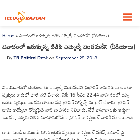
Skip to content
Home
»
వివాదంలో ఇరుక్కున్న టిడిపి ఎమ్మెల్యే చింతమనేని (వీడియోలు)
వివాదంలో ఇరుక్కున్న టిడిపి ఎమ్మెల్యే చింతమనేని (వీడియోలు)
By
TR Political Desk
on
September 28, 2018
విజయవాడలో దెందులూరు ఎమ్మెల్యే చింతమనేని ప్రభాకర్ అనుచరులు అంటూ
వ్యక్తులు కారులో హల్ చల్ చేశారు. ఏపీ 16 సీఎం 22 44 వాహనంలో ఉన్న
ఇద్దరు వ్యక్తులు బందరు లాకుల వద్ద ట్రాఫిక్ సిగ్నల్స్ ను క్రాస్ చేశారు. ట్రాఫిక్
జామ్ అయ్యేలా రోడ్డుపైన వారి వాహనం నిలిపారు. వేరే వాహనాలకు అడ్డుగా
ఉందని, పక్కకు నిలిపి మాట్లాడుకోమని ట్రాఫిక్ కానిస్టేబుల్ వారికి సూచించాడు.
కారు నుండి బయటకు దిగిన ఇద్దరు వ్యక్తులు కానిస్టేబుల్ సతీష్ కుమార్ పై
వాగ్వాదానికి దిగారు. ఆఫ్ట్రాల్ కానిస్టేబుల్ నువ్వు, మాకు చెప్తావా అంటూ