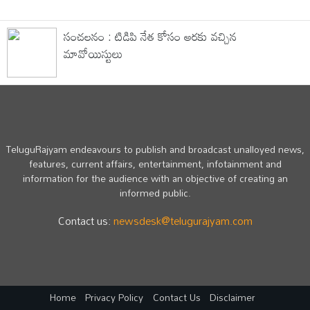
సంచ‌ల‌నం : టిడిపి నేత కోసం అర‌కు వ‌చ్చిన‌
మావోయిస్టులు
TeluguRajyam endeavours to publish and broadcast unalloyed news,
features, current affairs, entertainment, infotainment and
information for the audience with an objective of creating an
informed public.
Contact us:
newsdesk@telugurajyam.com
Home
Privacy Policy
Contact Us
Disclaimer