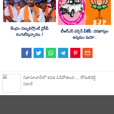
కేంద్రం డబ్బులిస్తోంటే వైసీపీ
టీఆర్ఎస్ వర్సెస్ బీజేపీ: దరఖాస్తుల
రంగులేస్తున్నారట.!
ఉద్యమం షురూ..
నిజామాబాద్‌లో కవిత ఓడిపోతుంది… కోమటిరెడ్డి
సవాల్