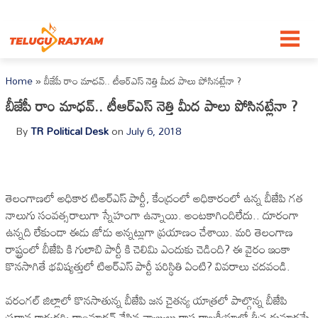
Skip to content
Home
»
బీజేపీ రాం మాధవ్.. టీఆర్ఎస్ నెత్తి మీద పాలు పోసినట్లేనా ?
బీజేపీ రాం మాధవ్.. టీఆర్ఎస్ నెత్తి మీద పాలు పోసినట్లేనా ?
By
TR Political Desk
on
July 6, 2018
తెలంగాణలో అధికార టిఅర్ఎస్ పార్టీ, కేంద్రంలో అధికారంలో ఉన్న బీజేపి గత
నాలుగు సంవత్సరాలుగా స్నేహంగా ఉన్నాయి. అంటకాగిందిలేదు.. దూరంగా
ఉన్నది లేకుండా ఈడు జోడు అన్నట్లుగా ప్రయాణం చేశాయి. మరి తెలంగాణ
రాష్ట్రంలో బీజేపి కి గులాబి పార్టీ కి చెలిమి ఎందుకు చెడింది? ఈ వైరం ఇంకా
కొనసాగితే భవిష్యత్తులో టిఅర్ఎస్ పార్టీ పరిస్థితి ఏంటి? వివరాలు చదవండి.
వరంగల్ జిల్లాలో కొనసాతున్న బీజేపి జన చైతన్య యాత్రలో పాల్గొన్న బీజేపి
ప్రధాన కార్యదర్శి రాంమాధవ్ చేసిన వ్యాఖ్యలు రాష్ట్ర రాజకీయాల్లో తీవ్ర దుమారమే