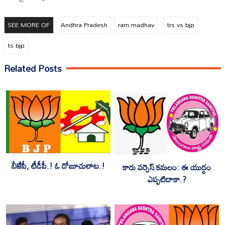
SEE MORE OF
Andhra Pradesh
ram madhav
trs vs bjp
ts bjp
Related Posts
బీజేపీ, టీడీపీ.! ఓ దోబూచులాట.!
కారు వర్సెస్ కమలం: ఈ యుద్ధం
ఎప్పటిదాకా.?