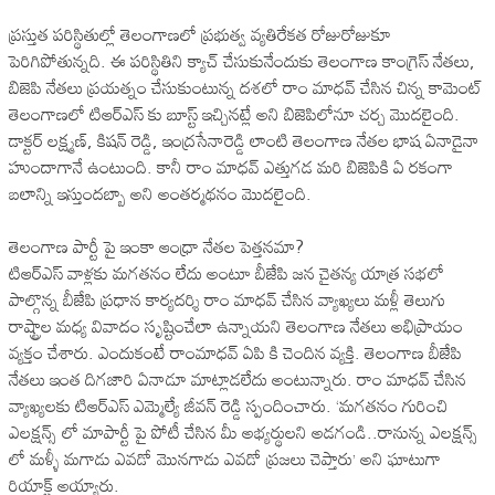
ప్రస్తుత పరిస్థితుల్లో తెలంగాణలో ప్రభుత్వ వ్యతిరేకత రోజురోజుకూ
పెరిగిపోతున్నది. ఈ పరిస్థితిని క్యాచ్ చేసుకునేందుకు తెలంగాణ కాంగ్రెస్ నేతలు,
బిజెపి నేతలు ప్రయత్నం చేసుకుంటున్న దశలో రాం మాధవ్ చేసిన చిన్న కామెంట్
తెలంగాణలో టిఆర్ఎస్ కు బూస్ట్ ఇచ్చినట్లే అని బిజెపిలోనూ చర్చ మొదలైంది.
డాక్టర్ లక్ష్మణ్, కిషన్ రెడ్డి, ఇంద్రసేనారెడ్డి లాంటి తెలంగాణ నేతల భాష ఏనాడైనా
హుందాగానే ఉంటుంది. కానీ రాం మాధవ్ ఎత్తుగడ మరి బిజెపికి ఏ రకంగా
బలాన్ని ఇస్తుందబ్బా అని అంతర్మథనం మొదలైంది.
తెలంగాణ పార్టీ పై ఇంకా ఆంధ్రా నేతల పెత్తనమా?
టిఆర్ఎస్ వాళ్లకు మగతనం లేదు అంటూ బీజేపి జన చైతన్య యాత్ర సభలో
పాల్గొన్న బీజేపి ప్రధాన కార్యదర్శి రాం మాధవ్ చేసిన వ్యాఖ్యలు మళ్లీ తెలుగు
రాష్ట్రాల మధ్య వివాదం సృష్టించేలా ఉన్నాయని తెలంగాణ నేతలు అభిప్రాయం
వ్యక్తం చేశారు. ఎందుకంటే రాంమాధవ్ ఏపి కి చెందిన వ్యక్తి. తెలంగాణ బీజేపి
నేతలు ఇంత దిగజారి ఏనాడూ మాట్లాడలేదు అంటున్నారు. రాం మాధవ్ చేసిన
వ్యాఖ్యలకు టిఆర్ఎస్ ఎమ్మెల్యే జీవన్ రెడ్డి స్పందించారు. ‘మగతనం గురించి
ఎలక్షన్స్ లో మాపార్టీ పై పోటీ చేసిన మీ అభ్యర్థులని అడగండి..రానున్న ఎలక్షన్స్
లో మళ్ళీ మగాడు ఎవడో మొనగాడు ఎవడో ప్రజలు చెప్తారు’ అని ఘాటుగా
రియాక్ట్ అయ్యారు.