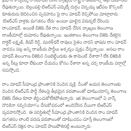
రేపుతున్నాయి. బెల్లంపల్లి టిఆర్ఎస్ ఎమ్మెల్యే దుర్గం చిన్నయ్య ఇటీవల కౌన్సిలర్
కూతురును బెదిరించిన వ్వవహరం పై రాం మాధవ్ రెచ్చిపోయి మాట్లాడారు.
‘టిఆర్ఎస్ వాళ్లకు మగతనం లేదు’ అంటూ ఘాటైన విమర్శలే చేసిండు
రాంమాధవ్. అయితే బిజెపి నేత రాం మాధవ్ చేసిన వ్యాఖ్యలు తెలంగాణ
రాజకీయాల్లో దుమారం రేపుతున్నాయి. ఇంతకాలం తెలంగాణ బిజెపి నేతలైన
డాక్టర్ లక్ష్మణ్, కిషన్ రెడ్డి, మురళీధర్ రావులు సైతం వాడని భాషను రాం మాధవ్
వాడడం పట్ల అన్ని రాజకీయ పార్టీలు ఆశ్చర్యం వ్యక్తం చేస్తున్నాయి. అసలు రాం
మాధవ్ తెలంగాణ బిజెపిని నిలబెట్టేందుకు ఈ కామెంట్ చేశారా? లేక బిజెపికి
ఉన్న సీట్లు కూడా లేకుండా చేయడం కోసం చేశారా అన్న చర్చ రాజకీయ వర్గాల్లో
నడుస్తోంది.
రాం మాధవ్ సీమాంధ్ర ప్రాంతానికి చెందిన వ్యక్తి. దీంతో ఆయన తెలంగాణకు
చెందిన టిఆర్ఎస్ పార్టీ నేతలపై తీవ్రమైన పదజాలంతో ధూషించడాన్ని తెలంగాణ
బిజెపి నేతలు కూడా జీర్ణించుకోలేకపోతున్నారు. ఇక తెలంగాణలో ఏ చాన్స్
దొరికినా సద్వినియోగం చేసుకోవడంలో అందెవేసిన చేయిగా టిఆర్ఎస్
వ్యవహరిస్తోంది. ఈ పరిస్థితుల్లో సీమాంధ్ర ప్రాంతానికి చెందిన రాం మాధవ్
మగతనం లాంటి పరుష పదజాలంతో దూషించడం చూస్తే తెలంగాణలో
టిఆర్ఎస్ నెత్తిన రాం మాధవ్ పాలుపోశినట్లే అంటున్నారు.