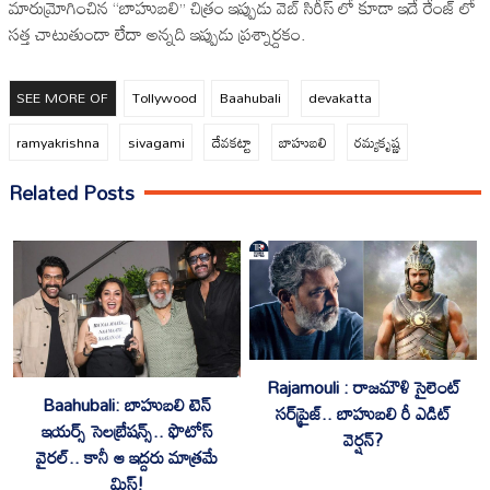
మారుమ్రోగించిన “బాహుబలి” చిత్రం ఇప్పుడు వెబ్ సిరీస్ లో కూడా ఇదే రేంజ్ లో
సత్త చాటుతుందా లేదా అన్నది ఇప్పుడు ప్రశ్నార్దకం.
SEE MORE OF
Tollywood
Baahubali
devakatta
ramyakrishna
sivagami
దేవకట్టా
బాహుబలి
రమ్యకృష్ణ
Related Posts
Rajamouli : రాజమౌళి సైలెంట్
Baahubali: బాహుబలి టెన్
సర్‌ప్రైజ్.. బాహుబలి రీ ఎడిట్
ఇయర్స్ సెలబ్రేషన్స్.. ఫొటోస్
వెర్షన్?
వైరల్.. కానీ ఆ ఇద్దరు మాత్రమే
మిస్!