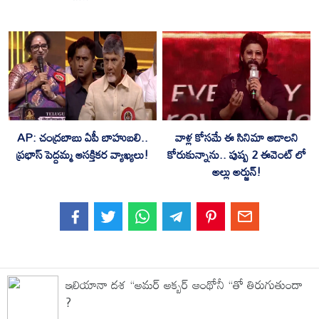
AP: చంద్రబాబు ఏపీ బాహుబలి..
వాళ్ల కోసమే ఈ సినిమా ఆడాలని
ప్రభాస్ పెద్దమ్మ ఆసక్తికర వ్యాఖ్యలు!
కోరుకున్నాను.. పుష్ప 2 ఈవెంట్ లో
అల్లు అర్జున్!
ఇలియానా దశ “అమర్ అక్బర్ ఆంథోనీ “తో తిరుగుతుందా
?