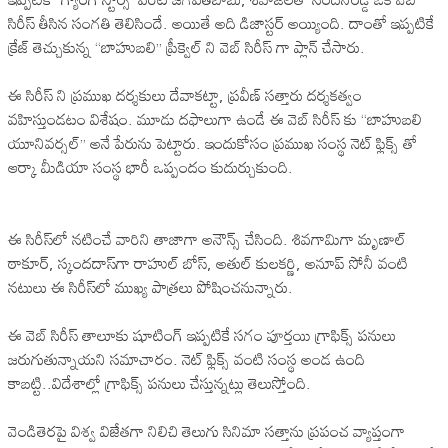
సిరీస్ తీసిన సంగతి తెలిసిందే. అయితే అది డిజాస్టర్ అయ్యింది. దాంతో ఇప్పటికే
క్రేజ్ తెచ్చుకున్న “బాహుబలి” ప్రీక్వెల్ ని వెబ్ సిరీస్ గా ప్లాన్ చేసారు.
ఈ సిరీస్ ని ప్రముఖ దర్శకులు దేవాకట్టా, ప్రవీణ్ సత్తారు దర్శకత్వం
వహిస్తుండటం విశేషం. మూడు దఫాలుగా ఉండే ఈ వెబ్ సిరీస్ కు “బాహుబలి
యూనివర్సల్” అనే పేరును పెట్టారు. ఇందుకోసం ప్రముఖ సంస్థ నెట్ ఫ్లిక్స్ తో
ఆర్కా మీడియా సంస్థ భారీ ఒప్పందం కుదుర్చుకుంది.
ఈ సిరీస్‌లో నటించే వారిని తాజాగా అనౌన్స్‌ చేసింది. శివగామిగా మృణాల్‌
ఠాకూర్, స్కందదాస్‌గా రాహుల్‌ బోస్, అతుల్‌ కులకర్ణి, అనూప్‌ సోనీ వంటి
నటులు ఈ సిరీస్‌లో ముఖ్య పాత్రలు పోషించనున్నారు.
ఈ వెబ్ సిరీస్ తాలూకు షూటింగ్ ఇప్పటికే సగం పూర్తయి గ్రాఫిక్స్ పనులు
జరుగుతున్నాయని సమాచారం. నెట్ ఫ్లిక్స్ వంటి సంస్థ అండ ఉంది
కాబట్టి..విదేశాల్లో గ్రాఫిక్స్ పనులు చేస్తున్నట్లు తెలుస్తోంది.
వెండితెరపై విశ్వ విజేతగా నిలిచి తెలుగు సినిమా సత్తాను ప్రపంచ వ్యాప్తంగా