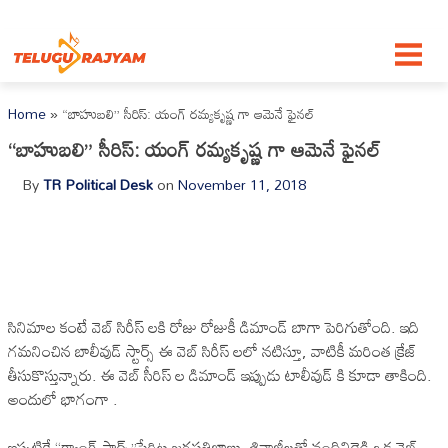
Skip to content
Home
»
“బాహుబలి” సీరిస్: యంగ్ రమ్యకృష్ణ గా ఆమెనే ఫైనల్
“బాహుబలి” సీరిస్: యంగ్ రమ్యకృష్ణ గా ఆమెనే ఫైనల్
By
TR Political Desk
on
November 11, 2018
సినిమాల కంటే వెబ్ సిరీస్ లకి రోజు రోజుకీ డిమాండ్ బాగా పెరిగుతోంది. ఇది
గమనించిన బాలీవుడ్ స్టార్స్ ఈ వెబ్ సిరీస్ లలో నటిస్తూ, వాటికీ మరింత క్రేజ్
తీసుకొస్తున్నారు. ఈ వెబ్ సీరిస్ ల డిమాండ్ ఇప్పుడు టాలీవుడ్ కి కూడా తాకింది.
అందులో భాగంగా .
ఇప్పటికే “గ్యాంగ్ స్టార్స్”పేరిట జగపతిబాబు, శివాజీలతో నందినిరెడ్డి ఒక వెబ్