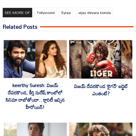
SEE MORE OF
Tollywood
Syraa
vijay devara konda
Related Posts
keerthy Suresh: విజయ్
విజయ్ దేవరకొండ ‘లైగర్’ బడ్జెట్
దేవరకొండ, కీర్తి సురేష్ కాంబోలో
ఎంతంటే?
సినిమా రాబోతోందా.. క్లారిటీ ఇచ్చిన
హీరోయిన్!