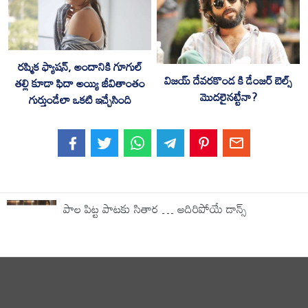
రష్మిక ఫ్యాషన్, అందానికి గూగుల్
విజయ్ దేవరకొండ కి డేంజ‌ర్ బెల్స్
తల్లి కూడా ఫిదా అయ్యి జీవితాంతం
మొద‌లైన‌ట్టేనా?
గుర్తుండేలా ఒకటి ఇచ్చేసింది
పాల పిట్ట పాటకు సితార … అదిరిపోయే డాన్స్