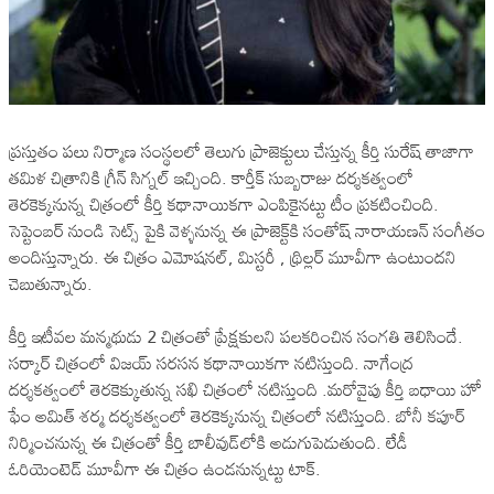
ప్ర‌స్తుతం ప‌లు నిర్మాణ సంస్థ‌ల‌లో తెలుగు ప్రాజెక్టులు చేస్తున్న కీర్తి సురేష్ తాజాగా
త‌మిళ చిత్రానికి గ్రీన్ సిగ్న‌ల్ ఇచ్చింది. కార్తీక్ సుబ్బరాజు ద‌ర్శ‌క‌త్వంలో
తెర‌కెక్క‌నున్న చిత్రంలో కీర్తి క‌థానాయిక‌గా ఎంపికైన‌ట్టు టీం ప్ర‌కటించింది.
సెప్టెంబ‌ర్ నుండి సెట్స్ పైకి వెళ్ళ‌నున్న ఈ ప్రాజెక్ట్‌కి సంతోష్ నారాయ‌ణ‌న్ సంగీతం
అందిస్తున్నారు. ఈ చిత్రం ఎమోష‌న‌ల్‌, మిస్ట‌రీ , థ్రిల్ల‌ర్ మూవీగా ఉంటుంద‌ని
చెబుతున్నారు.
కీర్తి ఇటీవ‌ల మ‌న్మ‌థుడు 2 చిత్రంతో ప్రేక్ష‌కుల‌ని ప‌ల‌క‌రించిన సంగ‌తి తెలిసిందే.
స‌ర్కార్ చిత్రంలో విజ‌య్ స‌ర‌స‌న క‌థానాయిక‌గా న‌టిస్తుంది. నాగేంద్ర
ద‌ర్శ‌క‌త్వంలో తెర‌కెక్కుతున్న స‌ఖి చిత్రంలో న‌టిస్తుంది .మ‌రోవైపు కీర్తి బ‌ధాయి హో
ఫేం అమిత్ శ‌ర్మ ద‌ర్శ‌క‌త్వంలో తెర‌కెక్క‌నున్న చిత్రంలో న‌టిస్తుంది. బోనీ కపూర్
నిర్మించ‌నున్న ఈ చిత్రంతో కీర్తి బాలీవుడ్‌లోకి అడుగుపెడుతుంది. లేడీ
ఓరియెంటెడ్ మూవీగా ఈ చిత్రం ఉండ‌నున్న‌ట్టు టాక్.