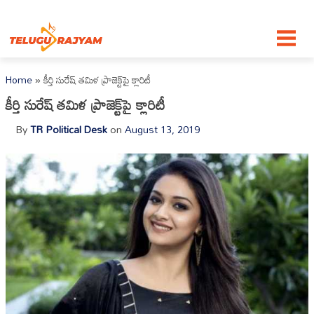
Skip to content
Home
»
కీర్తి సురేష్ త‌మిళ ప్రాజెక్ట్‌పై క్లారిటీ
కీర్తి సురేష్ త‌మిళ ప్రాజెక్ట్‌పై క్లారిటీ
By
TR Political Desk
on
August 13, 2019