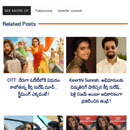
SEE MORE OF
Tollywood
keerthi suresh
Related Posts
OTT: నేరుగా ఓటీటీలోకి విడుదల
Keerthi Suresh: అభిమానులకు
కాబోతున్న కీర్తి సురేష్ మూవీ..
దిమ్మతిరిగే షాకిచ్చిన కీర్తి సురేష్..
స్ట్రీమింగ్ ఎక్కడంటే!
పెళ్లి నిజమే అంటూ అధికారికంగా
ప్రకటించిన తండ్రి!