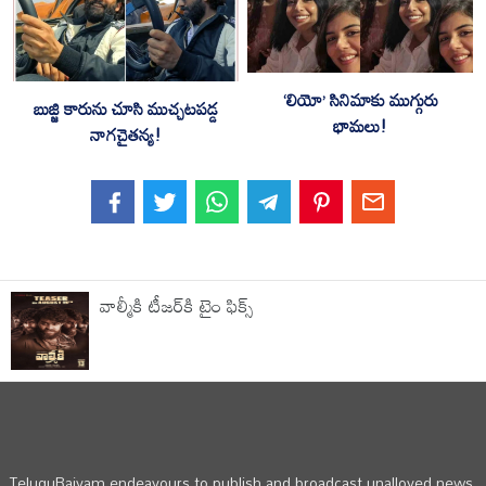
‘లియో’ సినిమాకు ముగ్గురు
బుజ్జి కారును చూసి ముచ్చటపడ్డ
భామలు!
నాగచైతన్య!
వాల్మీకి టీజ‌ర్‌కి టైం ఫిక్స్
TeluguRajyam endeavours to publish and broadcast unalloyed news,