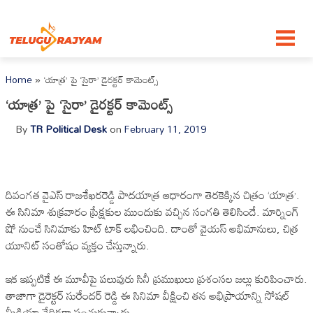
Skip to content
Home
»
‘యాత్ర’ పై ‘సైరా’ డైరక్టర్ కామెంట్స్
‘యాత్ర’ పై ‘సైరా’ డైరక్టర్ కామెంట్స్
By
TR Political Desk
on
February 11, 2019
దివంగత వైఎస్ రాజశేఖరరెడ్డి పాదయాత్ర ఆధారంగా తెరకెక్కిన చిత్రం ‘యాత్ర’.
ఈ సినిమా శుక్రవారం ప్రేక్షకుల ముందుకు వచ్చిన సంగతి తెలిసిందే. మార్నింగ్
షో నుంచే సినిమాకు హిట్ టాక్ లభించింది. దాంతో వైయస్ అభిమానులు, చిత్ర
యూనిట్‌ సంతోషం వ్యక్తం చేస్తున్నారు.
ఇక ఇప్పటికే ఈ మూవీపై పలువురు సినీ ప్రముఖులు ప్రశంసల జల్లు కురిపించారు.
తాజాగా డైరెక్టర్‌ సురేందర్‌ రెడ్డి ఈ సినిమా వీక్షించి తన అభిప్రాయాన్ని సోషల్‌
మీడియా వేదికగా పంచుకున్నారు.