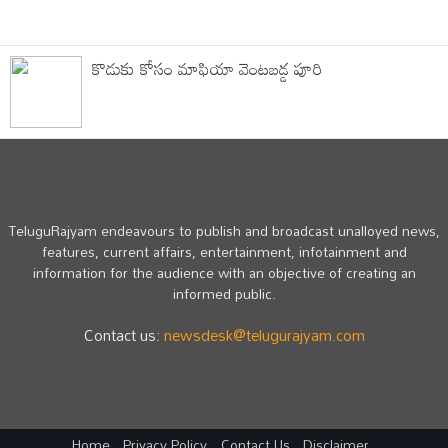
కొడుకు కోసం మాఫియా వెంటబడ్డ పూరి
TeluguRajyam endeavours to publish and broadcast unalloyed news,
features, current affairs, entertainment, infotainment and
information for the audience with an objective of creating an
informed public.
Contact us:
newsdesk@telugurajyam.com
Home
Privacy Policy
Contact Us
Disclaimer