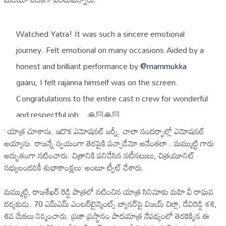
Watched Yatra! It was such a sincere emotional
journey. Felt emotional on many occasions.Aided by a
honest and brilliant performance by
@mammukka
gaaru, I felt rajanna himself was on the screen.
Congratulations to the entire cast n crew for wonderful
and respectful job…🙏🏻🙏🏻
pic.twitter.com/ypz3rChIEj
‘ యాత్ర చూశాను. ఇదొక ఎమోషనల్‌ జర్నీ. చాలా సందర్భాల్లో ఎమోషనల్‌
అయ్యాను. రాజన్నే స్వయంగా తెరపైకి వచ్చాడేమో అనేంతలా.. మమ్ముట్టి గారు
అద్భుతంగా నటించారు. చిత్రానికి పనిచేసిన నటీనటులు, చిత్రయూనిట్‌
— SurenderReddy (@DirSurender)
February 11, 2019
సభ్యులందరికీ శుభాకాంక్షలు’ అంటూ ట్వీట్‌ చేశారు.
మమ్ముట్టి, రాజశేఖర్‌ రెడ్డి పాత్రలో నటించిన యాత్ర సినిమాకు మహి వీ రాఘవ
దర్శకుడు. 70 ఎమ్‌ఎమ్‌ ఎంటర్‌టైన్మెంట్స్‌ బ్యానర్‌పై విజయ్‌ చిల్లా, దేవిరెడ్డి శశి,
శివ మేకలు నిర్మించారు. ప్రజా ప్రస్థానం పాదయాత్ర నేపథ్యంలో తెరకెక్కిన ఈ