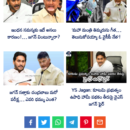
ఇంధన సమస్యకు ఇదే అసలు
‘మహా మంత్రి తిమ్మరుసు గీత…
కారణం!… జగన్ వింటున్నారా?
తెలుసుకోవయ్యా ఓ వైసీపీ నేత’!
YS Jagan: కూటమి ప్రభుత్వం
జగన్ సత్తాకు చంద్రబాబు మరో
ఉపాధి హామీ పథకం తీరుపై వైఎస్
పరీక్ష… ఎవరి ధమ్ము ఎంత?
జగన్ ఫైర్