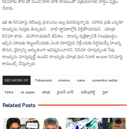
సినిమాకు తొలి షో నుంచే హిట్ టాక్‌ రావటంతో చిత్రయూనిట్‌ హర్షం వ్యక్తం
చేశారు.
ఇక ఈ సినిమాపై నెటిజన్లు ప్రశంసల జల్లు కురిపిస్తున్నారు. చూసిన ప్రతి ఒక్కరూ
రాజన్నను గుర్తుకు తెచ్చుకుని.. నాటి జ్ఞాపకాల్లోకి వెళ్లిపోయామని..‘యాత్ర’
సినిమా కాదు.. మహానాయకుడి జీవితం.. రాజన్న వ్యక్తిత్వానికి నిలువుటద్దం..
ఇచ్చిన మాటకు కట్టుబడేందుకు ఎంత దూరమైన వెళ్లేందుకు సిద్దమయ్యే రాజన్న
తెగువ, ధైర్యాన్ని అద్భుతంగా ఆవిష్కరించారని, సినిమా చూస్తున్నంత సేపు
రాజన్నను చూస్తున్నట్టే ఉందని రాజన్నకు యాత్ర ఘన నివాళి అంటూ సినిమాపై
కామెంట్స్‌ చేస్తున్నారు.
SEE MORE OF
Tollywood
cinema
saira
surendra reddy
Yatra
ys jagan
యాత్ర
వైయస్ జగన్
సురేంద్రరెడ్డి
సైరా
Related Posts