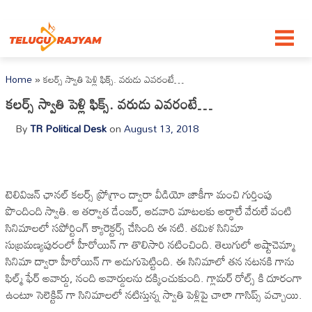
Skip to content
Home
»
కలర్స్ స్వాతి పెళ్లి ఫిక్స్. వరుడు ఎవరంటే…
కలర్స్ స్వాతి పెళ్లి ఫిక్స్. వరుడు ఎవరంటే…
By
TR Political Desk
on
August 13, 2018
టెలివిజన్ ఛానల్ కలర్స్ ప్రోగ్రాం ద్వారా వీడియో జాకీగా మంచి గుర్తింపు
పొందింది స్వాతి. ఆ తర్వాత డేంజర్, ఆడవారి మాటలకు అర్ధాలే వేరులే వంటి
సినిమాలలో సపోర్టింగ్ క్యారెక్టర్స్ చేసింది ఈ నటి. తమిళ సినిమా
సుబ్రమణ్యపురంలో హీరోయిన్ గా తొలిసారి నటించింది. తెలుగులో అష్టాచెమ్మా
సినిమా ద్వారా హీరోయిన్ గా అడుగుపెట్టింది. ఈ సినిమాలో తన నటనకి గాను
ఫిల్మ్ ఫేర్ అవార్డు, నంది అవార్డులను దక్కించుకుంది. గ్లామర్ రోల్స్ కి దూరంగా
ఉంటూ సెలెక్టివ్ గా సినిమాలలో నటిస్తున్న స్వాతి పెళ్లిపై చాలా గాసిప్స్ వచ్చాయి.