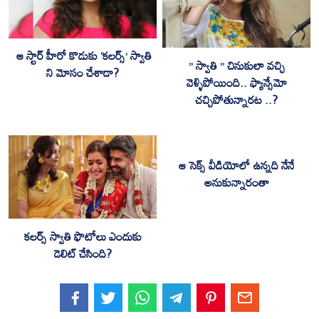
ఆ స్టార్ హీరో కొడుకు ‘కలర్స్’ స్వాతి
” స్వాతి ” చినుకులా వచ్చి
ని మోసం చేశాడా?
వెళ్ళిపోయింది.. ఫ్యాన్సేమో
చచ్చిపోతున్నారట ..?
ఆ సెక్స్ వీడియోలో ఉన్నది నేనే
అనుకున్నారంతా
కల‌ర్స్ స్వాతి ఫొటోలు ఎందుకు
డెలిట్ చేసింది?