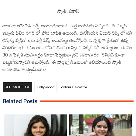
స్వాతి, వికాస్
తాజాగా ఆమె పెళ్లి ఫిక్స్ అయిందంటూ ఓ వార్త బయటకు వచ్చింది. ఈ న్యూస్
ఇప్పుడు ఫిలిం నగర్ లో హాట్ టాపిక్ అయింది. మలేషియన్ ఎయిర్ లైన్స్ లో పని
చేస్తున్న వ్యక్తితో ఆమె పెళ్లి ఫిక్స్ అయినట్టు తెలుస్తోంది. కొన్నేళ్లుగా ప్రేమలో ఉన్న
వీరిద్దరూ ఇరు కుటుంబాలలోని పెద్దలను ఒప్పించి పెళ్ళికి రెడీ అయ్యారట. ఈ నెల
30 న పెళ్ళికి ముహూర్తం కూడా పెట్టుకున్నారని సమాచారం. రిసెప్షన్ కూడా
పెట్టుకోనున్నారని తెలుస్తోంది. ఈ వార్తల్లో నిజమెంతో తెలియాలంటే స్వాతి
అధికారికంగా వెల్లడించాలి.
SEE MORE OF
Tollywood
colours swathi
Related Posts