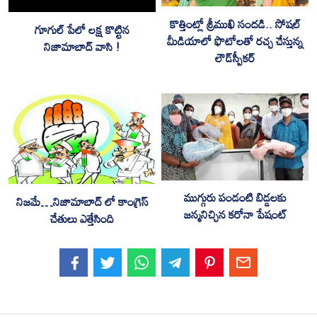
కొత్తింట్లో శ్రీముఖి సంద‌డి.. సోష‌ల్
గూగుల్ పేలో లక్ష కొట్టిన
మీడియాలో ఫొటోల‌తో ర‌చ్చ చేస్తున్న
నిజామాబాద్ వాసి !
లౌడ్‌స్పీక‌ర్
ముగ్గురు పండంటి బిడ్డలకు
నిజమే…నిజామాబాద్ లో కాంగ్రెస్
జన్మనిచ్చిన కరోనా పేషంట్
చేతులు ఎత్తేసింది