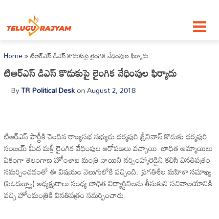
Skip to content
Home
»
టిఆర్ఎస్ డిఎస్ కొడుకుపై లైంగిక వేధింపుల ఫిర్యాదు
టిఆర్ఎస్ డిఎస్ కొడుకుపై లైంగిక వేధింపుల ఫిర్యాదు
By
TR Political Desk
on
August 2, 2018
టిఆర్ఎస్ పార్టీకి చెందిన రాజ్యసభ సభ్యుడు ధర్మపురి శ్రీనివాస్ కొడుకు ధర్మపురి
సంజయ్ మీద మళ్లీ లైంగిక వేధింపుల ఆరోపణలు వచ్చాయి. బాధిత అమ్మాయిలు
ఏకంగా తెలంగాణ హోంశాఖ మంత్రి నాయిని నర్సింహ్మారెడ్డిని కలిసి వినతిపత్రం
సమర్పించడంతో ఈ విషయం వెలుగులోకి వచ్చింది. ప్రగతిశీల మహిళా సమాఖ్య
(పిఓడబ్ల్యూ) అధ్యక్షురాలు సంధ్య బాధిత విద్యార్థినిలను తీసుకుని సచివాలయానికి
వచ్చి హోంమంత్రికి వినతిపత్రం సమర్పించారు.