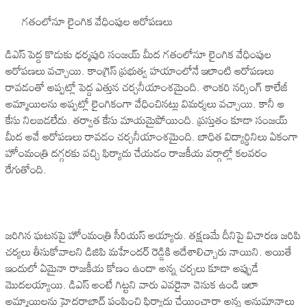
గతంలోనూ లైంగిక వేధింపుల ఆరోపణలు
డిఎస్ పెద్ద కొడుకు ధర్మపురి సంజయ్ మీద గతంలోనూ లైంగిక వేధింపుల
ఆరోపణలు వచ్చాయి. కాంగ్రెస్ ప్రభుత్వ హయాంలోనే ఇలాంటి ఆరోపణలు
రావడంతో అప్పట్లో పెద్ద ఎత్తున చర్చనీయాంశమైంది. శాంకరి నర్సింగ్ కాలేజీ
అమ్మాయిలను అప్పట్లో లైంగికంగా వేధించినట్లు విమర్శలు వచ్చాయి. కానీ ఆ
కేసు నిలబడలేదు. తర్వాత కేసు మాయమైపోయింది. ప్రస్తుతం కూడా సంజయ్
మీద అవే ఆరోపణలు రావడం చర్చనీయాంశమైంది. బాధిత విద్యార్థినిలు ఏకంగా
హోంమంత్రి దగ్గరకు వచ్చి ఫిర్యాదు చేయడం రాజకీయ వర్గాల్లో కలవరం
రేగుతోంది.
జరిగిన ఘటనపై హోంమంత్రి సీరియస్ అయ్యారు. తక్షణమే దీనిపై విచారణ జరిపి
చర్యలు తీసుకోవాలని డిజిపి మహేందర్ రెడ్డికి ఆదేశాలిచ్చారు నాయిని. అయితే
ఇందులో ఏమైనా రాజకీయ కోణం ఉందా అన్న చర్చలు కూడా అప్పుడే
మొదలయ్యాయి. డిఎస్ అంటే గిట్టని వారు ఎవరైనా వెనుక ఉండి ఇలా
అమ్మాయిలను హైదరాబాద్ పంపించి ఫిర్యాదు చేయించారా అన్న అనుమానాలు