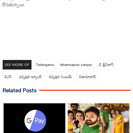
రేగుతున్నాయి.
SEE MORE OF
Telangana
dharmapuri sanjay
డి శ్రీనివాస్
డిఎస్
ధర్మపురి అర్వింద్
ధర్మపురి సంజయ్
నిజామాబాద్
Related Posts