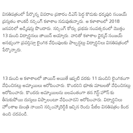
వినతిపత్రంలో పేర్కొన్న వివరాల ప్రకారం డిఎస్ పెద్ద కొడుకు ధర్మపురి సంజయ్
ప్రస్తుతం శాంకరీ నర్సింగ్ కళాశాల నడుపుతున్నారు. ఆ కళాశాలలో 2018
జనవరిలో అడ్మిషన్లు పొందారు. నర్సింగ్ కోర్సు ప్రథమ సంవత్సరంలో మొత్తం
13 మంది విద్యార్థినలు జాయిన్ అయ్యారు. వారితో కళాశాల ఛైర్మన్ సంజయ్
అసభ్యంగా ప్రవర్తిస్తూ లైంగిక వేధింపులకు పాల్పడ్డట్లు విద్యార్థినిలు వినతిపత్రంలో
పేర్కొన్నారు.
13 మంది ఆ కళాశాలలో జాయిన్ అయితే ఇప్పటి వరకు 11 మందిని లైంగికంగా
వేధించినట్లు అమ్మాయిలు ఆరోపించారు. కొందరిని భూతు మాటలతో వేధించినట్లు
ఆరోపించారు. కొందరు అమ్మాయిలను బలవంతంగా తన గెస్ట్ హౌస్ కు
తీసుకుపోయి దుస్తులు విప్పాలంటూ వేధించాడని ఆరోపించారు. విద్యార్థినిలు
హోంశాఖ మంత్రి నాయిని నర్సింహ్మారెడ్డికి ఇచ్చిన రెండు పేజీల వినతిపత్రం కింద
ఉంది చదవండి.