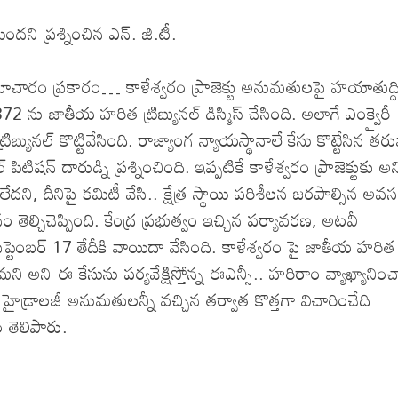
ందని ప్రశ్నించిన ఎన్. జి.టీ.
సిన సమాచారం ప్రకారం… కాళేశ్వరం ప్రాజెక్టు అనుమతులపై హయాతుద్ది
2 ను జాతీయ హరిత ట్రిబ్యునల్ డిస్మిస్ చేసింది. అలాగే ఎంక్వైరీ
యునల్ కొట్టివేసింది. రాజ్యాంగ న్యాయస్థానాలే కేసు కొట్టేసిన తర
ిషన్ దారుడ్ని ప్రశ్నించింది. ఇప్పటికే కాళేశ్వరం ప్రాజెక్టుకు అన్
, దీనిపై కమిటీ వేసి.. క్షేత్ర స్థాయి పరిశీలన జరపాల్సిన అవ
ం తెల్చిచెప్పింది. కేంద్ర ప్రభుత్వం ఇచ్చిన పర్యావరణ, అటవీ
్టెంబర్ 17 తేదీకి వాయిదా వేసింది. కాళేశ్వరం పై జాతీయ హరిత
ి అని ఈ కేసును పర్యవేక్షిస్తోన్న ఈఎన్సీ.. హరిరాం వ్యాఖ్యానిం
డ్రాలజీ అనుమతులన్నీ వచ్చిన తర్వాత కొత్తగా విచారించేది
 తెలిపారు.