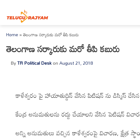
Skip to content
Home
»
తెలంగాణ సర్కారుకు మరో తీపి కబురు
తెలంగాణ సర్కారుకు మరో తీపి కబురు
By
TR Political Desk
on
August 21, 2018
కాళేశ్వరం పై హాయాతుద్దిన్ వేసిన పిటిషన్ ను డిస్మిస్ చేసిన 
కేంద్ర అనుమతులను రద్దు చేయాలని వేసిన పెటిషన్ విచా
అన్ని అనుమతులు వచ్చిన కాళేశ్వరంపై విచారణ, క్షేత్ర స్థ