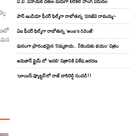
వి.వి. వినాయక్ చేతుల మీదుగా లిరికల్ సాంగ్ విడుదల
్పు
పాన్ ఇండియా ఫీచర్ ఫిల్మ్‌గా రాబోతున్న ‘వనజీవి రామయ్య’-
గాణలో
ఏఐ ఫీచర్ ఫిల్మ్‌గా రాబోతున్న ‘అంబ’s రివెంజ్’
తే…మన
ఘనంగా ప్రారంభమైన ‘నిమ్మకాయ.. నీకెందుకు భయం’ చిత్రం
అమెజాన్ ప్రైమ్ లో ‘అనలి’ చిత్రానికి విశేష ఆదరణ
‘లూయిస్ వ్యూట్టన్’లో రాజ్ దాసిరెడ్డి సందడి!!