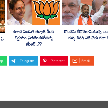
ఉగాది పండుగ తర్వాత కీలక
కొండను ఢీకొడతానంటున్న బండ
నిర్ణయం ప్రకటించబోతున్న
కళ్ళు తిరిగి పడిపోరు కదా 
. ఏ
కేసీఆర్..??
pp
Telegram
Pinterest
Email