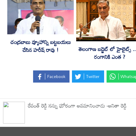
చంద్రబాబు వ్యూహాన్ని బట్టబయలు
తెలంగాణ బడ్జెట్‌ లో హైలైట్స్ .
చేసిన హ‌రీష్ రావు !
రంగానికి ఎంత ?
Facebook
Twitter
Whatsa
రేవంత్ రెడ్డి నన్ను ఘోరంగా అవమానించాడు -అనితా రెడ్డి