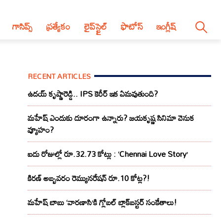
గాసిప్స్
ప్రత్యేకం
లైప్‌స్టైల్‌
ఫొటోస్
ఇంగ్లీష్
RECENT ARTICLES
ఉదయ్ కృష్ణారెడ్డి.. IPS కెరీర్ ఇక ఏమవుతుంది?
మహేష్ ఎందుకు దూరంగా ఉన్నారు? జయకృష్ణ సినిమా వెనుక
వ్యూహం?
ఐదు రోజుల్లో రూ.32.73 కోట్లు : ‘Chennai Love Story’
కిరణ్ అబ్బవరం రెమ్యునరేషన్ రూ.10 కోట్ల?!
మహేష్ బాబు ‘వారణాసి’కి గ్లోబల్ బ్లాక్‌బస్టర్ సంకేతాలు!