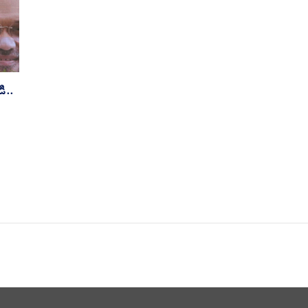
ి..
!