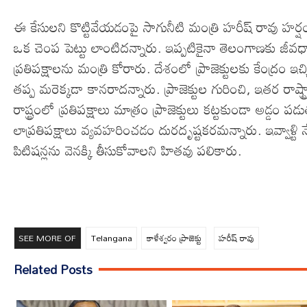
ఈ కేసులని కొట్టివేయడంపై సాగునీటి మంత్రి హరీష్ రావు హర్షం వె
ఒక చెంప పెట్టు లాంటిదన్నారు. ఇప్పటికైనా తెలంగాణకు జీవధా
ప్రతిపక్షాలను మంత్రి కోరారు. దేశంలో ప్రాజెక్టులకు కేంద్రం
తప్ప మరెక్కడా కానరాదన్నారు. ప్రాజెక్టుల గురించి, ఇతర రాష్
రాష్ట్రంలో ప్రతిపక్షాలు మాత్రం ప్రాజెక్టులు కట్టకుండా అడ్డం 
లాప్రతిపక్షాలు వ్యవహరించడం దురదృష్టకరమన్నారు. ఇవ్వాళ్టి న
పిటిషన్లను వెనక్కి తీసుకోవాలని హితవు పలికారు.
SEE MORE OF
Telangana
కాళేశ్వరం ప్రాజెక్టు
హరీష్ రావు
Related Posts