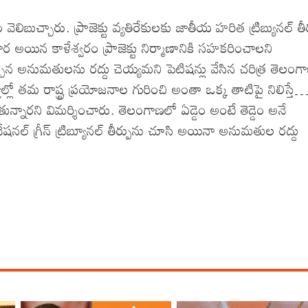
లిబుచ్చారు. ప్రాజెక్టు వ్యతిరేకులకు జాతీయ హరిత ట్రిబ్యునల్ తీర
ర అయిన కాళేశ్వరం ప్రాజెక్టు నిర్మాణానికి సహకరించాలని
 ఇచ్చిన అనుమతులను రద్దు చెయ్యమని పెటిషన్లు వేసిన చరిత్ర తెలం
ట్రాల్లో తమ రాష్ట్ర ప్రయోజనాల గురించి అంతా ఒక్క తాటిపై నిలిస్
పడుతున్నారని విమర్శించారు. తెలంగాణలో ఏడ్డెం అంటే తెడ్డెం అనే
ేషనల్ గ్రీన్ ట్రిబ్యూనల్ తీర్పును చూసి అయినా అనుమతుల రద్దు