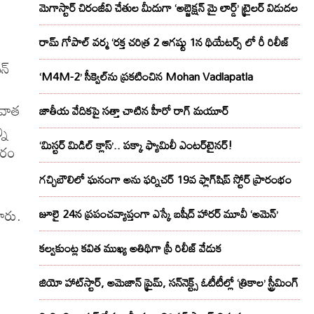
మెగాస్టార్ చిరంజీవి చేతుల మీదుగా ‘అబ్జెక్ష‌న్ మై లార్డ్‌’ ట్రైల‌ర్ విడుద‌ల
రామ్ గోపాల్ వర్మ ‘రక్త చరిత్ర 2 ఆగష్టు 1న థియేటర్స్ లో రీ రిలీజ్
న్
‘M4M-2’ సీక్వెల్‌ను ప్రకటించిన Mohan Vadlapatla
ువాత
జాతీయ వేదికపై సత్తా చాటిన హీరో రాగ్ మయూర్‌
ని
‘మిస్టర్ మిడిల్ క్లాస్’.. పక్కా ఫ్యామిలీ ఎంటర్‌టైనర్!
సరం
గచ్చిబౌలిలో ఘనంగా అను ఫర్నిచర్ 19వ ఫ్లాగ్‌షిప్ స్టోర్ ప్రారంభం
చారు.
జూలై 24న ప్రపంచవ్యాప్తంగా ఎస్కే బషీద్‌ హారర్ మూవీ ‘అమెన్’
కల్వకుంట్ల కవిత ముఖ్య అతిథిగా ప్రీ రిలీజ్ వేడుక
జియో హాట్‌స్టార్, అమెజాన్ ప్రైమ్, సన్‌నెక్ట్స్ ఓటీటీల్లో ‘త్రికాల’ స్ట్రీమింగ్