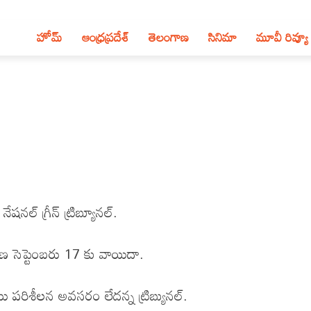
హోమ్
ఆంధ్ర‌ప్ర‌దేశ్‌
తెలంగాణ‌
సినిమా
మూవీ రివ్యూ
నేషనల్ గ్రీన్ ట్రిబ్యూనల్.
రణ సెప్టెంబరు 17 కు వాయిదా.
ాయి పరిశీలన అవసరం లేదన్న ట్రిబ్యునల్.