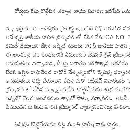
కోర్టులు కేసు కొట్టేసిన తర్వాత తాము విచారణ జరిపేది ఏము
న్యూ ఢిల్లీ నుంచి కాళేశ్వరం ప్రాజెక్టు ఇంజనీర్ చీఫ్ చెరవే
అనే వ్యక్తి జాతీయ హరిత ట్రిబ్యునల్ లో వేసిన కేసు OA NO. 37
కమిటీ వేయాలని వేసిన అప్పీల్ నంబరు 20 నీ జాతీయ హరిత ట్రిబ్
ఈ అంశంపై విచారించడానికి ఏముందని నేషనల్ గ్రీన్ ట్రిబ్యునల్ పిట
అనుమతులు వచ్చాయని, దీనిపై విచారణ జరపాల్సిన అవసరం లేదని
లేదని జస్టిస్ రాఘవేంద్ర రాథోడ్ నేతృత్వంలోని ద్విసభ్య ధర్మాసన
అనుమతులు రద్దు చేయాలని వేసిన మరో పిటిషన్ విచారణను సెప
ట్రిబ్యునల్ లో వేసిన ముఖ్యమైన కేసు కొట్టివేయడం శుభ సూచకమన
ఇప్పటికే కేంద్ర జలవనరుల శాఖతో పాటు, పర్యావరణ, అటవీ, హై
ఏముందని జాతీయ హరిత ట్రిబ్యునల్ వ్యాఖ్యానించినట్లు హరిరాం
పిటిషన్ కొట్టివేయడం పట్ల మంత్రి హరీష్ రావు హర్షం.