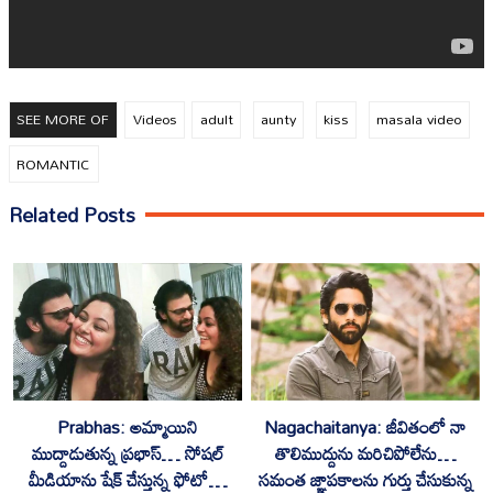
SEE MORE OF
Videos
adult
aunty
kiss
masala video
ROMANTIC
Related Posts
Prabhas: అమ్మాయిని
Nagachaitanya: జీవితంలో నా
ముద్దాడుతున్న ప్రభాస్… సోషల్
తొలిముద్దును మరిచిపోలేను…
మీడియాను షేక్ చేస్తున్న ఫోటో…
సమంత జ్ఞాపకాలను గుర్తు చేసుకున్న