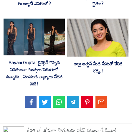
ఈ బ్యూటీ ఎవరంటే?
చైతూ?
Sayani Gupta: డైరెక్టర్ చెప్పిన
అల్లు అర్జున్ మీద ప్రేమతో కేతిక
వినకుండా ముద్దులు పెడుతూనే
శర్మ.!
ఉన్నాడు.. సంచలన వ్యాఖ్యలు చేసిన
నటి!
కేరళ లో జోరుగా సాగుతున్న రిలీఫ్ పనులు (వీడియో)