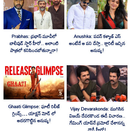
‎Prabhas: ప్రభాస్ మూవీలో
Anushka: పవన్ కళ్యాణ్ ఎస్
బాలీవుడ్ స్టార్ హీరో.. అలాంటి
అంటేనే ఆ పని చేస్తా.. క్లారిటీ ఇచ్చిన
పాత్రలో కనిపించబోతున్నారా!
అనుష్క!
Ghaati Glimpse: ఘాటీ రిలీజ్
‎Vijay Devarakonda: ముగిసిన
గ్లింప్స్… యాక్షన్ మోడ్ లో
విజయ్ దేవరకొండ ఈడీ విచారణ..
అదరగొట్టిన అనుష్క!
గేమింగ్‌ యాప్‌నే ప్రమోట్‌ చేశానన్న
రౌడీ హీరో!