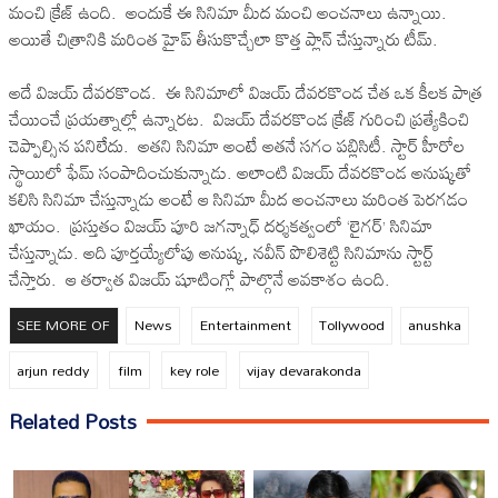
మంచి క్రేజ్ ఉంది. అందుకే ఈ సినిమా మీద మంచి అంచనాలు ఉన్నాయి.
అయితే చిత్రానికి మరింత హైప్ తీసుకొచ్చేలా కొత్త ప్లాన్ చేస్తున్నారు టీమ్.
అదే విజయ్ దేవరకొండ. ఈ సినిమాలో విజయ్ దేవరకొండ చేత ఒక కీలక పాత్ర
చేయించే ప్రయత్నాల్లో ఉన్నారట. విజయ్ దేవరకొండ క్రేజ్ గురించి ప్రత్యేకించి
చెప్పాల్సిన పనిలేదు. అతని సినిమా అంటే అతనే సగం పబ్లిసిటీ. స్టార్ హీరోల
స్థాయిలో ఫేమ్ సంపాదించుకున్నాడు. అలాంటి విజయ్ దేవరకొండ అనుష్కతో
కలిసి సినిమా చేస్తున్నాడు అంటే ఆ సినిమా మీద అంచనాలు మరింత పెరగడం
ఖాయం. ప్రస్తుతం విజయ్ పూరి జగన్నాధ్ దర్శకత్వంలో ‘లైగర్’ సినిమా
చేస్తున్నాడు. అది పూర్తయ్యేలోపు అనుష్క, నవీన్ పొలిశెట్టి సినిమాను స్టార్ట్
చేస్తారు. ఆ తర్వాత విజయ్ షూటింగ్లో పాల్గొనే అవకాశం ఉంది.
SEE MORE OF
News
Entertainment
Tollywood
anushka
arjun reddy
film
key role
vijay devarakonda
Related Posts