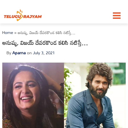
Skip to content
Home
»
అనుష్క, విజయ్ దేవరకొండ కలిసి నటిస్తే…
అనుష్క, విజయ్ దేవరకొండ కలిసి నటిస్తే…
By
Aparna
on
July 3, 2021