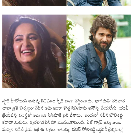
స్టార్ హీరోయిన్ అనుష్క సినిమాల స్పీడ్ బాగా తగ్గించారు. ‘భాగమతి’ తరవాత
చాన్నాళ్లకి ‘నిశ్శబ్దం’ చేసిన ఆమె ఇంకా కొత్త సినిమాను అనౌన్స్ చేయలేదు. యువీ
క్రియేషన్స్ సంస్థతో ఆమె ఒక సినిమాకి సైన్ చేశారు. ఇందులో నవీన్ పోలిశెట్టి
కథానాయకుడు. త్వరలోనే సినిమా మొదలుకానుంది. ఏజ్ గ్యాప్ ఉన్న జంట
మధ్యన నడిచే ప్రేమ కథే ఈ చిత్రం. అనుష్క, నవీన్ పోలిశెట్టి ఇద్దరికీ ప్రేక్షకుల్లో