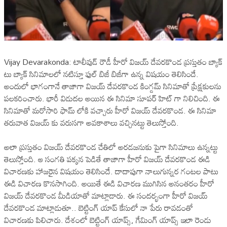
‎Vijay Devarakonda: టాలీవుడ్ రౌడీ హీరో విజయ్ దేవరకొండ ప్రస్తుతం బ్యాక్
టు బ్యాక్ సినిమాలలో నటిస్తూ ఫుల్ బిజీ బిజీగా ఉన్న విషయం తెలిసిందే.
అందులో భాగంగానే తాజాగా విజయ్ దేవరకొండ కింగ్డమ్ సినిమాతో ప్రేక్షకులను
పలకరించారు. భారీ విడుదల అయిన ఈ సినిమా సూపర్ హిట్ గా నిలిచింది. ఈ
సినిమాతో మరోసారి ఫామ్ లోకి వచ్చారు హీరో విజయ్ దేవరకొండ. ఈ సినిమా
తరువాత విజయ్ కు వరుసగా అవకాశాలు వచ్చినట్టు తెలుస్తోంది.
‎అలా ప్రస్తుతం విజయ్ దేవరకొండ చేతిలో అరడజనుకు పైగా సినిమాలు ఉన్నట్టు
తెలుస్తోంది. ఆ సంగతి పక్కన పెడితే తాజాగా హీరో విజయ్ దేవరకొండ ఈడి
విచారణకు హాజరైన విషయం తెలిసిందే. దాదాపుగా నాలుగున్నర గంటల పాటు
ఈడి విచారణ కొనసాగింది. అయితే ఈడి విచారణ ముగిసిన అనంతరం హీరో
విజయ్ దేవరకొండ మీడియాతో మాట్లాడారు. ఈ సందర్భంగా హీరో విజయ్
దేవరకొండ మాట్లాడుతూ.. బెట్టింగ్ యాప్ కేసులో నా పేరు రావడంతో
విచారణకు పిలిచారు. దేశంలో బెట్టింగ్ యాప్స్, గేమింగ్ యాప్స్ ఇలా రెండు