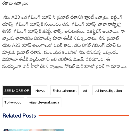
రకాలు ఉన్నాయి.
‎ నేను A23 అనే గేమింగ్ యాప్‌ ని ప్రమోట్‌ చేశానని క్లారిటీ ఇచ్చాను. బెట్టింగ్
యాప్స్, గేమింగ్ యాప్స్‌కి సంబంధం లేదు. గేమింగ్ యాప్స్ చాలా రాష్ట్రాల్లో
లీగల్. గేమింగ్ యాప్స్‌కి జీఎస్టీ, టాక్స్, అనుమతులు, రిజిస్ట్రేషన్ ఉంటాయి. నా
బ్యాంకు లావాదేవీల వివరాలన్నీ కూడా ఈడీకి సమర్పించాను. నేను ప్రమోట్
చేసిన A23 యాప్ తెలంగాణలో ఓపెన్ కాదు. నేను లీగల్‌ గేమింగ్ యాప్‌ ను
మాత్రమే ప్రమోట్ చేశాను. సంబంధిత కంపెనీతో నేను చేసుకున్న ఒప్పందం
వివరాలూ ఈడీకి వెల్లడించాను అని తెలిపారు విజయ్ దేవరకొండ. ఈ
సందర్భంగా రౌడీ హీరో చేసిన వ్యాఖ్యలు సోషల్ మీడియాలో వైరల్ గా మారాయి.
SEE MORE OF
News
Entertainment
ed
ed investigation
Tollywood
vijay devarakonda
Related Posts