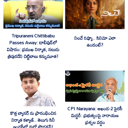
Tripuraneni Chittibabu
నిలవే రివ్యూ.. సినిమా ఎలా
Passes Away: టాలీవుడ్‌లో
ఉందంటే?
విషాదం: ప్రముఖ నిర్మాత, నటుడు
త్రిపురనేని చిట్టిబాబు కన్నుమూత!
CPI Narayana: అఖండ-2 పైరసీ
కొత్త బ్యానర్ ను ప్రారంభించిన
మిస్టరీ: ప్రభుత్వంపై నారాయణ
నిర్మాత కళ్యాణ్.. తెలుగు సినీ
ప్రశ్నల వర్షం
ఇండస్ట్రీలో మరో ప్రొడక్షన్!