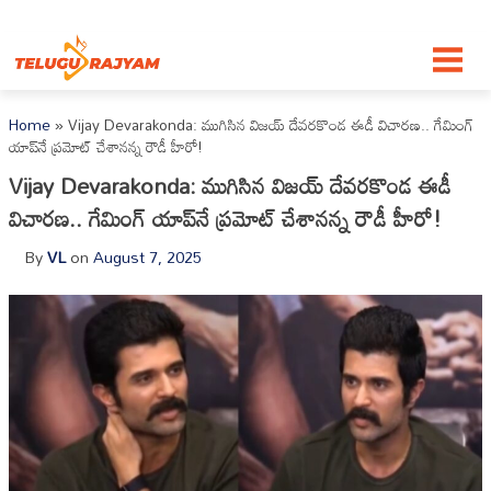
Skip to content
Home
»
‎Vijay Devarakonda: ముగిసిన విజయ్ దేవరకొండ ఈడీ విచారణ.. గేమింగ్‌
యాప్‌నే ప్రమోట్‌ చేశానన్న రౌడీ హీరో!
‎Vijay Devarakonda: ముగిసిన విజయ్ దేవరకొండ ఈడీ
విచారణ.. గేమింగ్‌ యాప్‌నే ప్రమోట్‌ చేశానన్న రౌడీ హీరో!
By
VL
on
August 7, 2025