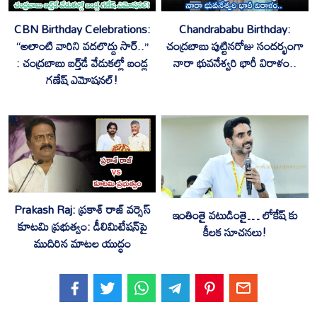
CBN Birthday Celebrations:
Chandrababu Birthday:
“అలాంటి వారిని వదలొద్దు సార్..”
చంద్రబాబు పుట్టినరోజు సందర్భంగా
: చంద్రబాబు బర్త్‌డే వేడుకల్లో బండ్ల
నారా భువనేశ్వరి భారీ విరాళం..
గణేష్ ఎమోషనల్!
Prakash Raj: ప్రకాశ్ రాజ్ వర్సెస్
ఇంతింతై వటుడింతై… లోకేష్ కు
కూటమి ప్రభుత్వం: డీలిమిటేషన్‌పై
కీలక సూచనలు!
ముదిరిన మాటల యుద్ధం