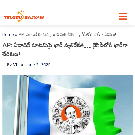
Skip to content
Home
»
AP: ఏడాదికే కూటమిపై భారీ వ్యతిరేకత… వైసీపీలోకి భారీగా చేరికలు!
AP: ఏడాదికే కూటమిపై భారీ వ్యతిరేకత… వైసీపీలోకి భారీగా
చేరికలు!
By
VL
on
June 2, 2025