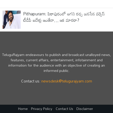
Pithapuram: పిఠాపురంలో ఆగని రచ్చ జనసేన వర్సెస్
టీడీపీ ఐదేళ్లు ఇంతేనా… ఇక మారరా?
TeluguRajyam endeavours to publish and broadcast unalloyed news,
features, current affairs, entertainment, infotainment and
information for the audience with an objective of creating an
informed public.
Contact us:
newsdesk@telugurajyam.com
Home
Privacy Policy
Contact Us
Disclaimer