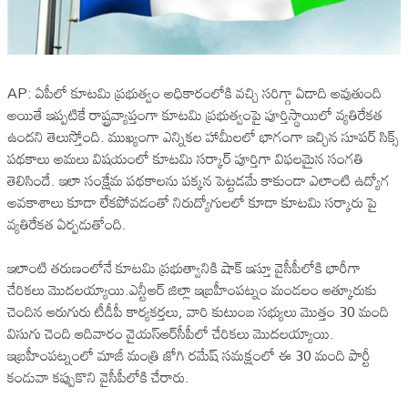
AP: ఏపీలో కూటమి ప్రభుత్వం అధికారంలోకి వచ్చి సరిగ్గా ఏడాది అవుతుంది
అయితే ఇప్పటికే రాష్ట్రవ్యాప్తంగా కూటమి ప్రభుత్వంపై పూర్తిస్థాయిలో వ్యతిరేకత
ఉందని తెలుస్తోంది. ముఖ్యంగా ఎన్నికల హామీలలో భాగంగా ఇచ్చిన సూపర్ సిక్స్
పథకాలు అమలు విషయంలో కూటమి సర్కార్ పూర్తిగా విఫలమైన సంగతి
తెలిసిందే. ఇలా సంక్షేమ పథకాలను పక్కన పెట్టడమే కాకుండా ఎలాంటి ఉద్యోగ
అవకాశాలు కూడా లేకపోవడంతో నిరుద్యోగులలో కూడా కూటమి సర్కారు పై
వ్యతిరేకత ఏర్పడుతోంది.
ఇలాంటి తరుణంలోనే కూటమి ప్రభుత్వానికి షాక్ ఇస్తూ వైసీపీలోకి భారీగా
చేరికలు మొదలయ్యాయి.ఎన్టీఆర్‌ జిల్లా ఇబ్రహీంపట్నం మండలం ఆత్కూరుకు
చెందిన ఆరుగురు టీడీపీ కార్యకర్తలు, వారి కుటుంబ సభ్యులు మొత్తం 30 మంది
విసుగు చెంది ఆదివారం వైయస్ఆర్‌సీపీలో చేరికలు మొదలయ్యాయి.
ఇబ్రహీంపట్నంలో మాజీ మంత్రి జోగి రమేష్ సమక్షంలో ఈ 30 మంది పార్టీ
కండువా కప్పుకొని వైసీపీలోకి చేరారు.