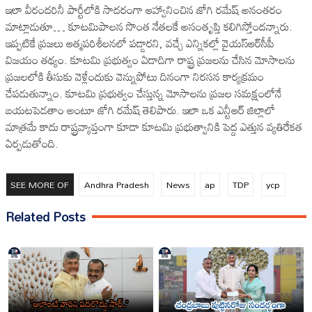
ఇలా వీరందరినీ పార్టీలోకి సాదరంగా ఆహ్వానించిన జోగి రమేష్ అనంతరం
మాట్లాడుతూ… కూటమిపాలన సొంత నేతలకే అసంతృప్తి కలిగిస్తోందన్నారు.
ఇప్పటికే ప్రజలు ఆత్మపరిశీలనలో పడ్డారని, వచ్చే ఎన్నికల్లో వైయస్ఆర్‌సీపీ
విజయం తథ్యం. కూటమి ప్రభుత్వం ఏడాదిగా రాష్ట్ర ప్రజలను చేసిన మోసాలను
ప్రజలలోకి తీసుకు వెళ్లేందుకు వెన్నుపోటు దినంగా నిరసన కార్యక్రమం
చేపడుతున్నాం. కూటమి ప్రభుత్వం చేస్తున్న మోసాలను ప్రజల సమక్షంలోనే
బయటపెడతాం అంటూ జోగి రమేష్ తెలిపారు. ఇలా ఒక ఎన్టీఆర్ జిల్లాలో
మాత్రమే కాదు రాష్ట్రవ్యాప్తంగా కూడా కూటమి ప్రభుత్వానికి పెద్ద ఎత్తున వ్యతిరేకత
ఏర్పడుతోంది.
SEE MORE OF
Andhra Pradesh
News
ap
TDP
ycp
Related Posts