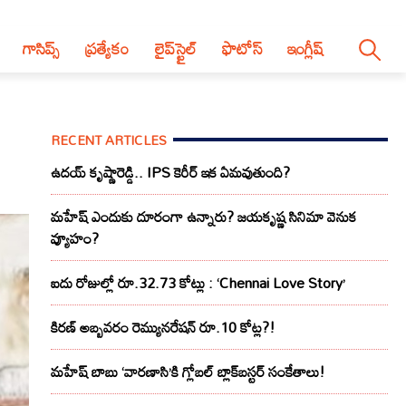
గాసిప్స్
ప్రత్యేకం
లైప్‌స్టైల్‌
ఫొటోస్
ఇంగ్లీష్
RECENT ARTICLES
ఉదయ్ కృష్ణారెడ్డి.. IPS కెరీర్ ఇక ఏమవుతుంది?
మహేష్ ఎందుకు దూరంగా ఉన్నారు? జయకృష్ణ సినిమా వెనుక
వ్యూహం?
ఐదు రోజుల్లో రూ.32.73 కోట్లు : ‘Chennai Love Story’
కిరణ్ అబ్బవరం రెమ్యునరేషన్ రూ.10 కోట్ల?!
మహేష్ బాబు ‘వారణాసి’కి గ్లోబల్ బ్లాక్‌బస్టర్ సంకేతాలు!