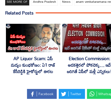
SEE MORE OF
Andhra Pradesh
News
anam venkataramana re
Related Posts
AP Liquor Scam: ఏపీ
Election Commission:
మద్యం కుంభకోణం: ఏ1 రాజ్
అడకత్తెరలో పోకచెక్క… ఇదే
కేసీరెడ్డికి హైకోర్టులో ఊరట
జరిగితే ఏపీలో మళ్లీ ఎన్నికలు
Facebook
Twitter
Whatsa