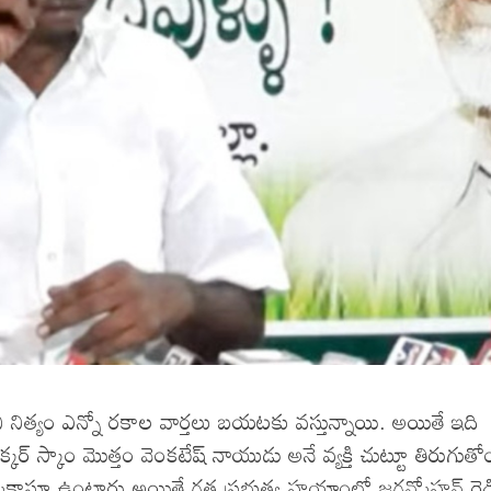
నిత్యం ఎన్నో రకాల వార్తలు బయటకు వస్తున్నాయి. అయితే ఇది
కర్ స్కాం మొత్తం వెంకటేష్ నాయుడు అనే వ్యక్తి చుట్టూ తిరుగుతో
్ముకాస్తూ ఉంటారు అయితే గత ప్రభుత్వ హయాంలో జగన్మోహన్ రెడ్డి