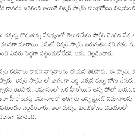
ోకి రావడం జరిగింది అయితే లిక్కర్ స్కామ్ కుంభకోణం విషయంల
చక్కర్లు కొడుతున్న నేపథ్యంలో తెలుగుదేశం పార్టీకి చెందిన నేత
సంచలనగా మారాయి. ఏపీలో లిక్కర్ స్కామ్ జరుగుతుందని గతం ను
ంచి ఎవరు పెద్దగా పట్టించుకోలేదని ఆనం వెల్లడించారు.
ున్నది కథనాలు కాదని వాస్తవాలను ఈయన తెలిపారు. ఈ స్కామ్ ల
రు. లిక్కర్ స్కామ్ లో భాగంగా పెద్ద ఎత్తున డబ్బు పోగు చేసుకు
్నారని తెలిపారు. విమానంలో ఒక హీరోయిన్ ఉన్న ఫోటో బయట
ా హీరోయిన్లు విమానాలలో తిరిగారు ఎన్ని ప్రైవేట్ విమానాలను
జరుపుతుందని వెల్లడించారు. ఇలా మద్యం కుంభకోణం విషయంలో
సంచలనగా మారింది.