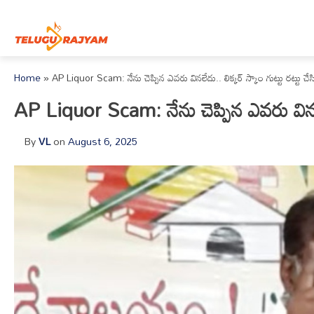
Skip to content
Home
»
AP Liquor Scam: నేను చెప్పిన ఎవరు వినలేదు.. లిక్కర్ స్కాం గుట్టు రట్టు చ
AP Liquor Scam: నేను చెప్పిన ఎవరు వినలేద
By
VL
on
August 6, 2025