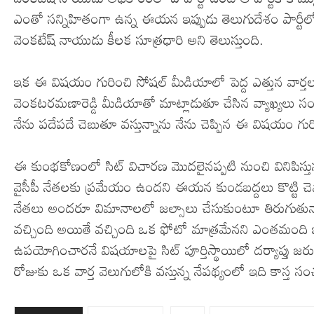
ఎంతో సన్నిహితంగా ఉన్న ఈయన ఇప్పుడు తెలుగుదేశం పార్టీల
వెంకటేష్ నాయుడు కీలక సూత్రధారి అని తెలుస్తుంది.
ఇక ఈ విషయం గురించి సోషల్ మీడియాలో పెద్ద ఎత్తున వార్తలు 
వెంకటరమణారెడ్డి మీడియాతో మాట్లాడుతూ చేసిన వ్యాఖ్యలు 
నేను పదేపదే చెబుతూ వస్తున్నాను నేను చెప్పిన ఈ విషయం గురి
ఈ కుంభకోణంలో సిట్ విచారణ మొదలైనప్పటి నుంచి వినిపిస్త
వైసీపీ నేతలకు ప్రమేయం ఉందని ఈయన కుండబద్దలు కొట్టి చెప్పా
నేతలు అందరూ విమానాలలో జల్సాలు చేసుకుంటూ తిరుగుతున
వచ్చింది అయితే వచ్చింది ఒక ఫోటో మాత్రమేనని ఎంతమంది ఇల
ఉపయోగించారనే విషయాలపై సిట్ పూర్తిస్థాయిలో దర్యాప్తు 
రోజుకు ఒక వార్త వెలుగులోకి వస్తున్న నేపథ్యంలో ఇది కాస్త 