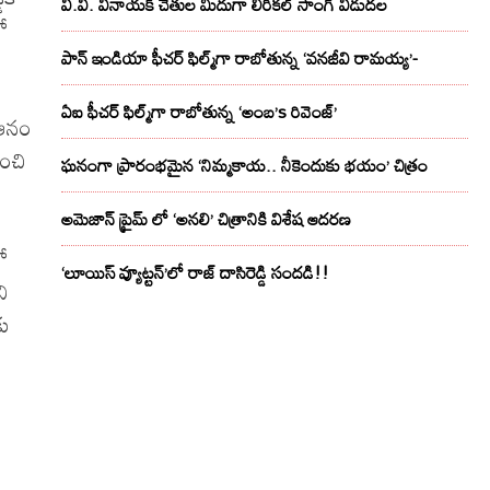
వి.వి. వినాయక్ చేతుల మీదుగా లిరికల్ సాంగ్ విడుదల
ో
పాన్ ఇండియా ఫీచర్ ఫిల్మ్‌గా రాబోతున్న ‘వనజీవి రామయ్య’-
ఏఐ ఫీచర్ ఫిల్మ్‌గా రాబోతున్న ‘అంబ’s రివెంజ్’
 ఆనం
ంచి
ఘనంగా ప్రారంభమైన ‘నిమ్మకాయ.. నీకెందుకు భయం’ చిత్రం
అమెజాన్ ప్రైమ్ లో ‘అనలి’ చిత్రానికి విశేష ఆదరణ
ో
‘లూయిస్ వ్యూట్టన్’లో రాజ్ దాసిరెడ్డి సందడి!!
ని
కు