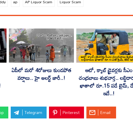
ddy
ap
AP Liquor Scam
Liquor Scam
ఏపీలో మరో 4రోజులు కుండపోత
ఆటో, క్యాబ్ డ్రైవర్లకు సీఎం
వర్షాలు.. హై అలర్ట్ జారీ..!
చంద్రబాబు శుభవార్త.. లబ్ధిద
!
ఖాతాలో రూ.15 పడే టైమ్, డ
ఇదే..!
pp
Telegram
Pinterest
Email