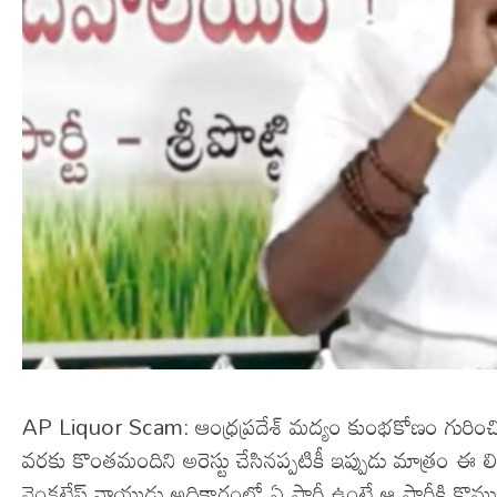
AP Liquor Scam: ఆంధ్రప్రదేశ్ మద్యం కుంభకోణం గురించి 
వరకు కొంతమందిని అరెస్టు చేసినప్పటికీ ఇప్పుడు మాత్రం ఈ లిక్
వెంకటేష్ నాయుడు అధికారంలో ఏ పార్టీ ఉంటే ఆ పార్టీకి కొమ