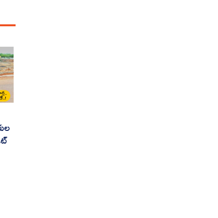
ారుల
ేట్