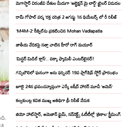
మెగాస్టార్ చిరంజీవి చేతుల మీదుగా ‘అబ్జెక్ష‌న్ మై లార్డ్‌’ ట్రైల‌ర్ విడుద‌ల
రామ్ గోపాల్ వర్మ ‘రక్త చరిత్ర 2 ఆగష్టు 1న థియేటర్స్ లో రీ రిలీజ్
‘M4M-2’ సీక్వెల్‌ను ప్రకటించిన Mohan Vadlapatla
జాతీయ వేదికపై సత్తా చాటిన హీరో రాగ్ మయూర్‌
‘మిస్టర్ మిడిల్ క్లాస్’.. పక్కా ఫ్యామిలీ ఎంటర్‌టైనర్!
గచ్చిబౌలిలో ఘనంగా అను ఫర్నిచర్ 19వ ఫ్లాగ్‌షిప్ స్టోర్ ప్రారంభం
జూలై 24న ప్రపంచవ్యాప్తంగా ఎస్కే బషీద్‌ హారర్ మూవీ ‘అమెన్’
కల్వకుంట్ల కవిత ముఖ్య అతిథిగా ప్రీ రిలీజ్ వేడుక
జియో హాట్‌స్టార్, అమెజాన్ ప్రైమ్, సన్‌నెక్ట్స్ ఓటీటీల్లో ‘త్రికాల’ స్ట్రీమింగ్
ంది.
కి