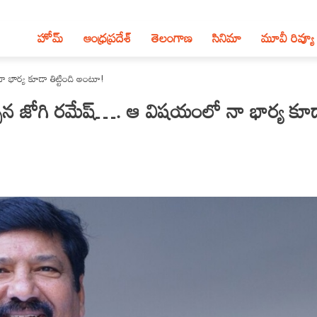
హోమ్
ఆంధ్ర‌ప్ర‌దేశ్‌
తెలంగాణ‌
సినిమా
మూవీ రివ్యూ
భార్య కూడా తిట్టింది అంటూ!
చిన జోగి రమేష్…. ఆ విషయంలో నా భార్య కూ