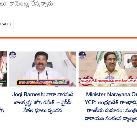
ూ కామెంట్లు చేస్తున్నారు.
apitals
Jogi Ramesh: నారా వారసుడే
Minister Narayana O
బాలకృష్ణ: జోగి రమేశ్ – వైసీపీ
YCP: ఆంధ్రప్రదేశ్ రాజధాని
ోగి
నేతల ఘాటు స్పందన
రాజకీయ దుమారం: మంత్రి
నారాయణ సంచలన వ్యాఖ్యల