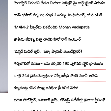
మెగాస్టార్ చిరంజీవి చేతుల మీదుగా ‘అబ్జెక్ష‌న్ మై లార్డ్‌’ ట్రైల‌ర్ విడుద‌ల
రామ్ గోపాల్ వర్మ ‘రక్త చరిత్ర 2 ఆగష్టు 1న థియేటర్స్ లో రీ రిలీజ్
‘M4M-2’ సీక్వెల్‌ను ప్రకటించిన Mohan Vadlapatla
జాతీయ వేదికపై సత్తా చాటిన హీరో రాగ్ మయూర్‌
‘మిస్టర్ మిడిల్ క్లాస్’.. పక్కా ఫ్యామిలీ ఎంటర్‌టైనర్!
గచ్చిబౌలిలో ఘనంగా అను ఫర్నిచర్ 19వ ఫ్లాగ్‌షిప్ స్టోర్ ప్రారంభం
జూలై 24న ప్రపంచవ్యాప్తంగా ఎస్కే బషీద్‌ హారర్ మూవీ ‘అమెన్’
కల్వకుంట్ల కవిత ముఖ్య అతిథిగా ప్రీ రిలీజ్ వేడుక
జియో హాట్‌స్టార్, అమెజాన్ ప్రైమ్, సన్‌నెక్ట్స్ ఓటీటీల్లో ‘త్రికాల’ స్ట్రీమింగ్