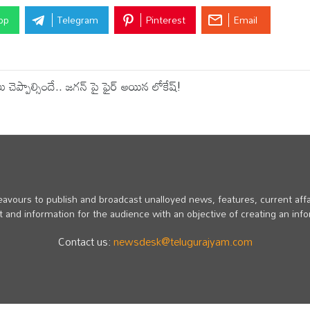
pp
Telegram
Pinterest
Email
ప్పాల్సిందే.. జగన్ పై ఫైర్ అయిన లోకేష్!
vours to publish and broadcast unalloyed news, features, current affa
 and information for the audience with an objective of creating an inf
Contact us:
newsdesk@telugurajyam.com