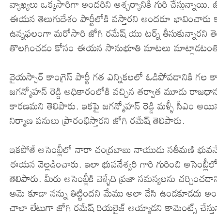
వ్యాఖ్యలు ఒక్కసారిగా అందరిని ఆశ్చర్యానికి గురి చేస్తున్నాయ
ఈయన తెలుగుదేశం పార్టీలోకి వస్తారని అందరూ భావించారు కానీ త
ఉన్నఫలంగా మరోసారి జోగి రమేష్ యు టర్న్ తీసుకున్నారని తెలు
తొలగించడం కోసం ఈయన సానుభూతి మాటలు మాట్లాడటంతో ఒ
వైయస్సార్ కాంగ్రెస్ పార్టీ గత ఎన్నికలలో ఓడిపోవడానిక
జగన్మోహన్ రెడ్డి అధికారంలోకి వచ్చిన తర్వాత మూడు రాజధాను
కారణమని తెలిపారు. ఇకపై జగన్మోహన్ రెడ్డి మళ్ళీ సీఎం 
నిర్మాణ పనులు ప్రారంభిస్తారని జోగి రమేష్ తెలిపారు.
ఇకపోతే అసెంబ్లీలో నారా చంద్రబాబు నాయుడు సతీమణి భువనేశ
ఈయన వెల్లడించారు. ఇలా భువనేశ్వరి గారి గురించి అసెంబ్లీల
తెలిపారు. మీరు అసెంబ్లీకి వెళ్ళేది ప్రజా సమస్యలను చర్చించ
ఆమె కూడా నన్ను తిట్టిందని మేము అలా చేసి ఉండకూడదు అంటూ జ
చాలా లేటుగా జోగి రమేష్ రియలైజ్ అయ్యాడని కామెంట్స్ చేస్తున్న