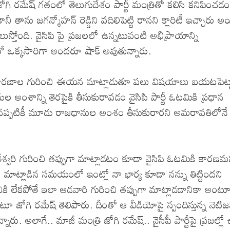
ి. జోగి రమేష్ గతంలో తెలుగుదేశం పార్టీ మంత్రితో కలిసి కనిపించడ
ాను జగన్మోహన్ రెడ్డిని వదిలిపెట్టి రానని క్లారిటీ ఇచ్చారు అ
స్తోంది. వైసిపి పై ప్రజలలో ఉన్నటువంటి అభిప్రాయాన్ని
క్కసారిగా అందరూ షాక్ అవుతున్నారు.
ి గల కారణాల గురించి ఈయన మాట్లాడుతూ పలు విషయాలు బయటపెట్ట
ల అంశాన్ని తెరపైకి తీసుకురావడం వైసిపి పార్టీ ఓటమికి ప్రధాన
అయినప్పటికీ మూడు రాజధానుల అంశం తీసుకురారని అమరావతిలోనే
్వరి గురించి తప్పుగా మాట్లాడటం కూడా వైసిపి ఓటమికి కారణమ
ో మాట్లాడిన సమయంలో ఇంట్లో నా భార్య కూడా నన్ను తిట్టిందని
డానికి లేకపోతే ఇలా ఆడవారి గురించి తప్పుగా మాట్లాడడానికా అంట
ోగి రమేష్ తెలిపారు. దీంతో ఆ వీడియోపై స్పందిస్తున్న నెటిజన్
ారు. అలాగే.. మాజీ మంత్రి జోగి రమేష్.. వైసీపీ పార్టీపై ప్రజల్లో 