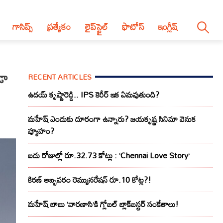
గాసిప్స్
ప్రత్యేకం
లైప్‌స్టైల్‌
ఫొటోస్
ఇంగ్లీష్
డా
RECENT ARTICLES
ఉదయ్ కృష్ణారెడ్డి.. IPS కెరీర్ ఇక ఏమవుతుంది?
మహేష్ ఎందుకు దూరంగా ఉన్నారు? జయకృష్ణ సినిమా వెనుక
వ్యూహం?
ఐదు రోజుల్లో రూ.32.73 కోట్లు : ‘Chennai Love Story’
కిరణ్ అబ్బవరం రెమ్యునరేషన్ రూ.10 కోట్ల?!
మహేష్ బాబు ‘వారణాసి’కి గ్లోబల్ బ్లాక్‌బస్టర్ సంకేతాలు!