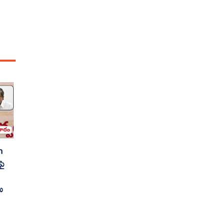
n
పై
ు