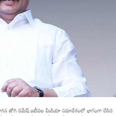
సాగిన జోగి రమేష్ ఇటీవల మీడియా సమావేశంలో భాగంగా చేసిన