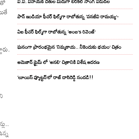
ంతో
వి.వి. వినాయక్ చేతుల మీదుగా లిరికల్ సాంగ్ విడుదల
యితే
పాన్ ఇండియా ఫీచర్ ఫిల్మ్‌గా రాబోతున్న ‘వనజీవి రామయ్య’-
ఏఐ ఫీచర్ ఫిల్మ్‌గా రాబోతున్న ‘అంబ’s రివెంజ్’
ఘనంగా ప్రారంభమైన ‘నిమ్మకాయ.. నీకెందుకు భయం’ చిత్రం
ారు.
అమెజాన్ ప్రైమ్ లో ‘అనలి’ చిత్రానికి విశేష ఆదరణ
‘లూయిస్ వ్యూట్టన్’లో రాజ్ దాసిరెడ్డి సందడి!!
ని
ూ
లు..
ఉన్న