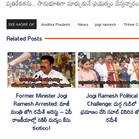
వ్యతిరేకతను.. సానుభూతిగా మార్చుకునే ప్రయత్నం చేస్తున్నారంట
SEE MORE OF
Andhra Pradesh
News
jogi ramesh
THree C
Related Posts
Former Minister Jogi
Jogi Ramesh Political
Ramesh Arrested: మాజీ
Challenge: దుర్గ గుడిలో
మంత్రి జోగి రమేశ్ అరెస్టు – ఏపీ
ప్రమాణం చేసి సవాల్ విసిరిన జ
రాజకీయాల్లో నకిలీ మద్యం కేసు
రమేశ్
కలకలం!