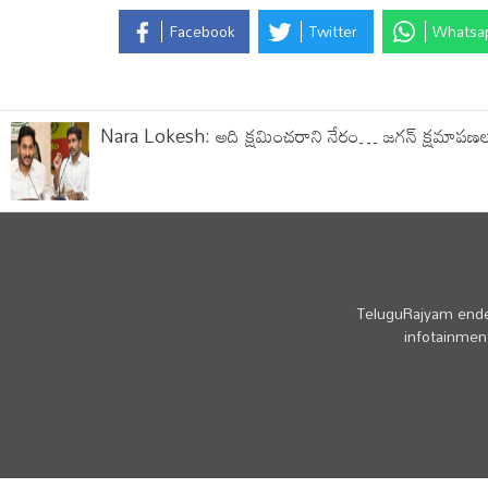
Facebook
Twitter
Whatsa
Nara Lokesh: అది క్షమించరాని నేరం… జగన్ క్షమాపణలు చె
TeluguRajyam endea
infotainment