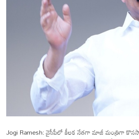
Jogi Ramesh: వైసీపీలో కీలక నేతగా మాజీ మంత్రిగా కొన