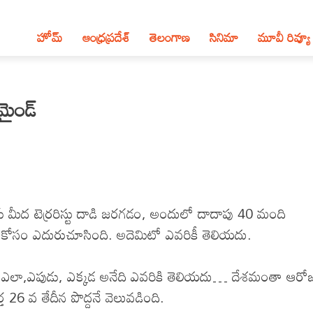
హోమ్
ఆంధ్ర‌ప్ర‌దేశ్‌
తెలంగాణ‌
సినిమా
మూవీ రివ్యూ
 మైండ్
వాయ్ మీద టెర్రరిస్టు దాడి జరగడం, అందులో దాదాపు 40 మంది
కోసం ఎదురుచూసింది. అదెమిటో ఎవరికీ తెలియదు.
ు, ఎలా,ఎపుడు, ఎక్కడ అనేది ఎవరికి తెలియదు… దేశమంతా ఆరో
 26 వ తేదీన పొద్దనే వెలువడింది.