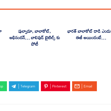
హ
పుల్వామా, బాలాకోట్,
భారత్ బాలాకోట్ దాడి ఎందు
అభినందన్… బాలివుడ్ టైటిల్స్ కు
ఈజీ అయిందంటే…
పోటీ
pp
Telegram
Pinterest
Email