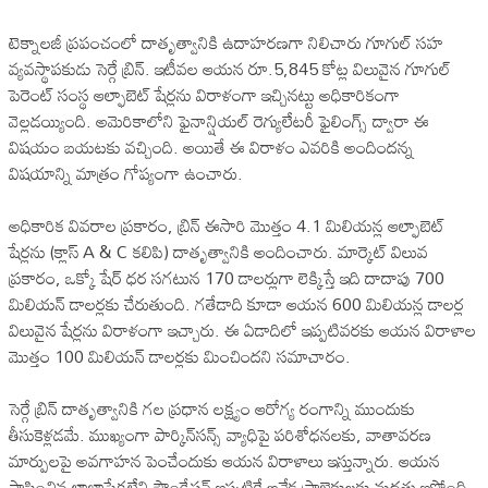
టెక్నాలజీ ప్రపంచంలో దాతృత్వానికి ఉదాహరణగా నిలిచారు గూగుల్ సహ
వ్యవస్థాపకుడు సెర్గే బ్రిన్. ఇటీవల ఆయన రూ.5,845 కోట్ల విలువైన గూగుల్
పెరెంట్ సంస్థ ఆల్ఫాబెట్ షేర్లను విరాళంగా ఇచ్చినట్టు అధికారికంగా
వెల్లడయ్యింది. అమెరికాలోని ఫైనాన్షియల్ రెగ్యులేటరీ ఫైలింగ్స్ ద్వారా ఈ
విషయం బయటకు వచ్చింది. అయితే ఈ విరాళం ఎవరికి అందిందన్న
విషయాన్ని మాత్రం గోప్యంగా ఉంచారు.
అధికారిక వివరాల ప్రకారం, బ్రిన్ ఈసారి మొత్తం 4.1 మిలియన్ల ఆల్ఫాబెట్
షేర్లను (క్లాస్ A & C కలిపి) దాతృత్వానికి అందించారు. మార్కెట్ విలువ
ప్రకారం, ఒక్కో షేర్ ధర సగటున 170 డాలర్లుగా లెక్కిస్తే ఇది దాదాపు 700
మిలియన్ డాలర్లకు చేరుతుంది. గతేడాది కూడా ఆయన 600 మిలియన్ల డాలర్ల
విలువైన షేర్లను విరాళంగా ఇచ్చారు. ఈ ఏడాదిలో ఇప్పటివరకు ఆయన విరాళాల
మొత్తం 100 మిలియన్ డాలర్లకు మించిందని సమాచారం.
సెర్గే బ్రిన్ దాతృత్వానికి గల ప్రధాన లక్ష్యం ఆరోగ్య రంగాన్ని ముందుకు
తీసుకెళ్లడమే. ముఖ్యంగా పార్కిన్‌సన్స్ వ్యాధిపై పరిశోధనలకు, వాతావరణ
మార్పులపై అవగాహన పెంచేందుకు ఆయన విరాళాలు ఇస్తున్నారు. ఆయన
స్థాపించిన లాభాపేక్షలేని ఫౌండేషన్ ఇప్పటికే అనేక ప్రాజెక్టులకు మద్దతు ఇస్తోంది.