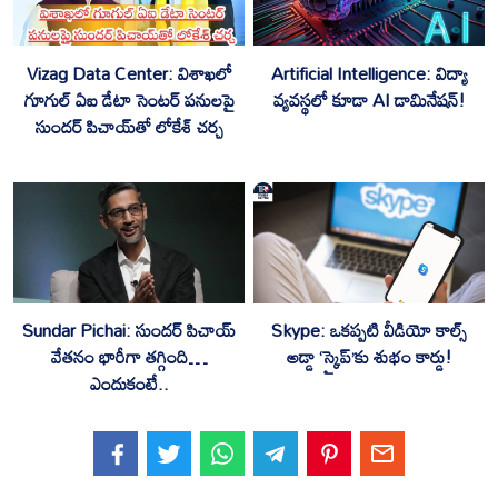
Vizag Data Center: విశాఖలో
Artificial Intelligence: విద్యా
గూగుల్ ఏఐ డేటా సెంటర్ పనులపై
వ్యవస్థలో కూడా AI డామినేషన్!
సుందర్ పిచాయ్‌తో లోకేశ్ చర్చ
Sundar Pichai: సుందర్ పిచాయ్
Skype: ఒకప్పటి వీడియో కాల్స్
వేతనం భారీగా తగ్గింది…
అడ్డా ‘స్కైప్’కు శుభం కార్డు!
ఎందుకంటే..