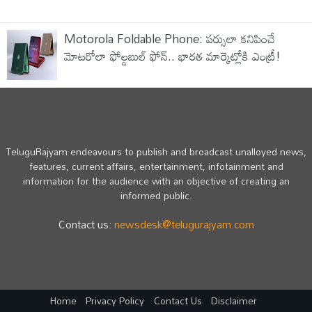
Motorola Foldable Phone: పర్సులా కనిపించే
మోటరోలా ఫోల్డబుల్ ఫోన్.. భారత మార్కెట్లోకి ఎంట్రీ!
TeluguRajyam endeavours to publish and broadcast unalloyed news,
features, current affairs, entertainment, infotainment and
information for the audience with an objective of creating an
informed public.
Contact us:
newsdesk@telugurajyam.com
Home
Privacy Policy
Contact Us
Disclaimer