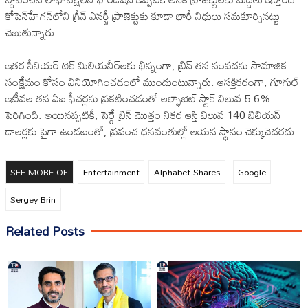
కోపెన్‌హేగన్‌లోని గ్రీన్ ఎనర్జీ ప్రాజెక్టుకు కూడా భారీ నిధులు సమకూర్చినట్టు
చెబుతున్నారు.
ఇతర సీనియర్ టెక్ మిలియనీర్‌లకు భిన్నంగా, బ్రిన్ తన సంపదను సామాజిక
సంక్షేమం కోసం వినియోగించడంలో ముందుంటున్నారు. ఆసక్తికరంగా, గూగుల్
ఇటీవల తన ఏఐ ఫీచర్లను ప్రకటించడంతో ఆల్ఫాబెట్ స్టాక్ విలువ 5.6%
పెరిగింది. అయినప్పటికీ, సెర్గే బ్రిన్ మొత్తం నికర ఆస్తి విలువ 140 బిలియన్
డాలర్లకు పైగా ఉండటంతో, ప్రపంచ ధనవంతుల్లో ఆయన స్థానం చెక్కుచెదరదు.
SEE MORE OF
Entertainment
Alphabet Shares
Google
Sergey Brin
Related Posts