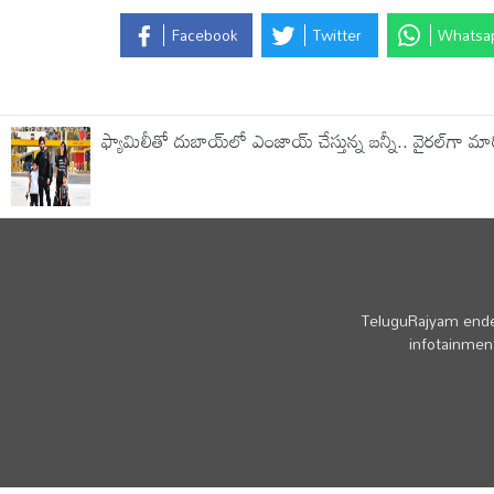
Facebook
Twitter
Whatsa
ఫ్యామిలీతో దుబాయ్‌లో ఎంజాయ్ చేస్తున్న బ‌న్నీ.. వైర‌ల్‌గా
TeluguRajyam endea
infotainment