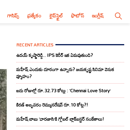
గాసిప్స్
ప్రత్యేకం
లైప్‌స్టైల్‌
ఫొటోస్
ఇంగ్లీష్
RECENT ARTICLES
ఉదయ్ కృష్ణారెడ్డి.. IPS కెరీర్ ఇక ఏమవుతుంది?
మహేష్ ఎందుకు దూరంగా ఉన్నారు? జయకృష్ణ సినిమా వెనుక
వ్యూహం?
ఐదు రోజుల్లో రూ.32.73 కోట్లు : ‘Chennai Love Story’
కిరణ్ అబ్బవరం రెమ్యునరేషన్ రూ.10 కోట్ల?!
మహేష్ బాబు ‘వారణాసి’కి గ్లోబల్ బ్లాక్‌బస్టర్ సంకేతాలు!