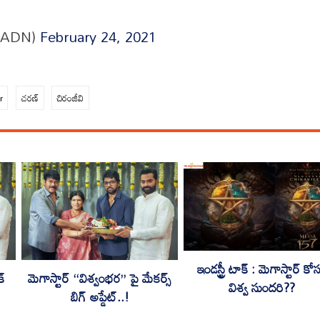
hiADN)
February 24, 2021
r
చ‌ర‌ణ్‌
చిరంజీవి
ఇండస్ట్రీ టాక్ : మెగాస్టార్ కో
్
మెగాస్టార్ “విశ్వంభర” పై మేకర్స్
విశ్వ సుందరి??
బిగ్ అప్డేట్..!