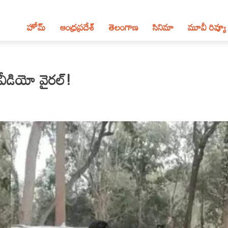
హోమ్
ఆంధ్ర‌ప్ర‌దేశ్‌
తెలంగాణ‌
సినిమా
మూవీ రివ్యూ
..వీడియో వైరల్!