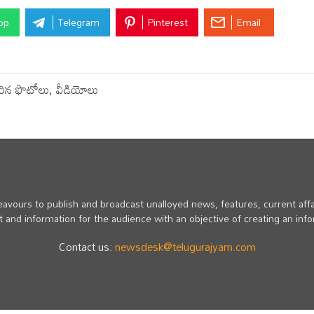
pp
Telegram
Pinterest
Email
 మారిన ఫొటోలు, వీడియోలు
vours to publish and broadcast unalloyed news, features, current affa
 and information for the audience with an objective of creating an inf
Contact us:
newsdesk@telugurajyam.com