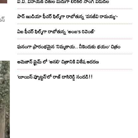
వి.వి. వినాయక్ చేతుల మీదుగా లిరికల్ సాంగ్ విడుదల
పాన్ ఇండియా ఫీచర్ ఫిల్మ్‌గా రాబోతున్న ‘వనజీవి రామయ్య’-
ిన్
ఏఐ ఫీచర్ ఫిల్మ్‌గా రాబోతున్న ‘అంబ’s రివెంజ్’
ఘనంగా ప్రారంభమైన ‘నిమ్మకాయ.. నీకెందుకు భయం’ చిత్రం
అమెజాన్ ప్రైమ్ లో ‘అనలి’ చిత్రానికి విశేష ఆదరణ
‘లూయిస్ వ్యూట్టన్’లో రాజ్ దాసిరెడ్డి సందడి!!