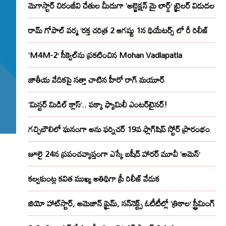
మెగాస్టార్ చిరంజీవి చేతుల మీదుగా ‘అబ్జెక్ష‌న్ మై లార్డ్‌’ ట్రైల‌ర్ విడుద‌ల
రామ్ గోపాల్ వర్మ ‘రక్త చరిత్ర 2 ఆగష్టు 1న థియేటర్స్ లో రీ రిలీజ్
‘M4M-2’ సీక్వెల్‌ను ప్రకటించిన Mohan Vadlapatla
జాతీయ వేదికపై సత్తా చాటిన హీరో రాగ్ మయూర్‌
‘మిస్టర్ మిడిల్ క్లాస్’.. పక్కా ఫ్యామిలీ ఎంటర్‌టైనర్!
గచ్చిబౌలిలో ఘనంగా అను ఫర్నిచర్ 19వ ఫ్లాగ్‌షిప్ స్టోర్ ప్రారంభం
జూలై 24న ప్రపంచవ్యాప్తంగా ఎస్కే బషీద్‌ హారర్ మూవీ ‘అమెన్’
ర
కల్వకుంట్ల కవిత ముఖ్య అతిథిగా ప్రీ రిలీజ్ వేడుక
జియో హాట్‌స్టార్, అమెజాన్ ప్రైమ్, సన్‌నెక్ట్స్ ఓటీటీల్లో ‘త్రికాల’ స్ట్రీమింగ్