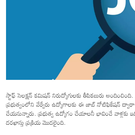
స్టాఫ్ సెలక్షన్ కమిషన్ నిరుద్యోగులకు తీపికబురు అందించింది
ప్రభుత్వంలోని వేర్వేరు ఉద్యోగాలకు ఈ జాబ్ నోటిఫికేషన్ ద్వారా
చేయనున్నారు. ప్రభుత్వ ఉద్యోగం చేయాలనీ భావించే వాళ్లకు ఇ
దరఖాస్తు ప్రక్రియ మొదలైంది.