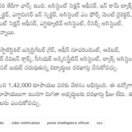
తేదీగా ఛాన్స్ ఉంది. అసిస్టెంట్ సెక్షన్ ఆఫీసర్, ఇన్ కామ్ ట్యాక్స
స్పెక్టర్, ఎగ్జామినర్ ఇన్ స్పెక్టర్, అసిస్టెంట్ ఎం ఫోర్స్ మెంట్ డైరెక్టర్
స్టెంట్ సెక్షన్ ఆఫీసర్, ఎగ్జిక్యూటివ్ అసిస్టెంట్, రీసెర్చ్ అసిస్టెంట్,
ున్నాయి.
ాటిస్టికల్ ఇన్వెస్టిగేటర్ గ్రేడ్, ఆఫీస్ సూపరిండెంట్, ఆడిటర్,
న్ క్లార్క్, సీనియర్ అడ్మినిస్ట్రేటివ్ అసిస్టెంట్, ట్యాక్స్ అసిస్టె
ైనల్ ఇయర్ చదువుతున్న విద్యార్థులు దరఖాస్తు చేసుకోవచ్చు.
ంచి 1,42,000 రూపాయల వరకు వేతనం లభిస్తుంది. ఈ ఉద్యోగ
00 రూపాయలుగా ఉండగా మిగతా అభ్యర్థులకు దరఖాస్తు ఫీజు లేదు. 
్రాలను ఎంచుకోవచ్చు.
obs
Jobs notification
junior intelligence officer
ssc