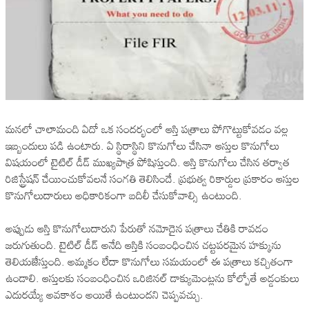
మనలో చాలామంది ఏదో ఒక సందర్భంలో ఆస్తి పత్రాలు పోగొట్టుకోవడం వల్ల
ఇబ్బందులు పడి ఉంటారు. ఏ స్థిరాస్థిని కొనుగోలు చేసినా ఆస్తుల కొనుగోలు
విషయంలో టైటిల్ డీడ్ ముఖ్యపాత్ర పోషిస్తుంది. ఆస్తి కొనుగోలు చేసిన తర్వాత
రిజిస్ట్రేషన్ చేయించుకోవలనే సంగతి తెలిసిందే. ప్రభుత్వ రికార్డుల ప్రకారం ఆస్తుల
కొనుగోలుదారులు అధికారికంగా బదిలీ చేసుకోవాల్సి ఉంటుంది.
అప్పుడు ఆస్తి కొనుగోలుదారుని పేరుతో నమోదైన పత్రాలు చేతికి రావడం
జరుగుతుంది. టైటిల్ డీడ్ అనేది ఆస్తికి సంబంధించిన చట్టపరమైన హక్కును
తెలియజేస్తుంది. అమ్మకం లేదా కొనుగోలు సమయంలో ఈ పత్రాలు కచ్చితంగా
ఉండాలి. ఆస్తులకు సంబంధించిన ఒరిజినల్ డాక్యుమెంట్లను కోల్పోతే అడ్డంకులు
ఎదురయ్యే అవకాశం అయితే ఉంటుందని చెప్పవచ్చు.