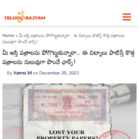
Skip to content
Home
»
మీ ఆస్తి పత్రాలను పోగొట్టుకున్నారా.. ఈ చిట్కాలు పాటిస్తే కొత్త పత్రాలను
సులువుగా పొందే ఛాన్స్!
మీ ఆస్తి పత్రాలను పోగొట్టుకున్నారా.. ఈ చిట్కాలు పాటిస్తే కొత్త
పత్రాలను సులువుగా పొందే ఛాన్స్!
By
Vamsi M
on
December 25, 2023