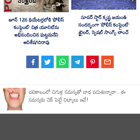
సూపర్ స్టార్ కృష్ణ జయంతి
జూన్ 12న థియేటర్లలోకి ‘పోలీస్
సందర్భంగా ‘పోలీస్ కంప్లైంట్’
కంప్లైంట్’ చిత్ర యూనిట్‌ను
ట్రైలర్, స్పెషల్ సాంగ్స్ లాంచ్
అభినందించిన ఘట్టమనేని
ఆదిశేషగిరిరావు
చలికాలంలో చిగుళ్ల సమస్యతో బాధ పడుతున్నారా.. ఈ
సమస్యకు చెక్ పెట్టే చిట్కాలు ఇవే!