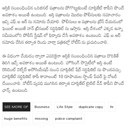
ఆస్తికి సంబంధించిన ఒరిజినల్ పత్రాలను పోగొట్టుకుంటే డూప్లికేట్ కాపీని పొందే
అవకాశం అయితే ఉంటుంది. ఆస్తి పత్రాలను మొదట పోలీసులకు సమాచారం
ఇచ్చి ఎఫ్.ఐ.ఆర్ ను నమోదు చేయాలి. పోలీసులు ఆ పత్రాలను ట్రేస్ చేయడంలో
ఫెయిల్ అయితే నాన్ ట్రేసబుల్ సర్టిఫికెట్ ను ఇస్తారు. ఆస్తి దేశంలో ఎక్కడ ఉన్నా
సమీపంలోని పోలీస్ స్టేషన్ లో ఫిర్యాదు చేసే అవకాశం ఉంటుంది. ఎఫ్.ఐ.ఆర్
నమోదు చేసిన తర్వాత రెండు వార్తా పత్రికల్లో నోటీస్ ను ప్రచురించాలి.
ఈ విధంగా చేయడం ద్వారా ఎవరికైనా ఆస్తికి సంబంధించిన పత్రాలు దొరికితే
తిరిగి ఇచ్చే అవకాశం అయితే ఉంటుంది. హౌసింగ్ సొసైటీలో ఆస్తి ఉంటే
రెసిడెంట్ వెల్ఫేర్ అసోసియేషన్ నుంచి డూప్లికిట్ షేర్ సర్టిఫికెట్ ను పొందవచ్చు.
డూప్లికేట్ సర్టిఫికెట్ కాపీ కావాలంటే 10 రూపాయల స్టాంప్ పేపర్ పై నోటరీ
చేయించాలి. నోటీస్ వ్యవధి ముగిసిన తర్వాత డూప్లికేట్ టైటిల్ డీడ్ కాపీని పొందే
ఛాన్స్ ఉంటుంది.
SEE MORE OF
Business
Life Style
duplicate copy
fir
huge benefits
missing
police complaint