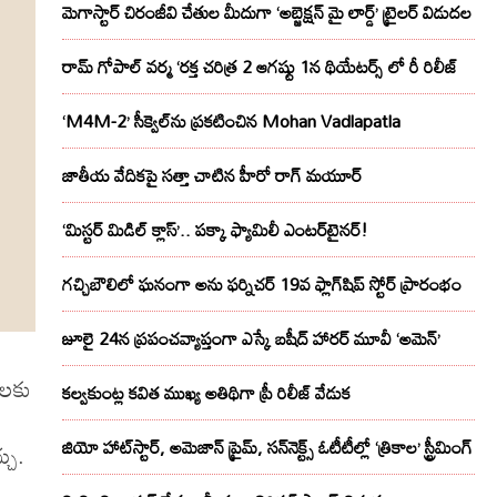
మెగాస్టార్ చిరంజీవి చేతుల మీదుగా ‘అబ్జెక్ష‌న్ మై లార్డ్‌’ ట్రైల‌ర్ విడుద‌ల
రామ్ గోపాల్ వర్మ ‘రక్త చరిత్ర 2 ఆగష్టు 1న థియేటర్స్ లో రీ రిలీజ్
‘M4M-2’ సీక్వెల్‌ను ప్రకటించిన Mohan Vadlapatla
జాతీయ వేదికపై సత్తా చాటిన హీరో రాగ్ మయూర్‌
‘మిస్టర్ మిడిల్ క్లాస్’.. పక్కా ఫ్యామిలీ ఎంటర్‌టైనర్!
గచ్చిబౌలిలో ఘనంగా అను ఫర్నిచర్ 19వ ఫ్లాగ్‌షిప్ స్టోర్ ప్రారంభం
జూలై 24న ప్రపంచవ్యాప్తంగా ఎస్కే బషీద్‌ హారర్ మూవీ ‘అమెన్’
తలకు
కల్వకుంట్ల కవిత ముఖ్య అతిథిగా ప్రీ రిలీజ్ వేడుక
జియో హాట్‌స్టార్, అమెజాన్ ప్రైమ్, సన్‌నెక్ట్స్ ఓటీటీల్లో ‘త్రికాల’ స్ట్రీమింగ్
చు.