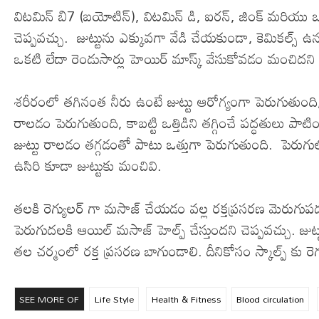
విటమిన్ బి7 (బయోటిన్), విటమిన్ డి, ఐరన్, జింక్ మరియు 
చెప్పవచ్చు. జుట్టును ఎక్కువగా వేడి చేయకుండా, కెమికల్స్ ఉ
ఒకటి లేదా రెండుసార్లు హెయిర్ మాస్క్ వేసుకోవడం మంచిదని చ
శరీరంలో తగినంత నీరు ఉంటే జుట్టు ఆరోగ్యంగా పెరుగుతుంది, క
రాలడం పెరుగుతుంది, కాబట్టి ఒత్తిడిని తగ్గించే పద్ధతులు పాట
జుట్టు రాలడం తగ్గడంతో పాటు ఒత్తుగా పెరుగుతుంది. పెరుగులో 
ఉసిరి కూడా జుట్టుకు మంచివి.
తలకి రెగ్యులర్ గా మసాజ్ చేయడం వల్ల రక్తప్రసరణ మెరుగుప
పెరుగుదలకి ఆయిల్ మసాజ్ హెల్ప్ చేస్తుందని చెప్పవచ్చు. జ
తల చర్మంలో రక్త ప్రసరణ బాగుండాలి. దీనికోసం స్కాల్ప్ కు 
SEE MORE OF
Life Style
Health & Fitness
Blood circulation