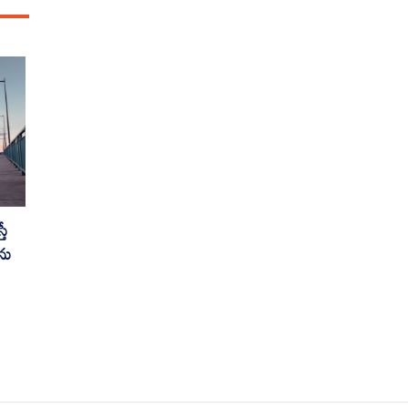
తే
ను