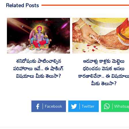
Related Posts
శనిదోషంకు పాటించాల్సిన
ఆడవాళ్లు కాళ్లకు మెట్టెలు
పరిహారాలు ఇవే.. ఈ షాకింగ్
ధరించడం వెనుక అసలు
విషయాలు మీకు తెలుసా?
కారణాలివేనా.. ఈ విషయాల
మీకు తెలుసా?
Facebook
Twitter
Whatsa