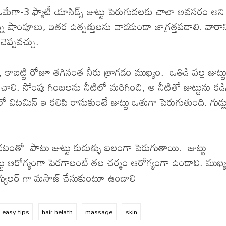
ఒమేగా-3 ఫ్యాటీ యాసిడ్స్ జుట్టు పెరుగుదలకు చాలా అవసరం అని
న్న షాంపూలు, ఇతర ఉత్పత్తులను వాడకుండా జాగ్రత్తపడాలి. వారాన
ెప్పవచ్చు.
ాబట్టి రోజూ తగినంత నీరు త్రాగడం ముఖ్యం. ఒత్తిడి వల్ల జుట్ట
ించాలి. సోంపు గింజలను నీటిలో మరిగించి, ఆ నీటితో జుట్టును కడిగ
విటమిన్ ఇ కలిపి రాసుకుంటే జుట్టు ఒత్తుగా పెరుగుతుంది. గుడ్ల
డటంతో పాటు జుట్టు కుదుళ్ళు బలంగా పెరుగుతాయి. జుట్టు
ుట్టు ఆరోగ్యంగా పెరగాలంటే తల చర్మం ఆరోగ్యంగా ఉండాలి. ముఖ్
రెగ్యులర్ గా మసాజ్ చేసుకుంటూ ఉండాలి
easy tips
hair helath
massage
skin