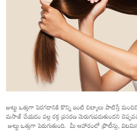
జుట్టు ఒత్తుగా పెరగడానికి కొన్ని ఇంటి చిట్కాలు పాటిస్తే 
మసాజ్ చేయడం వల్ల రక్త ప్రసరణ మెరుగుపడుతుందని చెప్పవచ
జుట్టు ఒత్తుగా పెరుగుతుంది. మీ ఆహారంలో ప్రొటీన్లు, విటమి