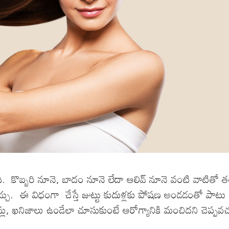
మంచిది. కొబ్బరి నూనె, బాదం నూనె లేదా ఆలివ్ నూనె వంటి వాటితో 
్చు. ఈ విధంగా చేస్తే జుట్టు కుదుళ్లకు పోషణ అండడంతో పాటు
న్లు, ఖనిజాలు ఉండేలా చూసుకుంటే ఆరోగ్యానికి మంచిదని చెప్పవచ్