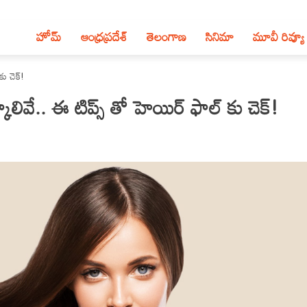
హోమ్
ఆంధ్ర‌ప్ర‌దేశ్‌
తెలంగాణ‌
సినిమా
మూవీ రివ్యూ
కు చెక్!
కాలివే.. ఈ టిప్స్ తో హెయిర్ ఫాల్ కు చెక్!