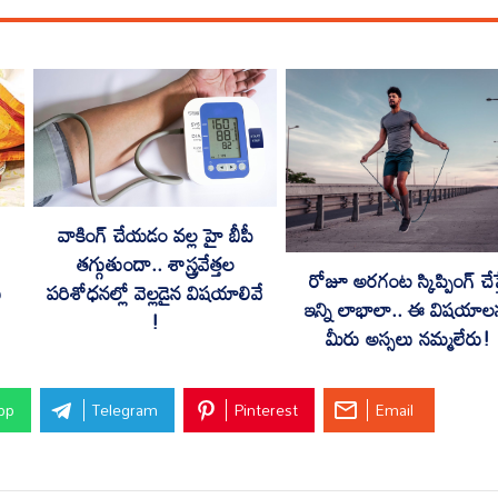
వాకింగ్ చేయడం వల్ల హై బీపీ
తగ్గుతుందా.. శాస్త్రవేత్తల
రోజూ అరగంట స్కిప్పింగ్ చేస్
పరిశోధనల్లో వెల్లడైన విషయాలివే
ు
ఇన్ని లాభాలా.. ఈ విషయాల
!
మీరు అస్సలు నమ్మలేరు!
pp
Telegram
Pinterest
Email