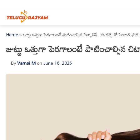
Skip to content
Home
»
జుట్టు ఒత్తుగా పెరగాలంటే పాటించాల్సిన చిట్కాలివే.. ఈ టిప్స్ తో హెయిర్ ఫాల్ 
జుట్టు ఒత్తుగా పెరగాలంటే పాటించాల్సిన చిట్
By
Vamsi M
on
June 16, 2025