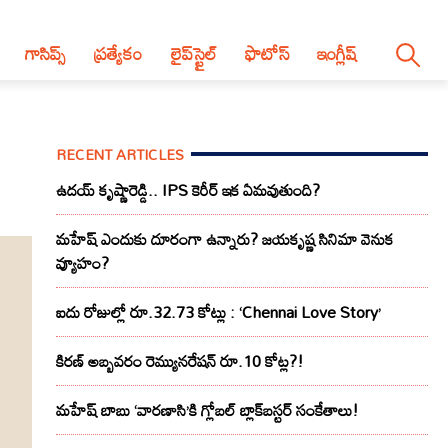
గాసిప్స్
ప్రత్యేకం
లైప్‌స్టైల్‌
ఫొటోస్
ఇంగ్లీష్
RECENT ARTICLES
ఉదయ్ కృష్ణారెడ్డి.. IPS కెరీర్ ఇక ఏమవుతుంది?
మహేష్ ఎందుకు దూరంగా ఉన్నారు? జయకృష్ణ సినిమా వెనుక
వ్యూహం?
ఐదు రోజుల్లో రూ.32.73 కోట్లు : ‘Chennai Love Story’
కిరణ్ అబ్బవరం రెమ్యునరేషన్ రూ.10 కోట్ల?!
మహేష్ బాబు ‘వారణాసి’కి గ్లోబల్ బ్లాక్‌బస్టర్ సంకేతాలు!