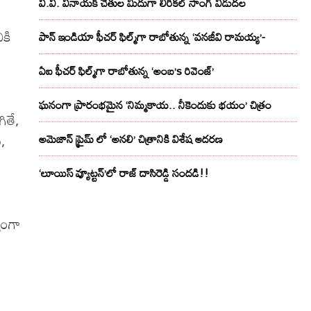
వి.వి. వినాయక్ చేతుల మీదుగా లిరికల్ సాంగ్ విడుదల
ికి
పాన్ ఇండియా ఫీచర్ ఫిల్మ్‌గా రాబోతున్న ‘వనజీవి రామయ్య’-
ఏఐ ఫీచర్ ఫిల్మ్‌గా రాబోతున్న ‘అంబ’s రివెంజ్’
ు
ఘనంగా ప్రారంభమైన ‘నిమ్మకాయ.. నీకెందుకు భయం’ చిత్రం
ితే,
ు,
అమెజాన్ ప్రైమ్ లో ‘అనలి’ చిత్రానికి విశేష ఆదరణ
‘లూయిస్ వ్యూట్టన్’లో రాజ్ దాసిరెడ్డి సందడి!!
యంగా