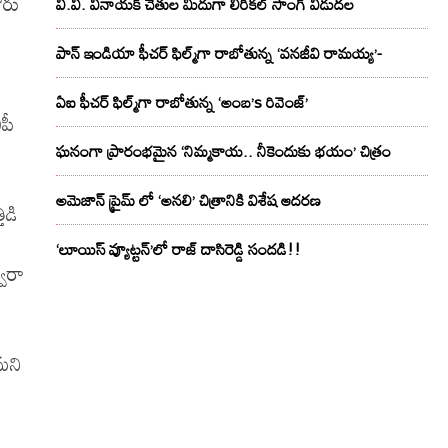
ోరు
వి.వి. వినాయక్ చేతుల మీదుగా లిరికల్ సాంగ్ విడుదల
పాన్ ఇండియా ఫీచర్ ఫిల్మ్‌గా రాబోతున్న ‘వనజీవి రామయ్య’-
ఏఐ ఫీచర్ ఫిల్మ్‌గా రాబోతున్న ‘అంబ’s రివెంజ్’
పీ
ఘనంగా ప్రారంభమైన ‘నిమ్మకాయ.. నీకెందుకు భయం’ చిత్రం
అమెజాన్ ప్రైమ్ లో ‘అనలి’ చిత్రానికి విశేష ఆదరణ
ిడి
‘లూయిస్ వ్యూట్టన్’లో రాజ్ దాసిరెడ్డి సందడి!!
ారా
మని