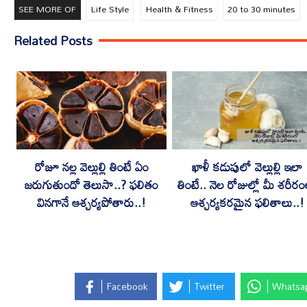
SEE MORE OF
Life Style
Health & Fitness
20 to 30 minutes
Related Posts
రోజూ నల్ల వెల్లుల్లి తింటే ఏం
ఖాళీ కడుపులో వెల్లుల్లి ఇలా
జరుగుతుందో తెలుసా..? ఫలితం
తింటే.. నెల రోజుల్లో మీ శరీర
వినగానే ఆశ్చర్యపోతారు..!
ఆశ్చర్యకరమైన ఫలితాలు..!
Facebook
Twitter
Whatsa