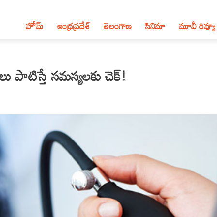
హోమ్
ఆంధ్ర‌ప్ర‌దేశ్‌
తెలంగాణ‌
సినిమా
మూవీ రివ్యూ
ు పాటిస్తే సమస్యలకు చెక్!