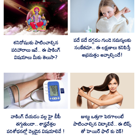
పదే పదే దగ్గడం గుండె సమస్యలకు
శనిదోషంకు పాటించాల్సిన
సంకేతమా.. ఈ లక్షణాలు కనిపిస్తే
పరిహారాలు ఇవే.. ఈ షాకింగ్
అప్రమత్తం అవ్వాల్సిందే!
విషయాలు మీకు తెలుసా?
వాకింగ్ చేయడం వల్ల హై బీపీ
జుట్టు ఒత్తుగా పెరగాలంటే
తగ్గుతుందా.. శాస్త్రవేత్తల
పాటించాల్సిన చిట్కాలివే.. ఈ టిప్స్
పరిశోధనల్లో వెల్లడైన విషయాలివే !
తో హెయిర్ ఫాల్ కు చెక్!