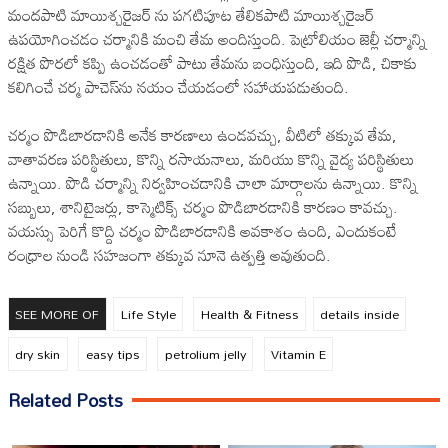
మందపాటి మాయిశ్చరైజర్ ను పగటిపూట తేలికపాటి మాయిశ్చరైజర్
ఉపయోగించడం చర్మానికి మంచి తేమ అందిస్తుంది. పెట్రోలియం జెల్లీ చర్మాన్ని
రక్షిత పొరలో కప్పి ఉంచడంతో పాటు తేమను బంధిస్తుంది, ఇది పొడి, చికాకు
కలిగించే చర్మ పాచెస్‌ను నయం చేయడంలో సహాయపడుతుంది.
చర్మం పొడిబారడానికి అనేక కారణాలు ఉండవచ్చు, వీటిలో తక్కువ తేమ,
వాతావరణ పరిస్థితులు, కొన్ని రసాయనాలు, మరియు కొన్ని వైద్య పరిస్థితులు
ఉన్నాయి. పొడి చర్మాన్ని నిర్వహించడానికి చాలా మార్గాలను ఉన్నాయి. కొన్ని
సబ్బులు, శానిటైజర్లు, కాస్మెటిక్స్ చర్మం పొడిబారడానికి కారణం కావచ్చు.
వయస్సు పెరిగే కొద్ది చర్మం పొడిబారడానికి అవకాశం ఉంది, ఎందుకంటే
రంధ్రాల నుండి సహజంగా తక్కువ నూనె ఉత్పత్తి అవుతుంది.
SEE MORE OF
Life Style
Health & Fitness
details inside
dry skin
easy tips
petrolium jelly
Vitamin E
Related Posts