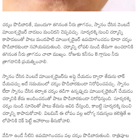
చర్మం పొడిబారితే, ముందుగా తగినంత నీరు త్రాగడం, స్నానం చేసిన వెంటనే
మాయిశ్చరైజర్ వాడటం మంచిదని చెప్పవచ్చు. సూర్యరశ్మి నుంచి చర్మాన్ని
కాపాడటంతో పాటు మందపాటి మాయిశ్చరైజర్ ఉపయోగించడం కూడా చర్మం
పొడిబారకుండా సహాయపడుతుంది. చర్మాన్ని లోపలి నుండి తేమగా ఉంచడానికి
తగినంత నీరు త్రాగడం చాలా ముఖ్యం. రోజుకు కనీసం 8 గ్లాసుల నీరు
త్రాగడానికి ప్రయత్నించాలి.
స్నానం చేసిన వెంటనే మాయిశ్చరైజర్‌ను అప్లై చేయడం ద్వారా తేమను లాక్
చేయవచ్చు అదే సమయంలో చర్మం పొడిబారకుండా నిరోధించవచ్చు. స్నానం
లేదా స్నానం చేసిన తర్వాత చర్మం తడిగా ఉన్నప్పుడు మాయిశ్చరైజింగ్ చేయడం
చర్మానికి తేమ అందించడంతో పాటు పొడిబారకుండా నిరోధిస్తుంది. సూర్యరశ్మి
చర్మం నుండి నూనెలతో పాటు తేమను ఆవిరి చేస్తుంది, కాబట్టి సూర్యరశ్మి నుంచి
చర్మాన్ని కాపాడుకోవాలి. విటమిన్ ఈ లోపం వల్ల ఆరోగ్య సమస్యలు తలెత్తితే ఆ
లోపానికి చెక్ పెట్టే ఆహారాలు తీసుకోవాలి.
వేడిగా ఉండే నీటిని ఉపయోగించడం వల్ల చర్మం పొడిబారుతుంది. రాత్రిపూట