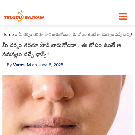
Skip to content
Home
»
మీ చర్మం తరచూ పొడి బారుతోందా.. ఈ లోపం ఉంటే ఆ సమస్యలు వచ్చే ఛాన్స్!
మీ చర్మం తరచూ పొడి బారుతోందా.. ఈ లోపం ఉంటే ఆ
సమస్యలు వచ్చే ఛాన్స్!
By
Vamsi M
on
June 8, 2025