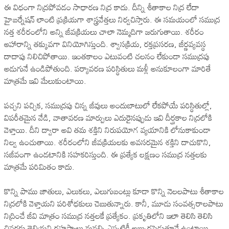
ఈ విధంగా నిద్రపోవడం సాధారణ నిద్ర కాదు. దీన్ని శీతాకాల నిద్ర లేదా
హైబర్నేషన్ లాంటి ప్రక్రియగా శాస్త్రవేత్తలు నిర్వచిస్తారు. ఈ సమయంలో సముద్ర
నత్త శరీరంలోని అన్ని జీవక్రియలు చాలా నెమ్మదిగా జరుగుతాయి. శరీరం
ఆహారాన్ని తక్కువగా వినియోగిస్తుంది. శ్వాసక్రియ, రక్తప్రసరణ, జీర్ణవ్యవస్థ
దాదాపు నిలిచిపోతాయి. ఇంతకాలం ఎటువంటి చలనం లేకుండా సముద్రపు
అడుగునే ఉండిపోతుంది. పర్యావరణ పరిస్థితులు మళ్లీ అనుకూలంగా మారితే
మాత్రమే ఇవి మేలుకుంటాయి.
పచ్చని పచ్చిక, సముద్రపు చిన్న జీవులు అందుబాటులో లేకపోయే పరిస్థితుల్లో,
విపరీతమైన వేడి, వాతావరణ మార్పులు ఎదురైనప్పుడు ఇవి దీర్ఘకాల నిద్రలోకి
వెళ్తాయి. దీని ద్వారా అవి తమ శక్తిని నిరుపయోగ వ్యయానికి లోనుకాకుండా
నిల్వ ఉంచుతాయి. శరీరంలోని జీవక్రియలకు అవసరమైన శక్తిని దాచుకొని,
సజీవంగా ఉండటానికి సహకరిస్తుంది. ఈ ప్రత్యేక లక్షణం సముద్ర నత్తలకు
మాత్రమే పరిమితం కాదు.
కొన్ని పాము జాతులు, ఎలుకలు, ఎలుగుబంట్లు కూడా కొన్ని నెలలపాటు శీతాకాల
నిద్రలోకి వెళ్తాయని పరిశోధకులు చెబుతున్నారు. కానీ, మూడు సంవత్సరాలపాటు
నిద్రించే జీవి మాత్రం సముద్ర నత్తలకే ప్రత్యేకం. ప్రకృతిలోని ఇలా తెలిసి తెలిసి
చివరకు తెలియని రహస్యాలు మనల్ని ఎప్పటికీ అబ్బురపెడుతూనే ఉంటాయి.