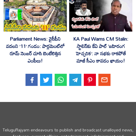
Parliament News: వైసీపీని
KA Paul Warns CM Stalin:
వదలని ’11’ గండం: పార్లమెంట్‌లో
స్టాలిన్‌కు కేఏ పాల్ ‘బహిరంగ
రూమ్ నెంబర్ చూసి బెంబేలెత్తిన
హెచ్చరిక’: నా సభకు రాకపోతే
ఎంపీలు!
మాజీ సీఎం కావడం ఖాయం!
TeluguRajyam endeavours to publish and broadcast unalloyed news,