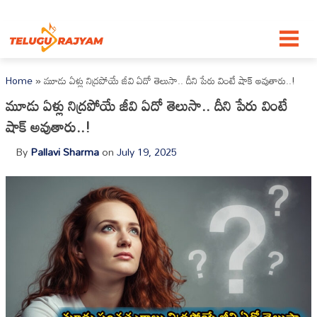
Skip to content
Home
»
మూడు ఏళ్లు నిద్రపోయే జీవి ఏదో తెలుసా.. దీని పేరు వింటే షాక్ అవుతారు..!
మూడు ఏళ్లు నిద్రపోయే జీవి ఏదో తెలుసా.. దీని పేరు వింటే
షాక్ అవుతారు..!
By
Pallavi Sharma
on
July 19, 2025