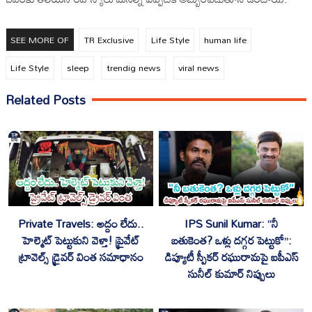
SEE MORE OF
TR Exclusive
Life Style
human life
Life Style
sleep
trendig news
viral news
Related Posts
Private Travels: అద్దం లేదు..
IPS Sunil Kumar: “నీ
హెల్మెట్ పెట్టుకుని వెళ్తా! ప్రైవేట్
బతుకెంత? ఒళ్లు దగ్గర పెట్టుకో”:
ట్రావెల్స్ డ్రైవర్ వింత సమాధానం
డిప్యూటీ స్పీకర్ రఘురామపై ఐపీఎస్
సునీల్ కుమార్ నిప్పులు