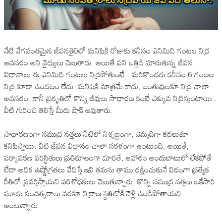
నేటి వేగవంతమైన జీవనశైలిలో మనిషికి రోజుకు కనీసం ఎనిమిది గంటల నిద్ర
అవసరం అని వైద్యులు చెబుతారు. అయితే పని ఒత్తిడి మారుతున్న జీవన
విధానాలు ఈ ఎనిమిది గంటలు నిద్రపోతుంటే.. మరికొందరు కనీసం 6 గంటల
నిద్ర కూడా ఉండటం లేదు. మనిషికి మాత్రమే కాదు, జంతువులకూ నిద్ర చాలా
అవసరం. కానీ ప్రకృతిలో కొన్ని జీవులు సాధారణ కంటే ఎక్కువ నిద్రిస్తుంటాయి..
వీటి గురించి తెలిస్తే మీరు షాక్ అవుతారు.
సాధారణంగా సముద్ర నత్తలు నీటిలో నిశ్శబ్దంగా, నెమ్మదిగా కదలుతూ
కనిపిస్తాయి. వీటి జీవన విధానం చాలా సరళంగా ఉంటుంది. అయితే,
పర్యావరణ పరిస్థితులు ప్రతికూలంగా మారితే, ఆహారం అందుబాటులో లేకపోతే
లేదా అధిక ఉష్ణోగ్రతలు వేధిస్తే ఇవి తమను తాము రక్షించుకునే విధంగా ప్రత్యేక
రీతిలో ప్రవర్తిస్తాయని పరిశోధకులు చెబుతున్నారు. కొన్ని సముద్ర నత్తలు ఒకేసారి
మూడు సంవత్సరాలు వరకూ నిద్రాణ స్థితిలోకి వెళ్లి ఉండిపోతాయని
అంటున్నారు.