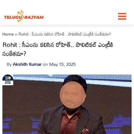
Skip to content
Home
»
Rohit : సీఎంను కలిసిన రోహిత్.. పొలిటికల్ ఎంట్రీకి సంకేతమా?
Rohit : సీఎంను కలిసిన రోహిత్.. పొలిటికల్ ఎంట్రీకి
సంకేతమా?
By
Akshith Kumar
on
May 15, 2025