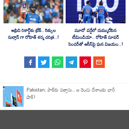
ఆఫ్రిది రికార్డ్‌కు బ్రేక్.. సిక్సుల
మూడో వన్డేలో దుమ్మురేపిన
సుల్తాన్ గా రోహిత్ శర్మ చరిత్ర..!
టీమిండియా.. రోహిత్ సూపర్
సెంచరీతో ఆసీస్‌పై ఘన విజయం..!
Pakistan: పాక్‌కు వత్తాసు.. ఆ రెండు దేశాలకు భారీ
షాక్!