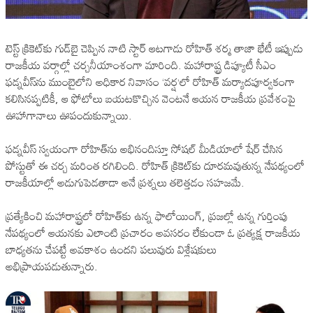
టెస్ట్ క్రికెట్‌కు గుడ్‌బై చెప్పిన నాటి స్టార్ ఆటగాడు రోహిత్ శర్మ తాజా భేటీ ఇప్పుడు
రాజకీయ వర్గాల్లో చర్చనీయాంశంగా మారింది. మహారాష్ట్ర డిప్యూటీ సీఎం
ఫడ్నవీస్‌ను ముంబైలోని అధికార నివాసం ‘వర్ష’లో రోహిత్ మర్యాదపూర్వకంగా
కలిసినప్పటికీ, ఆ ఫోటోలు బయటకొచ్చిన వెంటనే ఆయన రాజకీయ ప్రవేశంపై
ఊహాగానాలు ఊపందుకున్నాయి.
ఫడ్నవీస్ స్వయంగా రోహిత్‌ను అభినందిస్తూ సోషల్ మీడియాలో షేర్ చేసిన
పోస్టుతో ఈ చర్చ మరింత రగిలింది. రోహిత్ క్రికెట్‌కు దూరమవుతున్న నేపథ్యంలో
రాజకీయాల్లో అడుగుపెడతాడా అనే ప్రశ్నలు తలెత్తడం సహజమే.
ప్రత్యేకించి మహారాష్ట్రలో రోహిత్‌కు ఉన్న ఫాలోయింగ్, ప్రజల్లో ఉన్న గుర్తింపు
నేపథ్యంలో ఆయనకు ఎలాంటి ప్రచారం అవసరం లేకుండా ఓ ప్రత్యక్ష రాజకీయ
బాధ్యతను చేపట్టే అవకాశం ఉందని పలువురు విశ్లేషకులు
అభిప్రాయపడుతున్నారు.