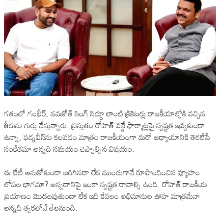
గతంలో గంభీర్, నవజోత్ సింగ్ సిద్ధూ లాంటి క్రికెటర్లు రాజకీయాల్లోకి వచ్చిన
తీరును గుర్తు చేస్తున్నారు. ప్రస్తుతం రోహిత్ వన్డే ఫార్మాట్లపై స్పష్టత ఇవ్వకుండా
ఉన్నా, ఫడ్నవీస్‌ను కలవడం మాత్రం రాజకీయంగా మరో అధ్యాయానికి తెరలేపే
సంకేతమా అన్నది సమయం చెప్పాల్సిన విషయం.
ఈ భేటీ అనుకోకుండా జరిగినదా లేక ముందుగానే రూపొందించిన వ్యూహం
లోపల భాగమా? అన్నదానిపై ఇంకా స్పష్టత రావాల్సి ఉంది. రోహిత్ రాజకీయ
ప్రయాణం మొదలవుతుందా లేక ఇది కేవలం అభిమానుల ఊహ మాత్రమేనా
అన్నది త్వరలోనే తేలనుంది.