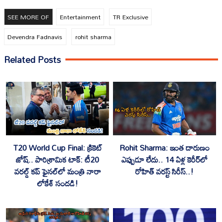
SEE MORE OF
Entertainment
TR Exclusive
Devendra Fadnavis
rohit sharma
Related Posts
T20 World Cup Final: క్రికెట్
Rohit Sharma: ఇంత దారుణం
జోష్.. పారిశ్రామిక టాక్: టీ20
ఎప్పుడూ లేదు.. 14 ఏళ్ల కెరీర్‌లో
వరల్డ్ కప్ ఫైనల్‌లో మంత్రి నారా
రోహిత్ వరస్ట్ సిరీస్..!
లోకేశ్ సందడి!