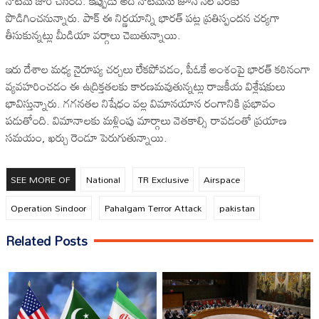
నోటమ్ జారీ చేసింది. ఇప్పుడు అదే నోటమ్‌ను జూన్ నెల వరకు
పొడిగించనున్నారు. పాక్ ఈ నిర్ణయాన్ని భారత్ పట్ల ప్రతిస్పందన చర్యగా
తీసుకున్నట్లు మీడియా వర్గాలు చెబుతున్నాయి.
ఇరు దేశాల మధ్య నైరూప్య చర్చలు లేకపోవడం, పీఓకే అంశంపై భారత్ కఠినంగా
వ్యవహరించడం ఈ ఉద్రిక్తతలకు కారణమవుతున్నట్లు రాజకీయ విశ్లేషకులు
భావిస్తున్నారు. గగనతల నిషేధం వల్ల విమానయాన రంగానికి ప్రభావం
పడుతోంది. విమానాలకు మళ్లింపు మార్గాలు వెతకాల్సి రావడంతో ప్రయాణ
సమయం, ఖర్చు రెండూ పెరుగుతున్నాయి.
SEE MORE OF
National
TR Exclusive
Airspace
Operation Sindoor
Pahalgam Terror Attack
pakistan
Related Posts