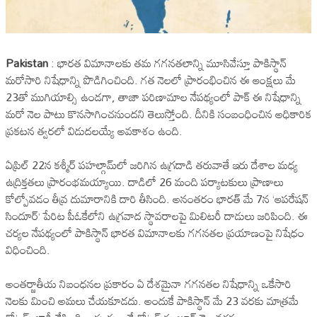
Pakistan
: భారత విమానాలకు తమ గగనతలాన్ని మూసివేస్తూ పాకిస్థాన్
మరోసారి నిషేధాన్ని పొడిగించింది. గత నెలలో ప్రారంభించిన ఈ ఆంక్షలు మే
23తో ముగియాల్సి ఉండగా, తాజా పరిణామాల నేపథ్యంలో పాక్ ఈ నిషేధాన్ని
మరో నెల పాటు కొనసాగించనుందని తెలుస్తోంది. దీనికి సంబంధించిన అధికారిక
ప్రకటన త్వరలో విడుదలయ్యే అవకాశం ఉంది.
ఏప్రిల్ 22న కశ్మీర్ పహల్గామ్‌లో జరిగిన ఉగ్రదాడి తరువాతే ఇరు దేశాల మధ్య
ఉద్రిక్తతలు ప్రారంభమయ్యాయి. దాడిలో 26 మంది పర్యాటకులు ప్రాణాలు
కోల్పోవడం తీవ్ర దుమారానికి దారి తీసింది. అనంతరం భారత్ మే 7న ‘ఆపరేషన్
సిందూర్’ పేరిట పీఓకేలోని ఉగ్రవాద స్థావరాలపై మిలిటరీ దాడులు జరిపింది. ఈ
చర్యల నేపథ్యంలో పాకిస్థాన్ భారత విమానాలకు గగనతల ప్రయాణంపై నిషేధం
విధించింది.
అంతర్జాతీయ నిబంధనల ప్రకారం ఏ దేశమైనా గగనతల నిషేధాన్ని ఒకేసారి
నెలకు మించి అమలు చేయకూడదు. అందుకే పాకిస్థాన్ మే 23 వరకు మాత్రమే