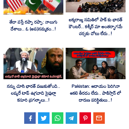
ఐక్యరాజ్య సమితిలో పాక్ కు భారత్
తేడా వస్తే రప్పా రప్పా: నాలుగు
కౌంటర్.. కశ్మీర్ మా అంతర్భాగమే
దేశాలు.. ఓ (అప)నమ్మకం..!
చర్చకు చోటు లేదు..!
నన్ను చూసి భారత్ వణుకుతోంది..
Pakistan: ఆదాయం పెరిగినా
లష్కరే టాప్ ఉగ్రవాది సైఫుల్లా
ఆకలి తీరడం లేదు.. పాకిస్తాన్ లో
కసూరి ప్రగల్భాలు..!
దారుణ పరిస్థితులు..!