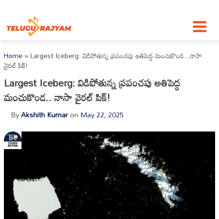
Skip to content
Home
»
Largest Iceberg: విడిపోతున్న ప్రపంచపు అతిపెద్ద మంచుకొండ.. నాసా
వైరల్ పిక్!
Largest Iceberg: విడిపోతున్న ప్రపంచపు అతిపెద్ద
మంచుకొండ.. నాసా వైరల్ పిక్!
By
Akshith Kumar
on
May 22, 2025