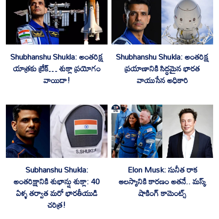
Shubhanshu Shukla: అంతరిక్ష
Shubhanshu Shukla: అంతరిక్ష
యాత్రకు బ్రేక్… శుక్లా ప్రయోగం
ప్రయాణానికి సిద్ధమైన భారత
వాయిదా!
వాయుసేన అధికారి
Subhanshu Shukla:
Elon Musk: సునీత రాక
అంతరిక్షానికి శుభాన్షు శుక్లా: 40
ఆలస్యానికి కారణం అతనే.. మస్క్
ఏళ్ళ తర్వాత మరో భారతీయుడి
షాకింగ్ కామెంట్స్
చరిత్ర!