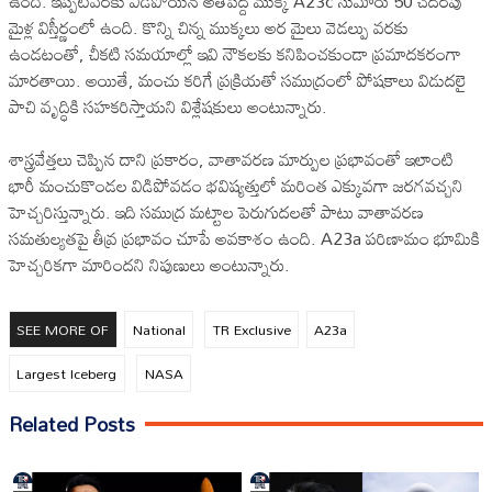
ఉంది. ఇప్పటివరకు విడిపోయిన అతిపెద్ద ముక్క A23c సుమారు 50 చదరపు
మైళ్ల విస్తీర్ణంలో ఉంది. కొన్ని చిన్న ముక్కలు అర మైలు వెడల్పు వరకు
ఉండటంతో, చీకటి సమయాల్లో ఇవి నౌకలకు కనిపించకుండా ప్రమాదకరంగా
మారతాయి. అయితే, మంచు కరిగే ప్రక్రియతో సముద్రంలో పోషకాలు విడుదలై
పాచి వృద్ధికి సహకరిస్తాయని విశ్లేషకులు అంటున్నారు.
శాస్త్రవేత్తలు చెప్పిన దాని ప్రకారం, వాతావరణ మార్పుల ప్రభావంతో ఇలాంటి
భారీ మంచుకొండల విడిపోవడం భవిష్యత్తులో మరింత ఎక్కువగా జరగవచ్చని
హెచ్చరిస్తున్నారు. ఇది సముద్ర మట్టాల పెరుగుదలతో పాటు వాతావరణ
సమతుల్యతపై తీవ్ర ప్రభావం చూపే అవకాశం ఉంది. A23a పరిణామం భూమికి
హెచ్చరికగా మారిందని నిపుణులు అంటున్నారు.
SEE MORE OF
National
TR Exclusive
A23a
Largest Iceberg
NASA
Related Posts