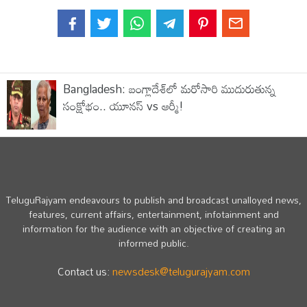
Bangladesh: బంగ్లాదేశ్‌లో మరోసారి ముదురుతున్న
సంక్షోభం.. యూనస్ vs ఆర్మీ!
TeluguRajyam endeavours to publish and broadcast unalloyed news,
features, current affairs, entertainment, infotainment and
information for the audience with an objective of creating an
informed public.
Contact us:
newsdesk@telugurajyam.com