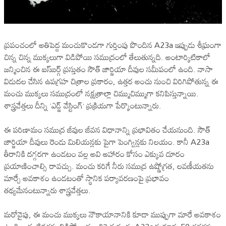
ప్రపంచంలో అతిపెద్ద మంచుకొండగా గుర్తింపు పొందిన A23a ఇప్పుడు శీఘ్రంగా
చిన్న చిన్న ముక్కలుగా విడిపోయి సముద్రంలో తేలుతున్నది. అంటార్కిటికాలో
జన్మించిన ఈ ఐస్‌బర్గ్ ప్రస్తుతం సౌత్ జార్జియా దీవుల సమీపంలో ఉంది. నాసా
విడుదల చేసిన ఉపగ్రహ చిత్రాల ప్రకారం, ఉత్తర అంచు నుంచి విరిగిపోతున్న ఈ
మంచు ముక్కలు సముద్రంలో నక్షత్రాల్లా చిమ్ముచిమ్ముగా కనిపిస్తున్నాయి.
శాస్త్రవేత్తలు దీన్ని ‘ఎడ్జ్ వేస్టింగ్’ ప్రక్రియగా పేర్కొంటున్నారు.
ఈ పరిణామం సముద్ర జీవుల జీవన విధానాన్ని ప్రభావితం చేయనుంది. సౌత్
జార్జియా దీవులు రెండు మిలియన్లకు పైగా పెంగ్విన్లకు నిలయం. కానీ A23a
తీరానికి దగ్గరగా ఉండటం వల్ల అవి ఆహారం కోసం ఎక్కువ దూరం
ప్రయాణించాల్సి రావచ్చు. మంచు కరిగే నీరు సముద్ర ఉష్ణోగ్రత, లవణీయతను
మార్చే అవకాశం ఉండటంతో స్థానిక పర్యావరణంపై ప్రభావం
తథ్యమేనంటున్నారు శాస్త్రవేత్తలు.
మరోవైపు, ఈ మంచు ముక్కలు నౌకాయానానికి కూడా ముప్పుగా మారే అవకాశం