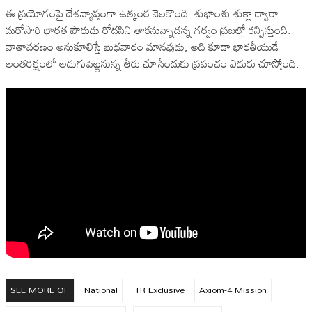
ఈ ప్రయోగంపై దేశవ్యాప్తంగా ఉత్కంఠ నెలకొంది. శుభాంశు శుక్లా ద్వారా
మరోసారి భారత పౌరుడు రోదసిని తాకనున్నాడన్న గర్వం ప్రజల్లో కన్పిస్తుంది.
వాతావరణం అనుకూలిస్తే బుధవారం మానవుడు, అది కూడా భారతీయుడే
అంతరిక్షంలో అడుగుపెట్టనున్న తీరు చూసేందుకు ప్రపంచం ఎదురు చూస్తోంది.
SEE MORE OF
National
TR Exclusive
Axiom-4 Mission