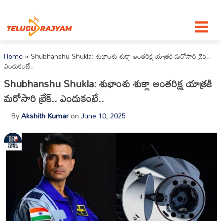
Skip to content
Home
»
Shubhanshu Shukla: శుభాంశు శుక్లా అంతరిక్ష యాత్రకి మరోసారి బ్రేక్..
ఎందుకంటే..
Shubhanshu Shukla: శుభాంశు శుక్లా అంతరిక్ష యాత్రకి
మరోసారి బ్రేక్.. ఎందుకంటే..
By
Akshith Kumar
on
June 10, 2025