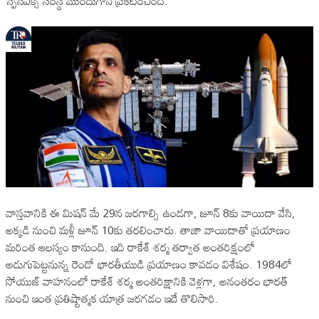
స్పేస్‌ఎక్స్ సంస్థ ముందుగానే ప్రకటించింది.
వాస్తవానికి ఈ మిషన్ మే 29న జరగాల్సి ఉండగా, జూన్ 8కు వాయిదా వేసి,
అక్కడి నుంచి మళ్లీ జూన్ 10కు తరలించారు. తాజా వాయిదాతో ప్రయాణం
మరింత ఆలస్యం కానుంది. ఇది రాకేశ్ శర్మ తర్వాత అంతరిక్షంలో
అడుగుపెట్టనున్న రెండో భారతీయుడి ప్రయాణం కావడం విశేషం. 1984లో
సోయుజ్ వాహనంలో రాకేశ్ శర్మ అంతరిక్షానికి వెళ్లగా, అనంతరం భారత్
నుంచి ఇంత ప్రతిష్టాత్మక యాత్ర జరగడం ఇదే తొలిసారి.