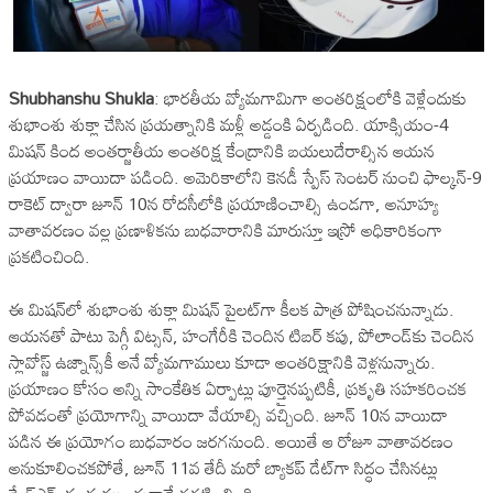
Shubhanshu Shukla
: భారతీయ వ్యోమగామిగా అంతరిక్షంలోకి వెళ్లేందుకు
శుభాంశు శుక్లా చేసిన ప్రయత్నానికి మళ్లీ అడ్డంకి ఏర్పడింది. యాక్సియం-4
మిషన్ కింద అంతర్జాతీయ అంతరిక్ష కేంద్రానికి బయలుదేరాల్సిన ఆయన
ప్రయాణం వాయిదా పడింది. అమెరికాలోని కెనడీ స్పేస్ సెంటర్‌ నుంచి ఫాల్కన్-9
రాకెట్ ద్వారా జూన్ 10న రోదసీలోకి ప్రయాణించాల్సి ఉండగా, అనూహ్య
వాతావరణం వల్ల ప్రణాళికను బుధవారానికి మారుస్తూ ఇస్రో అధికారికంగా
ప్రకటించింది.
ఈ మిషన్‌లో శుభాంశు శుక్లా మిషన్ పైలట్‌గా కీలక పాత్ర పోషించనున్నాడు.
ఆయనతో పాటు పెగ్గీ విట్సన్, హంగేరీకి చెందిన టిబర్ కపు, పోలాండ్‌కు చెందిన
స్లావోస్జ్ ఉజ్నాన్స్‌కీ అనే వ్యోమగాములు కూడా అంతరిక్షానికి వెళ్లనున్నారు.
ప్రయాణం కోసం అన్ని సాంకేతిక ఏర్పాట్లు పూర్తైనప్పటికీ, ప్రకృతి సహకరించక
పోవడంతో ప్రయోగాన్ని వాయిదా వేయాల్సి వచ్చింది. జూన్ 10న వాయిదా
పడిన ఈ ప్రయోగం బుధవారం జరగనుంది. అయితే ఆ రోజూ వాతావరణం
అనుకూలించకపోతే, జూన్ 11వ తేదీ మరో బ్యాకప్ డేట్‌గా సిద్ధం చేసినట్లు