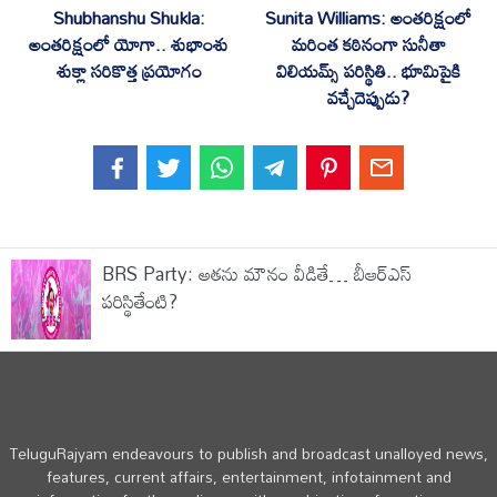
Shubhanshu Shukla:
Sunita Williams: అంతరిక్షంలో
అంతరిక్షంలో యోగా.. శుభాంశు
మరింత కఠినంగా సునీతా
శుక్లా సరికొత్త ప్రయోగం
విలియమ్స్ పరిస్థితి.. భూమిపైకి
వచ్చేదెప్పుడు?
BRS Party: అతను మౌనం వీడితే… బీఆర్ఎస్‌
పరిస్థితేంటి?
TeluguRajyam endeavours to publish and broadcast unalloyed news,
features, current affairs, entertainment, infotainment and