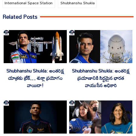
International Space Station
Shubhanshu Shukla
Related Posts
Shubhanshu Shukla: అంతరిక్ష
Shubhanshu Shukla: అంతరిక్ష
యాత్రకు బ్రేక్… శుక్లా ప్రయోగం
ప్రయాణానికి సిద్ధమైన భారత
వాయిదా!
వాయుసేన అధికారి