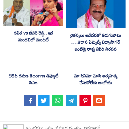
కవిత vs జీవన్ రెడ్డి.. ఇక
రైతన్నలు ఆవేదనతో తిరుగుబాటు
మండలిలో మంటలే
….తెరాస ఏమ్మెల్యే విద్యాసాగర్
ఇంటిపై రాళ్లు విసిరి నిరసన
టిడిపి రమణ తెలంగాణ డిప్యూటీ
మా సినిమా చూసి ఆత్మహత్య
సిఎం
చేసుకోలేదు బాబోయ్
కొండగట్టు బస్సు ప్రమాద మృతుల వివరాలివే