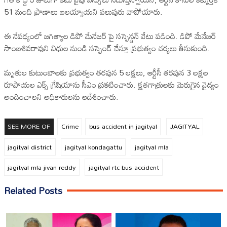
51 మంది ప్రాణాలు బలయ్యాయని పలువురు వాపోయారు.
ఈ నేపథ్యంలో జగిత్యాల డిపో మేనేజర్ పై సస్పెన్షన్ వేటు పడింది. డిపో మేనేజర్
సాంబశివరావుని విధుల నుండి సస్పెండ్ చేస్తూ ప్రభుత్వం చర్యలు తీసుకుంది.
మృతుల కుటుంబాలకు ప్రభుత్వం తరపున 5 లక్షలు, ఆర్టీసీ తరపున 3 లక్షల
రూపాయల ఎక్స్ గ్రేషియాను సీఎం ప్రకటించారు. క్షతగాత్రులకు మెరుగైన వైద్యం
అందించాలని అధికారులను ఆదేశించారు.
SEE MORE OF
Crime
bus accident in jagityal
JAGITYAL
jagityal district
jagityal kondagattu
jagityal mla
jagityal mla jivan reddy
jagityal rtc bus accident
Related Posts