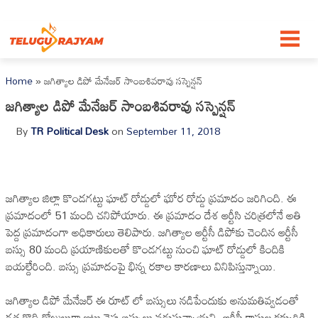
Skip to content
Home
»
జగిత్యాల డిపో మేనేజర్ సాంబశివరావు సస్పెన్షన్
జగిత్యాల డిపో మేనేజర్ సాంబశివరావు సస్పెన్షన్
By
TR Political Desk
on
September 11, 2018
జగిత్యాల జిల్లా కొండగట్టు ఘాట్ రోడ్డులో ఘోర రోడ్డు ప్రమాదం జరిగింది. ఈ
ప్రమాదంలో 51 మంది చనిపోయారు. ఈ ప్రమాదం దేశ ఆర్టీసి చరిత్రలోనే అతి
పెద్ద ప్రమాదంగా అధికారులు తెలిపారు. జగిత్యాల ఆర్టీసీ డిపోకు చెందిన ఆర్టీసీ
బస్సు 80 మంది ప్రయాణికులతో కొండగట్టు నుంచి ఘాట్ రోడ్డులో కిందికి
బయల్దేరింది. బస్సు ప్రమాదంపై భిన్న రకాల కారణాలు వినిపిస్తున్నాయి.
జగిత్యాల డిపో మేనేజర్ ఈ రూట్ లో బస్సులు నడిపేందుకు అనుమతివ్వడంతో
గత కొద్ది రోజులుగా ఇటు వైపు బస్సులు నడుస్తున్నాయని, ఆర్టీసీ కాసుల కక్కుర్తికి