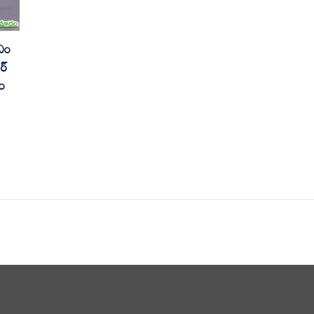
ఎం
ర్
ం