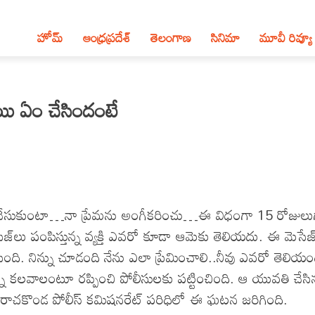
హోమ్
ఆంధ్ర‌ప్ర‌దేశ్‌
తెలంగాణ‌
సినిమా
మూవీ రివ్యూ
యి ఏం చేసిందంటే
చేసుకుంటా…నా ప్రేమను అంగీకరించు…ఈ విధంగా 15 రోజులు
జ్‌లు పంపిస్తున్న వ్యక్తి ఎవరో కూడా ఆమెకు తెలియదు. ఈ మెసేజ
ది. నిన్ను చూడంది నేను ఎలా ప్రేమించాలి..నీవు ఎవరో తెలియం
 నిన్ను కలవాలంటూ రప్పించి పోలీసులకు పట్టించింది. ఆ యువతి చేసి
రు. రాచకొండ పోలీస్ కమిషనరేట్ పరిధిలో ఈ ఘటన జరిగింది.