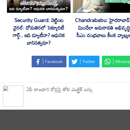
Security Guard: నెట్టింట
Chandrababu: హైదరాబాద్‌
వైరల్: దోమతెరలో సెక్యూరిటీ
మించేలా అమరావతి అభివృద్ధి
గార్డ్.. ఇది డ్యూటీనా? ఆధునిక
సీఎం చంద్రబాబు కీలక వ్యాఖ్య
బానిసత్వమా?
Facebook
Twitter
Whatsa
ఏపీ రాజధాని రోడ్లపై తోలి ఎలక్ట్రిక్ బస్సు