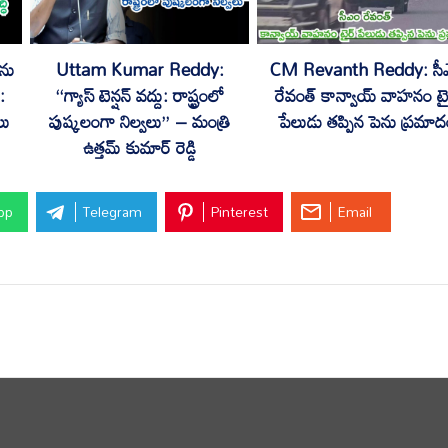
ను
Uttam Kumar Reddy:
CM Revanth Reddy: సీ
:
“గ్యాస్ టెన్షన్ వద్దు: రాష్ట్రంలో
రేవంత్ కాన్వాయ్‌ వాహనం టై
లు
పుష్కలంగా నిల్వలు” – మంత్రి
పేలుడు తప్పిన పెను ప్రమాద
ఉత్తమ్ కుమార్ రెడ్డి
pp
Telegram
Pinterest
Email