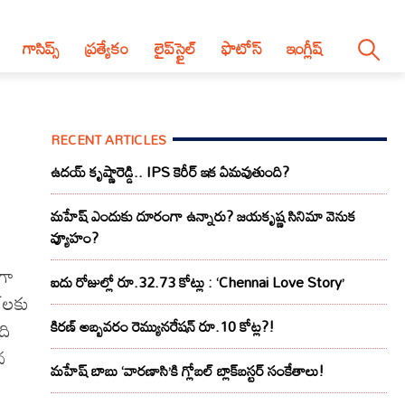
గాసిప్స్
ప్రత్యేకం
లైప్‌స్టైల్‌
ఫొటోస్
ఇంగ్లీష్
RECENT ARTICLES
ఉదయ్ కృష్ణారెడ్డి.. IPS కెరీర్ ఇక ఏమవుతుంది?
మహేష్ ఎందుకు దూరంగా ఉన్నారు? జయకృష్ణ సినిమా వెనుక
వ్యూహం?
గా
ఐదు రోజుల్లో రూ.32.73 కోట్లు : ‘Chennai Love Story’
్‌లకు
ది
కిరణ్ అబ్బవరం రెమ్యునరేషన్ రూ.10 కోట్ల?!
న
మహేష్ బాబు ‘వారణాసి’కి గ్లోబల్ బ్లాక్‌బస్టర్ సంకేతాలు!