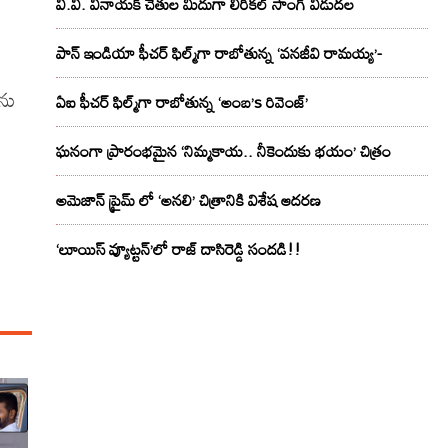
వి.వి. వినాయక్ చేతుల మీదుగా లిరికల్ సాంగ్ విడుదల
పాన్ ఇండియా ఫీచర్ ఫిల్మ్‌గా రాబోతున్న ‘వనజీవి రామయ్య’-
ను
ఏఐ ఫీచర్ ఫిల్మ్‌గా రాబోతున్న ‘అంబ’s రివెంజ్’
ఘనంగా ప్రారంభమైన ‘నిమ్మకాయ.. నీకెందుకు భయం’ చిత్రం
అమెజాన్ ప్రైమ్ లో ‘అనలి’ చిత్రానికి విశేష ఆదరణ
‘లూయిస్ వ్యూట్టన్’లో రాజ్ దాసిరెడ్డి సందడి!!