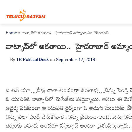
Skip to content
Home
»
వాట్సాప్‌లో ఆకతాయి.. హైదరాబాద్ అమ్మాయి ఏం చేసిందంటే
వాట్సాప్‌లో ఆకతాయి.. హైదరాబాద్ అమ్మా
By
TR Political Desk
on
September 17, 2018
ఐ లవ్ యూ…నీవు చాలా అందంగా ఉంటావు…నిన్ను పెండ్లి 
ఓ యువతికి వాట్సాప్‌లో మెసేజ్‌లు వస్తున్నాయి. అసలు ఈ మెసే
అధైర్య పడకుండా ఆ యువతి ధైర్యంగా ఓ అడుగు ముందుకు వేసిం
నిన్ను ఎలా పెండ్లి చేసుకోవాలి..నిన్ను ప్రేమించాలంటే..నేను
ధైర్యంకు ఇప్పుడు అందరూ హ్యాట్సాప్ అంటూ ప్రశంసిస్తున్నా