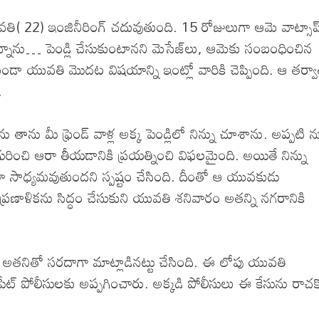
వతి( 22) ఇంజినీరింగ్ చదువుతుంది. 15 రోజులుగా ఆమె వాట్సాప్
్తున్నాను… పెండ్లి చేసుకుంటానని మెసేజ్‌లు, ఆమెకు సంబంధించిన
ుండా యువతి మొదట విషయాన్ని ఇంట్లో వారికి చెప్పింది. ఆ తర్వ
.
 తాను మీ ఫ్రెండ్ వాళ్ల అక్క పెండ్లిలో నిన్ను చూశాను. అప్పటి న
గురించి ఆరా తీయడానికి ప్రయత్నించి విఫలమైంది. అయితే నిన్ను
లా సాధ్యమవుతుందని స్పష్టం చేసింది. దీంతో ఆ యువకుడు
్రణాళికను సిద్ధం చేసుకుని యువతి శనివారం అతన్ని నగరానికి
పు అతనితో సరదాగా మాట్లాడినట్టు చేసింది. ఈ లోపు యువతి
్ పేట్ పోలీసులకు అప్పగించారు. అక్కడి పోలీసులు ఈ కేసును రాచ