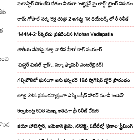
మెగాస్టార్ చిరంజీవి చేతుల మీదుగా ‘అబ్జెక్ష‌న్ మై లార్డ్‌’ ట్రైల‌ర్ విడుద‌ల
‌కు
రామ్ గోపాల్ వర్మ ‘రక్త చరిత్ర 2 ఆగష్టు 1న థియేటర్స్ లో రీ రిలీజ్
ాత
‘M4M-2’ సీక్వెల్‌ను ప్రకటించిన Mohan Vadlapatla
జాతీయ వేదికపై సత్తా చాటిన హీరో రాగ్ మయూర్‌
ుంచి
‘మిస్టర్ మిడిల్ క్లాస్’.. పక్కా ఫ్యామిలీ ఎంటర్‌టైనర్!
గచ్చిబౌలిలో ఘనంగా అను ఫర్నిచర్ 19వ ఫ్లాగ్‌షిప్ స్టోర్ ప్రారంభం
జూలై 24న ప్రపంచవ్యాప్తంగా ఎస్కే బషీద్‌ హారర్ మూవీ ‘అమెన్’
కల్వకుంట్ల కవిత ముఖ్య అతిథిగా ప్రీ రిలీజ్ వేడుక
కొండ
జియో హాట్‌స్టార్, అమెజాన్ ప్రైమ్, సన్‌నెక్ట్స్ ఓటీటీల్లో ‘త్రికాల’ స్ట్రీమింగ్