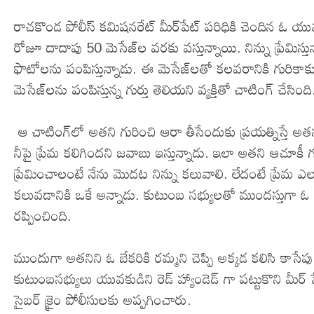
రాచకొండ పోలీస్ కమిషనరేట్ మీర్‌పేట్ పరిధికి చెందిన ఓ యు
రోజూ దాదాపు 50 మెసేజ్‌ల వరకు వస్తున్నాయి. నిన్ను ప్రేమిస
ఫొటోలను పంపిస్తున్నాడు. ఈ మెసేజ్‌లతో కలవరానికి గురికాక
మెసేజ్‌లను పంపిస్తున్న గుర్తు తెలియని వ్యక్తితో చాటింగ్ చేసింది
ఆ చాటింగ్‌లో అతని గురించి ఆరా తీసేందుకు ప్రయత్నిస్తే అతను
నీపై ప్రేమ కలిగిందని జవాబు ఇస్తున్నాడు. ఇలా అతని ఆచూకీ 
ప్రేమించాలంటే నేను మొదట నిన్ను కలువాలి. లేదంటే ప్రేమ ఎ
కలువడానికి ఒకే అన్నాడు. కుటుంబ సభ్యులతో ముందస్తుగా ఓ ప
రప్పించింది.
ముందుగా అతనిని ఓ బేకరికి రమ్మని చెప్పి అక్కడ కలిసి కాసే
కుటుంబసభ్యులు యువకుడిని రెడ్ హ్యాండెడ్ గా పట్టుకొని మీర
సైబర్ క్రైం పోలీసులకు అప్పగించారు.