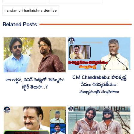
nandamuri harikrishna demise
Related Posts
CM Chandrababu: హరికృష్ణ
నాగార్జున, పవన్ మధ్యలో ‘తమ్ముడు’
సేవలు చిరస్మరణీయం:
స్టోరీ తెలుసా..?
ముఖ్యమంత్రి చంద్రబాబు