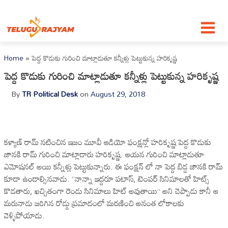
Skip to content
Home
»
పెద్ద కొడుకు గురించి మాట్లాడుతూ కన్నీళ్లు పెట్టుకున్న హరికృష్ణ
పెద్ద కొడుకు గురించి మాట్లాడుతూ కన్నీళ్లు పెట్టుకున్న హరికృష్ణ
By
TR Political Desk
on
August 29, 2018
కళ్యాణ్ రామ్ నటించిన ఇజం మూవీ ఆడియో ఫంక్షన్లో హరికృష్ణ పెద్ద కొడుకు
జానకి రామ్ గురించి మాట్లాడారు హరికృష్ణ. ఆయన గురించి మాట్లాడుతూ
ఎమోషనల్ అయి కన్నీళ్లు పెట్టుకున్నారు. ఈ ఫంక్షన్ లో నా పెద్ద బిడ్డ జానకి రామ్
కూడా ఉండాల్సినవాడు. “నాన్నా ఇద్దరూ పటాస్, టెంపర్ సినిమాలతో హిట్స్
కొడతారు, ఖచ్చితంగా రెండు సినిమాలు హిట్ అవుతాయి” అని చెప్పాడు కానీ ఆ
మరునాడు జరిగిన రోడ్డు ప్రమాదంలో మరణించి అనంత లోకాలకు
వెళ్ళిపోయాడు.