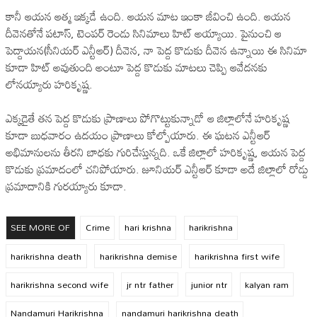
కానీ ఆయన ఆత్మ ఇక్కడే ఉంది. ఆయన మాట ఇంకా జీవించి ఉంది. ఆయన
దీవెనతోనే పటాస్, టెంపర్ రెండు సినిమాలు హిట్ అయ్యాయి. పైనుంచి ఆ
పెద్దాయన(సీనియర్ ఎన్టీఆర్) దీవెన, నా పెద్ద కొడుకు దీవెన ఉన్నాయి ఈ సినిమా
కూడా హిట్ అవుతుంది అంటూ పెద్ద కొడుకు మాటలు చెప్పి ఆవేదనకు
లోనయ్యారు హరికృష్ణ.
ఎక్కడైతే తన పెద్ద కొడుకు ప్రాణాలు పోగొట్టుకున్నాడో ఆ జిల్లాలోనే హరికృష్ణ
కూడా బుధవారం ఉదయం ప్రాణాలు కోల్పోయారు. ఈ ఘటన ఎన్టీఆర్
అభిమానులను తీరని బాధకు గురిచేస్తున్నది. ఒకే జిల్లాలో హరికృష్ణ, ఆయన పెద్ద
కొడుకు ప్రమాదంలో చనిపోయారు. జూనియర్ ఎన్టీఆర్ కూడా అదే జిల్లాలో రోడ్డు
ప్రమాదానికి గురయ్యారు కూడా.
SEE MORE OF
Crime
hari krishna
harikrishna
harikrishna death
harikrishna demise
harikrishna first wife
harikrishna second wife
jr ntr father
junior ntr
kalyan ram
Nandamuri Harikrishna
nandamuri harikrishna death