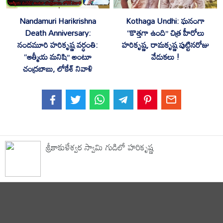
Nandamuri Harikrishna
Kothaga Undhi: ఘనంగా
Death Anniversary:
“కొత్తగా ఉంది” చిత్ర హీరోలు
నందమూరి హరికృష్ణ వర్ధంతి:
హరికృష్ణ, రామకృష్ణ పుట్టినరోజు
“ఆత్మీయ మనిషి” అంటూ
వేడుకలు !
చంద్రబాబు, లోకేశ్ నివాళి
శ్రీకాకుళేశ్వర స్వామి గుడిలో హరికృష్ణ