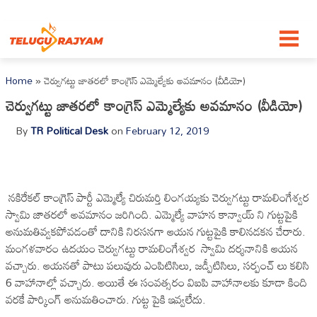
Skip to content
Home
»
చెర్వుగట్టు జాతరలో కాంగ్రెస్ ఎమ్మెల్యేకు అవమానం (వీడియో)
చెర్వుగట్టు జాతరలో కాంగ్రెస్ ఎమ్మెల్యేకు అవమానం (వీడియో)
By
TR Political Desk
on
February 12, 2019
నకిరేకల్ కాంగ్రెస్ పార్టీ ఎమ్మెల్యే చిరుమర్తి లింగయ్యకు చెర్వుగట్టు రామలింగేశ్వర
స్వామి జాతరలో అవమానం జరిగింది. ఎమ్మెల్యే వాహన కాన్వాయ్ ని గుట్టపైకి
అనుమతివ్వకపోవడంతో దానికి నిరసనగా ఆయన గుట్టపైకి కాలినడకన చేరారు.
మంగళవారం ఉదయం చెర్వుగట్టు రామలింగేశ్వర స్వామి దర్శనానికి ఆయన
వచ్చారు. ఆయనతో పాటు పలువురు ఎంపిటిసిలు, జడ్పీటిసిలు, సర్పంచ్ లు కలిసి
6 వాహానాల్లో వచ్చారు. అయితే ఈ సంవత్సరం విఐపి వాహానాలకు కూడా కింది
వరకే పార్కింగ్ అనుమతించారు. గుట్ట పైకి ఇవ్వలేదు.