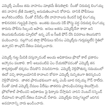
ఎమ్మెల్యే ఎంపీలు తమ వాహనం మాత్రమే తీసుకెళ్లాలి. దీంతో చిరుమర్తి లింగయ్య
తన వాహన శ్రేణి మొత్తాన్ని అనుమతించాలని కోరాడు. దానికి పోలీసులు
అంగీకరించలేదు. దీంతో చేసేదేం లేక వాహనాలను కిందనే పెట్టి లింగయ్య
కాలినడకన గుట్టపైకి వెళ్లారు. అంతకు ముందు చెక్ పోస్టు వద్ద చిరుమర్తి లింగయ్య
కారును పోలీసు సిబ్బంది ఆపారు. అసలు అతను ఎమ్మెల్యేనేనా కాదా అని
తెలుసుకునేందుకు డ్యూటిలో ఉన్న ఎస్ ఐ సీఐకి ఫోన్ చేసి వివరాలు తెలుసుకొని
పంపించాడు. నల్లగొండ జిల్లా పోలీసులు కనీసం ఎమ్మెల్యేను గుర్తుపట్టలేని స్థితిలో
ఉన్నారని కాంగ్రెస్ నేతలు విమర్శించారు.
ఎమ్మెల్యే గుట్ట మీదికి వస్తున్నాడంటే ఆలయ అధికారులు ప్రొటో కాల్ ప్రకారం
ఆహ్వానం పలకాలి. కానీ అటువంటివి ఏం చేయకపోవడంతో ఎమ్మెల్యే తన
కార్యకర్తలతో దర్శనం చేసుకొని వెనుదిరిగారు. ఎమ్మెల్యే వెళ్లిపోతున్న సమయంలో
ఈవో వచ్చి కార్యాలయానికి రావాలని కోరగా ఎమ్మెల్యే సున్నితంగా తిరస్కరించి
వెళ్లిపోయారు. జాతర ప్రారంభకులుగా ఉన్న ఎంపీ బూర నర్సయ్య గౌడ్ రాలేదు.
దీంతో మాజీ ఎమ్మెల్యే వేముల వీరేషం జాతరను ప్రారంభించినట్టు తెలుస్తోంది.
ప్రోటోకాల్ పాటించని అధికారుల పై ఫిర్యాదు చేస్తామని వారిని వెంటనే సస్పెండ్
చేయాలని కాంగ్రెస్ నేతలు డిమాండ్ చేశారు. ఎమ్మెల్యేకు చెర్వుగట్టులో జరిగిన
అవమానాన్ని వారు ఖండించారు.