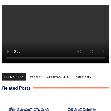
SEE MORE OF
Podcast
CHERVUGATTU
narketpally
Related Posts
రోడ్డు ప్రమాదంలో ఎస్సై మృతి
నేటి నుంచి చెర్వుగట్టు