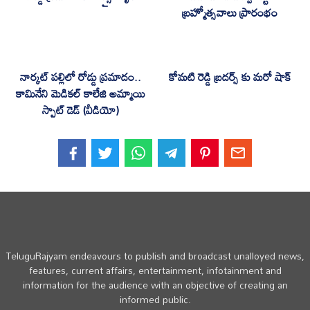
బ్రహ్మోత్సవాలు ప్రారంభం
నార్కట్ పల్లిలో రోడ్డు ప్రమాదం..
కోమటి రెడ్డి బ్రదర్స్ కు మరో షాక్
కామినేని మెడికల్ కాలేజి అమ్మాయి
స్పాట్ డెడ్ (వీడియో)
TeluguRajyam endeavours to publish and broadcast unalloyed news,
features, current affairs, entertainment, infotainment and
information for the audience with an objective of creating an
informed public.