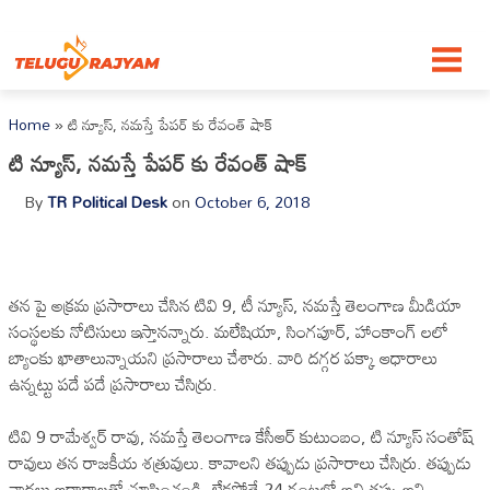
Skip to content
Home
»
టి న్యూస్, నమస్తే పేపర్ కు రేవంత్ షాక్
టి న్యూస్, నమస్తే పేపర్ కు రేవంత్ షాక్
By
TR Political Desk
on
October 6, 2018
తన పై అక్రమ ప్రసారాలు చేసిన టివి 9, టీ న్యూస్, నమస్తే తెలంగాణ మీడియా
సంస్థలకు నోటిసులు ఇస్తానన్నారు. మలేషియా, సింగపూర్, హాంకాంగ్ లలో
బ్యాంకు ఖాతాలున్నాయని ప్రసారాలు చేశారు. వారి దగ్గర పక్కా ఆధారాలు
ఉన్నట్టు పదే పదే ప్రసారాలు చేసిర్రు.
టివి 9 రామేశ్వర్ రావు, నమస్తే తెలంగాణ కేసీఆర్ కుటుంబం, టి న్యూస్ సంతోష్
రావులు తన రాజకీయ శత్రువులు. కావాలని తప్పుడు ప్రసారాలు చేసిర్రు. తప్పుడు
వార్తలు ఆధారాలతో చూపించండి. లేకపోతే 24 గంటల్లో అవి తప్పు అని