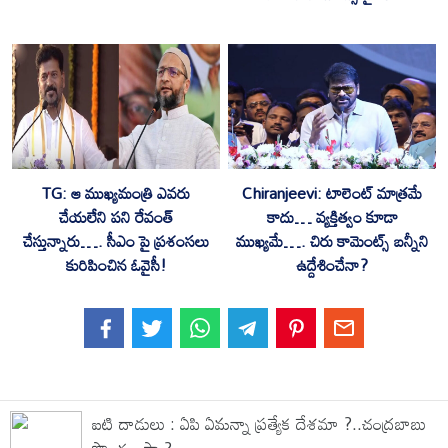
TG: ఆ ముఖ్యమంత్రి ఎవరు
Chiranjeevi: టాలెంట్ మాత్రమే
చేయలేని పని రేవంత్
కాదు… వ్యక్తిత్వం కూడా
చేస్తున్నారు…. సీఎం పై ప్రశంసలు
ముఖ్యమే…. చిరు కామెంట్స్ బన్నీని
కురిపించిన ఓవైసీ!
ఉద్దేశించేనా?
ఐటి దాడులు : ఏపి ఏమన్నా ప్రత్యేక దేశమా ?..చంద్రబాబు