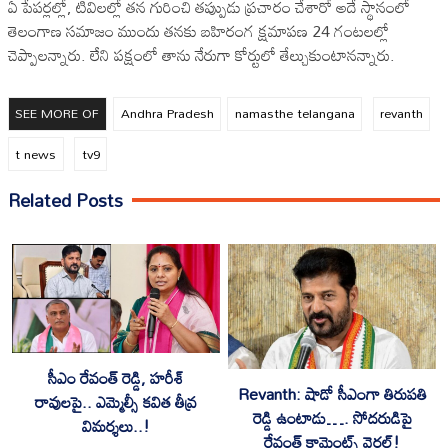
ఏ పేపర్లల్లో, టివిలల్లో తన గురించి తప్పుుడు ప్రచారం చేశారో అదే స్థానంలో
తెలంగాణ సమాజం ముందు తనకు బహిరంగ క్షమాపణ 24 గంటలల్లో
చెప్పాలన్నారు. లేని పక్షంలో తాను నేరుగా కోర్టులో తేల్చుకుంటానన్నారు.
SEE MORE OF
Andhra Pradesh
namasthe telangana
revanth
t news
tv9
Related Posts
సీఎం రేవంత్ రెడ్డి, హరీశ్
Revanth: షాడో సీఎంగా తిరుపతి
రావులపై.. ఎమ్మెల్సీ కవిత తీవ్ర
రెడ్డి ఉంటాడు…. సోదరుడిపై
విమర్శలు..!
రేవంత్ కామెంట్స్ వైరల్!