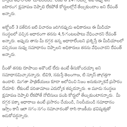
బహిరంగ క్షమాపణ చెప్పాలి లేకపోతే కోర్టులల్లోనే తేల్చుకుందాం అని రేవంత్
అన్నారు.
అక్టోబర్ 3 వతేదిన ఐటి విచారణ జరిగినప్పుడు అధికారులు ఈ మీడియా
సంస్థలలో వచ్చిన ఆధారంగా తనను 4,5 గంటలపాటు వేధించారని రేవంత్
అన్నారు. అప్పుడు తాను మీ దగ్గర ఉన్న ఆధారాలేంటని ప్రశ్నిస్తే ఈ మీడియాలలో
వచ్చినయి నువ్వు సమాధానం చెప్పాలని అధికారులు తనను వేధించారని రేవంత్
అన్నారు.
దీంతో తనకు రూపాయి అకౌంట్ లేదు ఉంటే తీసుకోండయ్యా అని
సమాధానమిచ్చానన్నారు. టివి9, నమస్తే తెలంగాణ, టి న్యూస్ జాగ్రత్తగా
ఉండాలి. మిగతా పాత్రికేయులు కూడా ఆలోచించి నిజం అనుకున్నాకనే ప్రసారం
చేయాలి. లేకుంటే పరిణామాలు ఎదుర్కోక తప్పదన్నారు. ఆ మూడు సంస్థలు
క్షమాపణ చెప్పాలి లేకపోతే నోటిసులు పంపి కోర్టులో తేల్చుకుంటానన్నారు. మీ
దగ్గర పక్కా ఆధారాలు ఉంటే ప్రసారం చేయండి, నిలదీయండి సమాధానం
ఇస్తాం కానీ ఇలా సగం సగం సమాచారంతో రాసి రాజకీయ భవిష్యత్తుతో
ఆడుకోవద్దన్నారు.