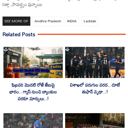
సత్తా ,సామర్ధ్యం వున్నాయి
SEE MORE OF
Andhra Pradesh
INDIA
Laddak
Related Posts
ఫిబ్రవరి మొదటి రోజే జేబుపై
విశాఖలో పరుగుల వరద.. దూబే
భారం.. గ్యాస్‌ నుంచి బ్యాంకుల
తుఫాన్ వృథా..!
వరకూ మార్పులు..!