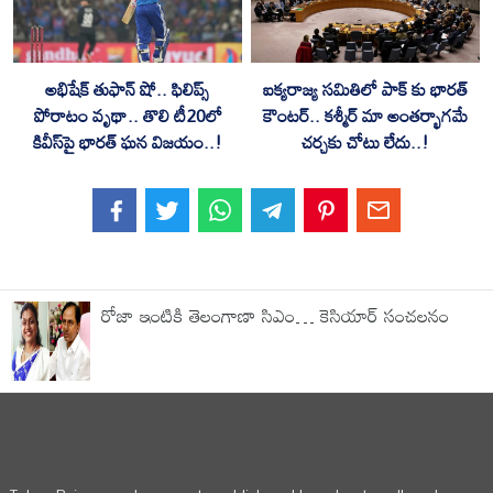
అభిషేక్ తుఫాన్ షో.. ఫిలిప్స్
ఐక్యరాజ్య సమితిలో పాక్ కు భారత్
పోరాటం వృథా.. తొలి టీ20లో
కౌంటర్.. కశ్మీర్ మా అంతర్భాగమే
కివీస్‌పై భారత్ ఘన విజయం..!
చర్చకు చోటు లేదు..!
రోజా ఇంటికి తెలంగాణా సిఎం… కెసియార్ సంచలనం