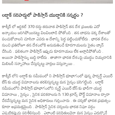
లడ్డాక్ సరిహద్దులో పాకిస్తాన్ యుద్దానికి సన్నద్ధం ?
కాశ్మీర్ లో ఆర్టికల్ 370 రద్దు తరువాత పాకిస్తాన్ తన దేశ ప్రజలకు ఎదో
అన్యాయం జరిగిపోయినట్టు విలవిలలాడి పోతోంది . తన బాధను పక్క దేశాలతో
పంచుకోవాలని చూసినా ఎవరు ఆ దేశాన్ని పెద్ద పట్టించుకోలేదు . భారత దేశం
నుంచి ప్రతిరోజూ తన దేశంలోకి అనుమతించే కూరగాయలను సైతం బ్యాన్
చేసింది . ఫలితంగా పాకిస్తాన్ ఇప్పుడు కూరగాయలు లేక అల్లాడిపోతోంది .
అయినా పాకిస్థాన్కు బుద్ది రాలేదు . తాజాగా భారత దేశంపై యుద్ధం చెయ్యడానికి
మిలిటరీ సన్నాహాలు చేస్తున్నట్టు వార్తలు వస్తున్నాయి .
కాశ్మీర్ లోని లడ్డాక్ కు సమీపంలో ని పాకిస్తాన్ భూభాగంలో వున్న ఫార్వర్డ్ ఎయిర్
బేస్ కు యుద్ధ విమానాలను తరలిస్తున్నట్టు మన సైన్యం పసిగట్టింది . లడ్డాక్
సమీపంలోని పాకిస్తాన్ భూభాగంలోని స్కర్ట్ ఎయిర్ బేస్ కు భారీగా యుద్ధ
విమానాలు , సైన్యం , సైనిక పరికరాలను సి 130 ట్రాన్స్ పోర్ట్ విమానాల ద్వారా
చేరవేస్తున్నట్టు మన సైనిక అధికారులు గుర్తించారు . ఈ చర్యతో భారత ప్రభుత్వం
కూడా అప్రమత్తమైంది . పాకిస్తాన్ సైనిక చర్యలను భారత నిఘా వర్గం
ఎప్పటికప్పుడు పరిశీలిస్తుంది . ఎలాంటి పరిస్థితులనైనా మన సైన్యం ఎదుర్కొనే