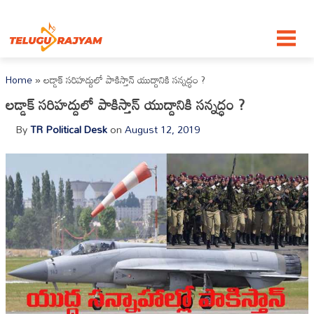
Skip to content
Home
»
లడ్డాక్ సరిహద్దులో పాకిస్తాన్ యుద్దానికి సన్నద్ధం ?
లడ్డాక్ సరిహద్దులో పాకిస్తాన్ యుద్దానికి సన్నద్ధం ?
By
TR Political Desk
on
August 12, 2019