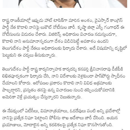
రాష్ట్ర రాజకీయాల్లో ఇప్పుడు హాట్ టాపిక్‌గా మారిన అంశం, వైఎస్సార్ కాంగ్రెస్
పార్టీ నేత కొడాలి నానిపై లుకౌట్ నోటీసుల జారీ. కృష్ణా జిల్లా ఎస్పీ గంగాధర్ ఈ
నోటీసులను విడుదల చేశారు. విజిలెన్స్ అధికారుల విచారణ నడుస్తుండగా,
కొడాలి నాని అనుమానాస్పదంగా దేశం విడిచిపెట్టే అవకాశం ఉందని
తెలుగుదేశం పార్టీ నేతలు అధికారులకు ఫిర్యాదు చేశారు. అదే విషయాన్ని దృష్టిలో
పెట్టుకుని ఈ చర్యలు తీసుకున్నారు.
తెలుగుదేశం పార్టీ రాష్ట్ర కార్యనిర్వాహక కార్యదర్శి కనపర్తి శ్రీనివాసరావు డీజీపీకి
లిఖితపూర్వకంగా ఫిర్యాదు చేసి, నాని విదేశాలకు వెళ్లకుండా పాస్‌పోర్టు స్వాధీనం
చేయాలని కోరారు. ఆరోపణల ప్రకారం కొడాలి నాని వివిధ అక్రమాలకు
పాల్పడ్డారని, ప్రస్తుతం తనపై ఉన్న విచారణల నుంచి తప్పించుకోవడానికి
అమెరికా వెళ్లే ప్రయత్నం చేస్తున్నారని చెబుతున్నారు.
ఈ నేపథ్యంలో ఏటీసీలు, విమానాశ్రయాలు, ఓడరేవులు వంటి అన్ని ప్రదేశాల్లో
నానిపై ప్రత్యేక నిఘా పెట్టాలని పోలీసు శాఖ ఆదేశాలు జారీ చేసింది. ఆయన
ప్రయాణాలు, మోదాలైన అన్ని కదలికలపై ప్రత్యేక నిఘా కొనసాగుతోంది.