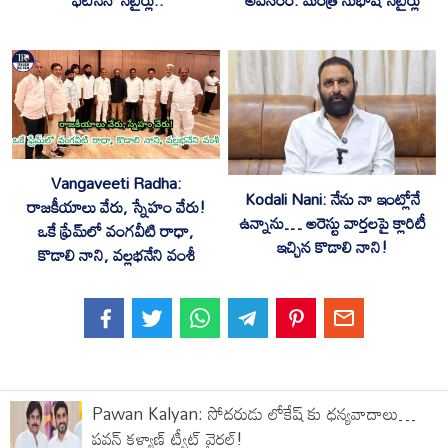
Vangaveeti Radha:
Kodali Nani: నేను నా ఇంట్లోనే
రాజకీయాలు వేరు, స్నేహం వేరు!
ఉన్నాను… అరెస్టు వార్తలపై క్లారిటీ
ఒకే ఫ్రేమ్‌లో వంగవీటి రాధా,
ఇచ్చిన కొడాలి నాని!
కొడాలి నాని, వల్లభనేని వంశీ
Pawan Kalyan: సోదరుడు లోకేష్ కు ధన్యవాదాలు…
పవన్ కళ్యాణ్ ట్వీట్ వైరల్!