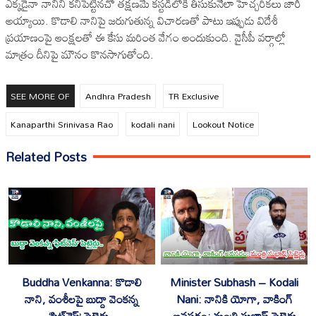
ఎక్కడైనా నానిని కనిపెట్టినచో తక్షణమే కస్టడీలోకి తీసుకునేలా హెచ్చరికలు జారీ
అయ్యాయి. కొడాలి నానిపై జరుగుతున్న విచారణతో పాటు ఇప్పుడు విదేశీ
ప్రయాణంపై ఆంక్షలతో ఈ కేసు మరింత వేగం అందుకుంది. వైసీపీ వర్గాల్లో
మాత్రం దీనిపై మౌనం కొనసాగుతోంది.
SEE MORE OF
Andhra Pradesh
TR Exclusive
Kanaparthi Srinivasa Rao
kodali nani
Lookout Notice
Related Posts
Buddha Venkanna: కొడాలి
Minister Subhash – Kodali
నాని, వంశీలపై బుద్దా వెంకన్న
Nani: నానికి యోగా, వాకింగ్
‘ఫిట్‌నెస్’ సెటైర్లు..
అవసరం: మంత్రి సుభాష్ సెటైర్లు