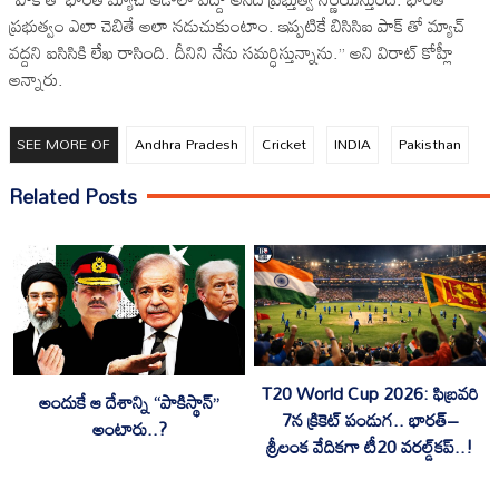
ప్రభుత్వం ఎలా చెబితే అలా నడుచుకుంటాం. ఇప్పటికే బిసిసిఐ పాక్ తో మ్యాచ్
వద్దని ఐసిసికి లేఖ రాసింది. దీనిని నేను సమర్ధిస్తున్నాను.” అని విరాట్ కోహ్లీ
అన్నారు.
SEE MORE OF
Andhra Pradesh
Cricket
INDIA
Pakisthan
Related Posts
T20 World Cup 2026: ఫిబ్రవరి
అందుకే ఆ దేశాన్ని “పాకిస్థాన్”
7న క్రికెట్ పండుగ.. భారత్–
అంటారు..?
శ్రీలంక వేదికగా టీ20 వరల్డ్‌కప్..!