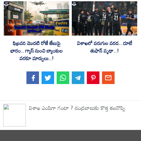
ఫిబ్రవరి మొదటి రోజే జేబుపై
విశాఖలో పరుగుల వరద.. దూబే
భారం.. గ్యాస్‌ నుంచి బ్యాంకుల
తుఫాన్ వృథా..!
వరకూ మార్పులు..!
విశాఖ ఎంపిగా గంటా ? చంద్రబాబుకు కొత్త తలనొప్పి