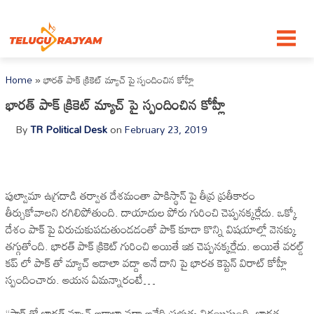
Skip to content
Home
»
భారత్ పాక్ క్రికెట్ మ్యాచ్ పై స్పందించిన కోహ్లీ
భారత్ పాక్ క్రికెట్ మ్యాచ్ పై స్పందించిన కోహ్లీ
By
TR Political Desk
on
February 23, 2019
పుల్వామా ఉగ్రదాడి తర్వాత దేశమంతా పాకిస్థాన్ పై తీవ్ర ప్రతీకారం
తీర్చుకోవాలని రగిలిపోతుంది. దాయాదుల పోరు గురించి చెప్పనక్కర్లేదు. ఒక్కో
దేశం పాక్ పై విరుచుకుపడుతుండడంతో పాక్ కూడా కొన్ని విషయాల్లో వెనక్కు
తగ్గుతోంది. భారత్ పాక్ క్రికెట్ గురించి అయితే ఇక చెప్పనక్కర్లేదు. అయితే వరల్డ్
కప్ లో పాక్ తో మ్యాచ్ ఆడాలా వద్దా అనే దాని పై భారత కెప్టెన్ విరాట్ కోహ్లీ
స్పందించారు. ఆయన ఏమన్నారంటే…
“పాక్ తో భారత్ మ్యాచ్ ఆడాలా వద్దా అనేది ప్రభ్తుత్వ నిర్ణయిస్తుంది. భారత