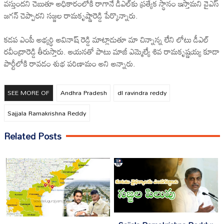
వస్తుందని చెబుతూ అధికారంలోకి రాగానే డీఎల్‌కు ప్రత్యేక స్థానం ఇస్తామని వైఎస్‌
జగన్ చెప్పారని సజ్జల రామకృష్ణారెడ్డి పేర్కొన‍్నారు.
కడప ఎంపీ అభ్యర్థి అవినాష్‌ రెడ్డి మాట్లాడుతూ మా చిన్నాన్న లేని లోటు డీఎల్‌
రవీంద్రారెడ్డి తీరుస్తారు. ఆయనతో పాటు మాజీ ఎమ్మెల్యే శివ రామకృష్ణయ్య కూడా
పార్టీలోకి రావడం శుభ పరిణామం అని అన్నారు.
SEE MORE OF
Andhra Pradesh
dl ravindra reddy
Sajjala Ramakrishna Reddy
Related Posts