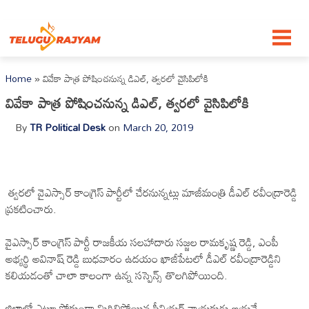
Skip to content
Home
»
వివేకా పాత్ర పోషించనున్న డిఎల్, త్వరలో వైసిపిలోకి
వివేకా పాత్ర పోషించనున్న డిఎల్, త్వరలో వైసిపిలోకి
By
TR Political Desk
on
March 20, 2019
త్వరలో వైఎస్సార్ కాంగ్రెస్ పార్టీలో చేరనున్నట్లు మాజీమంత్రి డీఎల్‌ రవీంద్రారెడ్డి
ప్రకటించారు.
వైఎస్సార్ కాంగ్రెస్ పార్టీ రాజకీయ సలహాదారు సజ్జల రామకృష్ణ రెడ్డి, ఎంపీ
అభ్యర్థి అవినాష్ రెడ్డి బుధవారం ఉదయం ఖాజీపేటలో డీఎల్‌ రవీంద్రారెడ్డిని
కలియడంతో చాలా కాలంగా ఉన్న సస్పెన్స్ తొలగిపోయింది.
జిల్లాలో ఎటూ పోకుండా మిగిలిపోయిన సీనియర్ నాయకుడు ఆయనే.