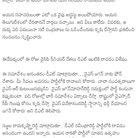
ఆయన సహచరులంతా ఎటో ఒక వైపు అడ్జస్టు అయిపోయారు. ఆయన
తెలుగుదేశంలో చేరతాడనే వార్తలు వచ్చాయి. అది వీలు కాలేదు. చివరకు, ఆ
మధ్య ఏది ఏమయినా సరే చంద్రబాబు ను ఓడించేందుకు కృషి చేస్తానని ప్రకటించి
సంచలనం సృష్టించారు.
ఈనేపథ్యంలో ఈ రోజు వైసిపి సీనియర్ నేతలు డిఎల్ ఇంటికి రావడం విశేషం.
ఈ సమావేశం అనంతరం డీఎల్‌ మాట్లాడుతూ…‘వైఎస్‌ జగన్ నాకు ఫోన్‌
చేశారు. మీ సేవలు అవసరం పార్టీలోకి రావాలని కోరారు. చాలా సంవత్సరాలుగా
వైఎస్‌ ఆర్‌ కుటుంబసభ్యుడిని. వైఎస్‌ జగన్‌మోహన్‌రెడ్డి సమక్షంలో పార్టీ కండువా
కప్పుకుంటా. పది రోజుల్లో భారీ సమావేశం ఏర్పాటు చేస్తా. రాష్ట్రంలో వైఎస్సార్‌
సీపీ గెలుపు కోసం కృషి చేస్తా. వైఎస్‌ వివేకానందరెడ్డి స్థానాన్ని భర్తీ చేయాలని
జగన్‌ కోరారు’ అని డిఎల్ తెలిపారు.
సజ్జల రామకృష్ష్ణారెడ్డి మాట్లాడుతూ.. డీఎల్‌ రవీంద్రారెడ్డి పార్టీలోకి రావడం
ఆనందంగా ఉందని అన్నారు. ఆయన రాకతో పార్టీలో నూతన ఉత్సహం