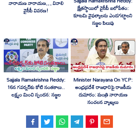
Sajjala Ramakrishna Reddy:
నారాయణ నారాయణ… వినాలి
క్షేత్రస్థాయిలో వైసీపీ బలోపేతం:
వైసీపీ వివరణ!
కూటమి వైఫల్యాలను ఎండగట్టాలని
సజ్జల పిలుపు
Sajjala Ramakrishna Reddy:
Minister Narayana On YCP:
16న గవర్నర్‌కు కోటి సంతకాలు..
ఆంధ్రప్రదేశ్ రాజధానిపై రాజకీయ
లక్ష్యం మించి స్పందన: సజ్జల
దుమారం: మంత్రి నారాయణ
సంచలన వ్యాఖ్యలు