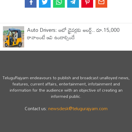
Auto Drivers: ఆటో డ్రైవర్లకు అలర్ట్.. రూ.15,000
రావాలంటే ఇవి ఉండాల్సిందే
TeluguRajyam endeavours to publish and broadcast unalloyed news,
features, current affairs, entertainment, infotainment and
information for the audience with an objective of creating an
informed public.
Contact us:
newsdesk@telugurajyam.com