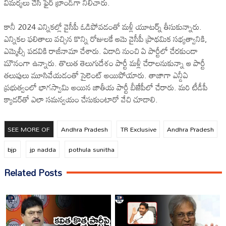
విమర్శలు చేసి ఫైర్ బ్రాండ్‌గా నిలిచారు.
కానీ 2024 ఎన్నికల్లో వైసీపీ ఓడిపోవడంతో మళ్లీ యూటర్న్ తీసుకున్నారు.
ఎన్నికల ఫలితాలు వచ్చిన కొన్ని రోజులకే ఆమె వైసీపీ ప్రాథమిక సభ్యత్వానికి,
ఎమ్మెల్సీ పదవికి రాజీనామా చేశారు. ఏడాది నుంచి ఏ పార్టీలో చేరకుండా
మౌనంగా ఉన్నారు. తొలుత తెలుగుదేశం పార్టీ మళ్లీ చేరాలనుకున్నా ఆ పార్టీ
తలుపులు మూసివేయడంతో సైలెంట్ అయిపోయారు. తాజాగా ఎన్డీఏ
ప్రభుత్వంలో భాగస్వామి అయిన జాతీయ పార్టీ బీజేపీలో చేరారు. మరి టీడీపీ
క్యాడర్‌తో ఎలా సమన్వయం చేసుకుంటారో వేచి చూడాలి.
SEE MORE OF
Andhra Pradesh
TR Exclusive
Andhra Pradesh
bjp
jp nadda
pothula sunitha
Related Posts