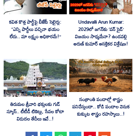
కవిత కొత్త పార్టీపై బీజేపీ సెటైర్లు:
Undavalli Arun Kumar:
“ఎన్ని పార్టీలు వచ్చినా భయం
2029లో జగన్‌కు ‘వన్ సైడ్’
లేదు.. మా లక్ష్యం అధికారమే!”
విజయం సాధ్యమేనా? ఉండవల్లి
అరుణ్ కుమార్ ఆసక్తికర విశ్లేషణ!
సంక్రాంతి పందాల్లో శాస్త్రం
తిరుమల శ్రీవారి భక్తులకు గుడ్
పనిచేస్తుందా.. కోడి పందాల వెనుక
న్యూస్.. టీటీడీ టికెట్లు, సేవల కోటా
కుక్కుట శాస్త్రం రహస్యాలు..!
విడుదల తేదీలు ఇవే..!