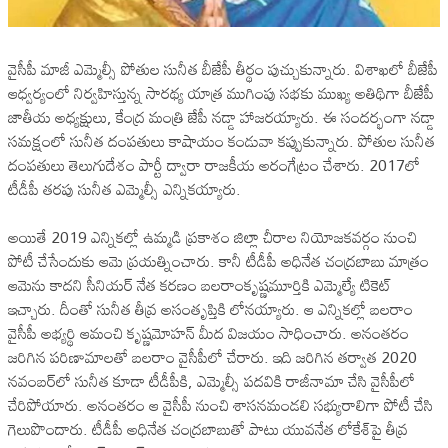
వైసీపీ మాజీ ఎమ్మెల్సీ పోతుల సునీత బీజేపీ తీర్థం పుచ్చుకున్నారు. విశాఖలో బీజేపీ
ఆధ్వర్యంలో నిర్వహిస్తున్న సారథ్య యాత్ర ముగింపు సభకు ముఖ్య అతిథిగా బీజేపీ
జాతీయ అధ్యక్షులు, కేంద్ర మంత్రి జేపీ నడ్డా హాజరయ్యారు. ఈ సందర్భంగా నడ్డా
సమక్షంలో సునీత దంపతులు కాషాయం కండువా కప్పుకున్నారు. పోతుల సునీత
దంపతులు తెలుగుదేశం పార్టీ ద్వారా రాజకీయ అరంగేట్రం చేశారు. 2017లో
టీడీపీ తరపు సునీత ఎమ్మెల్సీ ఎన్నికయ్యారు.
అయితే 2019 ఎన్నికల్లో ఉమ్మడి ప్రకాశం జిల్లా చీరాల నియోజకవర్గం నుంచి
పోటీ చేసేందుకు ఆమె ప్రయత్నించారు. కానీ టీడీపీ అధినేత చంద్రబాబు మాత్రం
ఆమెను కాదని సీనియర్ నేత కరణం బలరాంకృష్ణమూర్తికి ఎమ్మెల్యే టికెట్
ఇచ్చారు. దీంతో సునీత తీవ్ర అసంతృప్తికి లోనయ్యారు. ఆ ఎన్నికల్లో బలరాం
వైసీపీ అభ్యర్థి ఆమంచి కృష్ణమోహన్ మీద విజయం సాధించారు. అనంతరం
జరిగిన పరిణామాలతో బలరాం వైసీపీలో చేరారు. ఇది జరిగిన తర్వాత 2020
నవంబర్‌లో సునీత కూడా టీడీపీకి, ఎమ్మెల్సీ పదవికి రాజీనామా చేసి వైసీపీలో
చేరిపోయారు. అనంతరం ఆ వైసీపీ నుంచి శాసనమండలి సభ్యురాలిగా పోటీ చేసి
గెలుపొందారు. టీడీపీ అధినేత చంద్రబాబుతో పాటు యువనేత లోకేశ్‌పై తీవ్ర