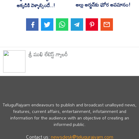
అల్లు అర్జున్‌కు ఘోర అవ‌మానం!
అక్క‌డికి వెళ్ళాల్సిందే..!
శ్రీ ముఖి లేటెస్ట్ గ్యాలరీ
TeluguRajyam endeavours to publish and broadcast unalloyed news,
features, current affairs, entertainment, infotainment and
information for the audience with an objective of creating an
informed public.
Contact us:
newsdesk@telugurajyam.com