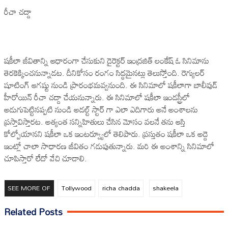
రీచా చద్దా
షకీలా జీవితాన్ని ఆధారంగా చేసుకుని డైరెక్టర్ ఇంద్రజిత్ లంకేష్ ఓ సినిమాను
తెరకెక్కించనున్నాడట. దీనికోసం రంగం సిద్ధమైనట్లు తెలుస్తోంది. రెగ్యులర్
షూటింగ్ ఆగష్టు నుండి ప్రారంభమవ్వనుంది. ఈ సినిమాలో షకీలాగా బాలీవుడ్
హీరోయిన్ రీచా చద్దా చేయనున్నారు. ఈ సినిమాలో షకీలా ఇండస్ట్రీలో
అడుగుపెట్టినప్పటి నుండి అడల్ట్ స్టార్ గా ఎలా ఎదిగారు అనే అంశాలను
ప్రస్తావిస్తారట. అత్యంత సన్నిహితులు చేసిన మోసం వలనే తను ఆస్తి
కోల్పోయానని షకీలా ఒక ఇంటర్వ్యూలో తెలిపారు. ప్రస్తుతం షకీలా ఒక అద్దె
ఇంట్లో చాలా సాధారణ జీవితం గడుపుతున్నారు. మరి ఈ అంశాన్ని సినిమాలో
చూపిస్తారో లేదో వేచి చూడాలి.
SEE MORE OF
Tollywood
richa chadda
shakeela
Related Posts