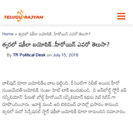
Skip to content
Home
»
త్వరలో షకీలా బయోపిక్..హీరోయిన్ ఎవరో తెలుసా?
త్వరలో షకీలా బయోపిక్..హీరోయిన్ ఎవరో తెలుసా?
By
TR Political Desk
on
July 15, 2018
బాలీవుడ్ కూడా బ‌యోపిక్‌ల బాట ప‌ట్టింది. రీసెంట్‌గా రిలీజ్ అయిన హీరో
సంజ‌య్‌ద‌త్ బ‌యోపిక్ ‘సంజు’ హిట్ టాక్ అందుకుంది. ‘ది అన్‌టోల్డ్ స్టోరీ ఆఫ్
సన్నీలియోన్’ పేరుతో బోల్డ్ హీరోయిన్ స‌న్నీలియోన్ కథను వెబ్ సిరీస్ గా
రూపొందించారు. ఇవాళ్టి నుండి అది టెలివిజన్ ఛానెల్లో ప్రసారం కానుంది.
త్వరలో మరో సెన్సేషనల్ స్టార్ షకీలా బయోపిక్ కూడా రానుందని సమాచారం.