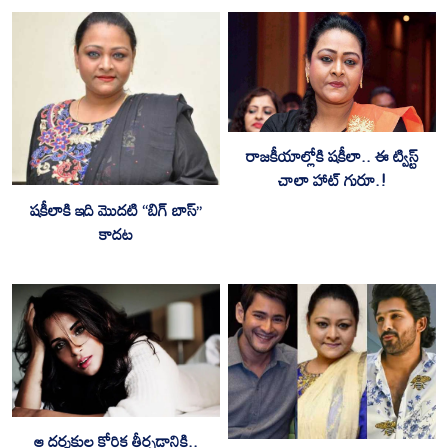
రాజకీయాల్లోకి షకీలా.. ఈ ట్విస్ట్
చాలా హాట్ గురూ.!
షకీలాకి ఇది మొదటి “బిగ్ బాస్”
కాదట
ఆ ద‌ర్శ‌కుల కోరిక తీర్చ‌డానికి..