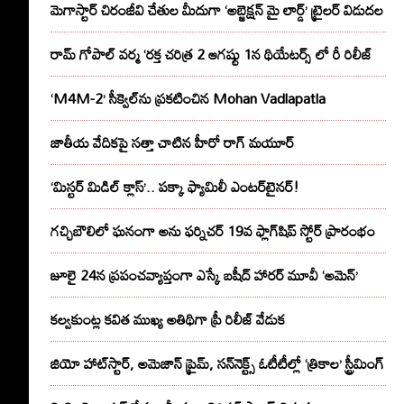
మెగాస్టార్ చిరంజీవి చేతుల మీదుగా ‘అబ్జెక్ష‌న్ మై లార్డ్‌’ ట్రైల‌ర్ విడుద‌ల
రామ్ గోపాల్ వర్మ ‘రక్త చరిత్ర 2 ఆగష్టు 1న థియేటర్స్ లో రీ రిలీజ్
‘M4M-2’ సీక్వెల్‌ను ప్రకటించిన Mohan Vadlapatla
జాతీయ వేదికపై సత్తా చాటిన హీరో రాగ్ మయూర్‌
‘మిస్టర్ మిడిల్ క్లాస్’.. పక్కా ఫ్యామిలీ ఎంటర్‌టైనర్!
గచ్చిబౌలిలో ఘనంగా అను ఫర్నిచర్ 19వ ఫ్లాగ్‌షిప్ స్టోర్ ప్రారంభం
జూలై 24న ప్రపంచవ్యాప్తంగా ఎస్కే బషీద్‌ హారర్ మూవీ ‘అమెన్’
కల్వకుంట్ల కవిత ముఖ్య అతిథిగా ప్రీ రిలీజ్ వేడుక
జియో హాట్‌స్టార్, అమెజాన్ ప్రైమ్, సన్‌నెక్ట్స్ ఓటీటీల్లో ‘త్రికాల’ స్ట్రీమింగ్