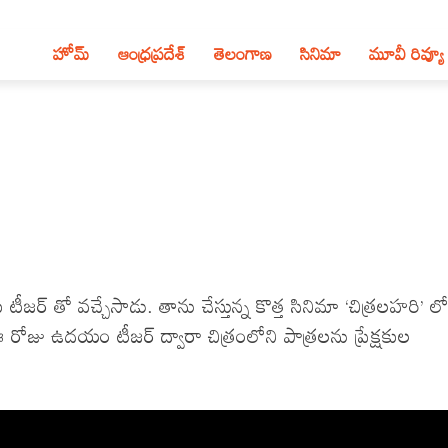
హోమ్
ఆంధ్ర‌ప్ర‌దేశ్‌
తెలంగాణ‌
సినిమా
మూవీ రివ్యూ
 టీజర్ తో వచ్చేసాడు. తాను చేస్తున్న కొత్త సినిమా ‘చిత్రలహరి’ లో
రోజు ఉదయం టీజర్ ద్వారా చిత్రంలోని పాత్రలను ప్రేక్షకుల