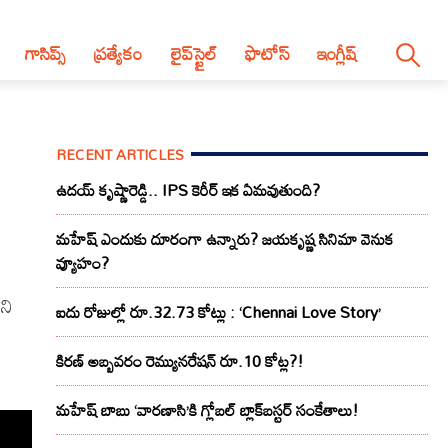
గాసిప్స్
ప్రత్యేకం
లైప్‌స్టైల్‌
ఫొటోస్
ఇంగ్లీష్
RECENT ARTICLES
ఉదయ్ కృష్ణారెడ్డి.. IPS కెరీర్ ఇక ఏమవుతుంది?
మహేష్ ఎందుకు దూరంగా ఉన్నారు? జయకృష్ణ సినిమా వెనుక
వ్యూహం?
ని
ఐదు రోజుల్లో రూ.32.73 కోట్లు : ‘Chennai Love Story’
కిరణ్ అబ్బవరం రెమ్యునరేషన్ రూ.10 కోట్ల?!
మహేష్ బాబు ‘వారణాసి’కి గ్లోబల్ బ్లాక్‌బస్టర్ సంకేతాలు!