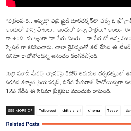
‘‘చిత్రలహరి.. అప్పట్లో ఎవ్రీ ఫ్రైడే దూరదర్శన్‌లో వచ్చే ఓ ప్ర
అందులో కొన్ని పాటలు.. ఇందులో కొన్ని పాత్రలు’’ అంటూ ఈ 
గా ఉంది. ముఖ్యంగా ‘నా పేరు విజయ్.. నా పేరులో ఉన్న విజ
స్పెషల్ గా కనిపించారు. చాలా వైవిద్యంతో కట్ చేసిన ఈ టీజ
సినిమా రాబోతోందన్న ఆనందం కలగచేస్తోంది.
మైత్రి మూవీ మేకర్స్ బ్యానర్‌పై కిషోర్ తిరుమల దర్శకత్వంలో 
సరసన కళ్యాణి ప్రియదర్శన్, నివేద పేతురాజ్ హీరోయిన్లుగా నటిస్తు
12వ తేదీన ఈ సినిమా ప్రేక్షకుల ముందుకు రానుంది.
SEE MORE OF
Tollywood
chitralahari
cinema
Teaser
కళ్
Related Posts