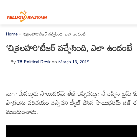
Skip to content
Home
»
‘చిత్రలహరి’టీజర్ వచ్చేసింది, ఎలా ఉందంటే
‘చిత్రలహరి’టీజర్ వచ్చేసింది, ఎలా ఉందంటే
By
TR Political Desk
on
March 13, 2019
మెగా మేనల్లుడు సాయిధరమ్ తేజ్ చెప్పినట్లుగానే చెప్పిన టైమ్ కు
పాత్రలను పరిచయం చేస్తానని ట్వీట్ చేసిన సాయిధరమ్ తేజ్ ఈ 
ముందుంచాడు.