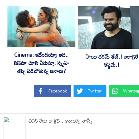
‎Cinema: ఇదేందయ్యా ఇది..
సాయి ధరమ్ తేజ్.! ఇలాగైతే
సినిమా చూసి ఏడుస్తూ, స్పృహ
కష్టమే.!
తప్పి పడిపోతున్న జనాలు?
Facebook
Twitter
Whatsa
ఎవ‌రి రేటు వాళ్ల‌ది.. అంటున్న‌ తాప్సీ