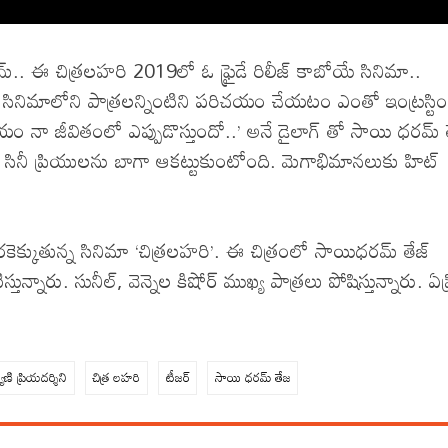
ోగ్రామ్.. ఈ చిత్రలహరి 2019లో ఓ ఫ్రైడే రిలీజ్ కాబోయే సినిమా..
సినిమాలోని పాత్రలన్నింటిని పరిచయం చేయటం ఎంతో ఇంట్రస్టిం
యం నా జీవితంలో ఎప్పుడొస్తుందో..’ అనే డైలాగ్ తో సాయి ధరమ్ 
ర్ సినీ ప్రియులను బాగా ఆకట్టుకుంటోంది. మెగాభిమానలుకు హిట్
తెరకెక్కుతున్న సినిమా ‘చిత్రలహరి’. ఈ చిత్రంలో సాయిధరమ్ తేజ్
న్నారు. సునీల్, వెన్నెల కిషోర్ ముఖ్య పాత్రలు పోషిస్తున్నారు. ఏప్
యాణి ప్రియదర్శిని
చిత్ర లహరి
టీజర్
సాయి ధరమ్ తేజ