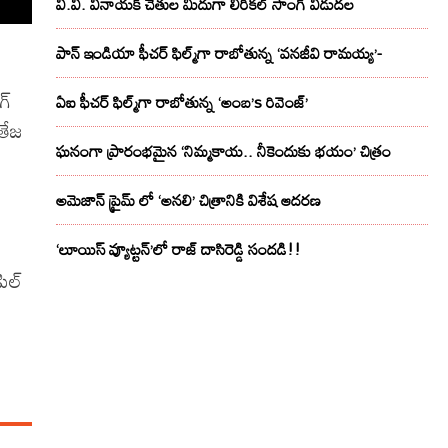
వి.వి. వినాయక్ చేతుల మీదుగా లిరికల్ సాంగ్ విడుదల
పాన్ ఇండియా ఫీచర్ ఫిల్మ్‌గా రాబోతున్న ‘వనజీవి రామయ్య’-
గ్
ఏఐ ఫీచర్ ఫిల్మ్‌గా రాబోతున్న ‘అంబ’s రివెంజ్’
తేజ
ఘనంగా ప్రారంభమైన ‘నిమ్మకాయ.. నీకెందుకు భయం’ చిత్రం
అమెజాన్ ప్రైమ్ లో ‘అనలి’ చిత్రానికి విశేష ఆదరణ
‘లూయిస్ వ్యూట్టన్’లో రాజ్ దాసిరెడ్డి సందడి!!
రిల్