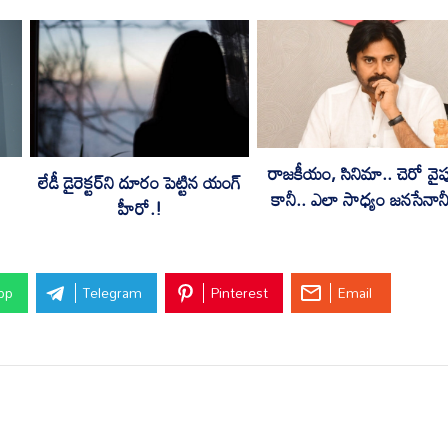
రాజకీయం, సినిమా.. చెరో వైప
లేడీ డైరెక్టర్‌ని దూరం పెట్టిన యంగ్
కానీ.. ఎలా సాధ్యం జనసేనాన
హీరో.!
pp
Telegram
Pinterest
Email