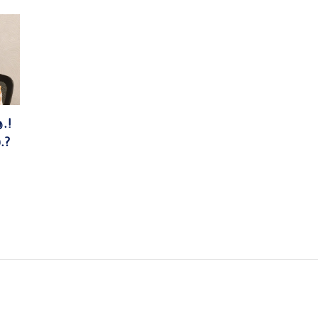
ు.!
ీ.?