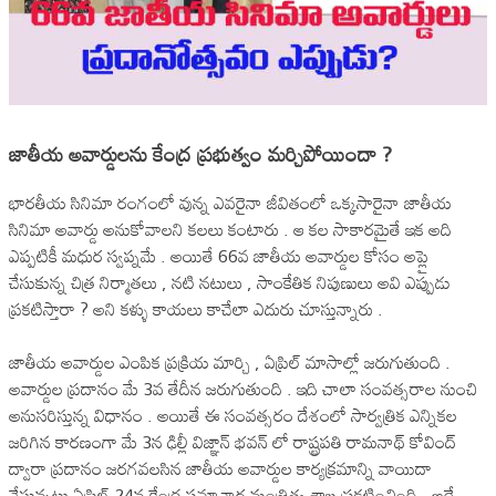
జాతీయ అవార్డులను కేంద్ర ప్రభుత్వం మర్చిపోయిందా ?
భారతీయ సినిమా రంగంలో వున్న ఎవరైనా జీవితంలో ఒక్కసారైనా జాతీయ
సినిమా అవార్డు అనుకోవాలని కలలు కంటారు . ఆ కల సాకారమైతే ఇక అది
ఎప్పటికీ మధుర స్వప్నమే . అయితే 66వ జాతీయ అవార్డుల కోసం అప్లై
చేసుకున్న చిత్ర నిర్మాతలు , నటి నటులు , సాంకేతిక నిపుణులు అవి ఎప్పుడు
ప్రకటిస్తారా ? అని కళ్ళు కాయలు కాచేలా ఎదురు చూస్తున్నారు .
జాతీయ అవార్డుల ఎంపిక ప్రక్రియ మార్చి , ఏప్రిల్ మాసాల్లో జరుగుతుంది .
అవార్డుల ప్రదానం మే 3వ తేదీన జరుగుతుంది . ఇది చాలా సంవత్సరాల నుంచి
అనుసరిస్తున్న విధానం . అయితే ఈ సంవత్సరం దేశంలో సార్వత్రిక ఎన్నికల
జరిగిన కారణంగా మే 3న ఢిల్లీ విజ్ఞాన్ భవన్ లో రాష్ట్రపతి రామనాథ్ కోవింద్
ద్వారా ప్రదానం జరగవలసిన జాతీయ అవార్డుల కార్యక్రమాన్ని వాయిదా
వేస్తున్నట్టు ఏప్రిల్ 24న కేంద్ర సమాచార మంత్రిత్వ శాఖ ప్రకటించింది . అదే