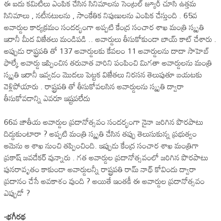
ఈ ఐదు కమిటీలు ఎంపిక చేసిన సినిమాలను సెంట్రల్ జ్యూరీ చూసి ఉత్తమ
సినిమాలు , నటీనటులను , సాంకేతిక నిపుణులను ఎంపిక చేస్తుంది . 65వ
అవార్డుల కార్యక్రమం సందర్భంగా అప్పటి కేంద్ర సంచార శాఖ మంత్రి స్మృతి
ఇరానీ మీద విజేతలు మండిపడి .. అవార్డులు తీసుకోకుండా బాయ్ కాట్ చేశారు .
అప్పుడు రాష్ట్రపతి తో 137 అవార్డులకు కేవలం 11 అవార్డులను దాదా సాహెబ్
ఫాల్కే అవార్డు ఇప్పించిన తరువాత వారిని పంపించి మిగతా అవార్డులను మంత్రి
స్మృతి ఇరానీ ఇవ్వడం మొదలు పెట్టక విజేతలు నిరసన తెలుపుతూ బయటకు
వెళ్లిపోయారు . రాష్ట్రపతి తో తీసుకోవలసిన అవార్డులను స్మృతి ద్వారా
తీసుకోవడాన్ని ఎవరూ ఇష్టపలేదు
66వ జాతీయ అవార్డుల ప్రదానోత్సవం సందర్భంగా నైనా జరిగిన పొరపాటు
దిద్దుకుంటారా ? అప్పటి మంత్రి స్మృతి చేసిన తప్పు తెలుసుకున్న ప్రభుత్వం
ఆమెను ఆ శాఖ నుంచి తప్పించింది. ఇప్పుడు కేంద్ర సంచార శాఖ మంత్రిగా
ప్రకాష్ జవదేకర్ వున్నారు . గత అవార్డుల ప్రదానోత్సవంలో జరిగిన పొరపాటు
పునరావృతం కాకుండా అవార్డులన్నీ రాష్ట్రపతి రామ్ నాథ్ కోవిందు ద్వారా
ప్రదానం చేసే అవకాశం వుంది ? అయితే ఇంతకీ ఈ అవార్డుల ప్రదానోత్సవం
ఎప్పుడో ?
-భగీరథ