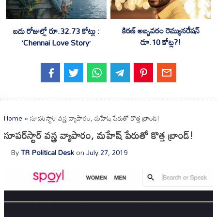
కిరణ్ అబ్బవరం రెమ్యునరేషన్
ఐదు రోజుల్లో రూ.32.73 కోట్లు :
రూ.10 కోట్ల?!
‘Chennai Love Story’