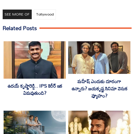
SEE MORE OF
Tollywood
Related Posts
మహేష్ ఎందుకు దూరంగా
ఉదయ్ కృష్ణారెడ్డి.. IPS కెరీర్ ఇక
ఉన్నారు? జయకృష్ణ సినిమా వెనుక
ఏమవుతుంది?
వ్యూహం?