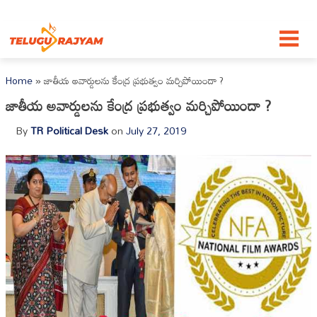
Skip to content
Home
»
జాతీయ అవార్డులను కేంద్ర ప్రభుత్వం మర్చిపోయిందా ?
జాతీయ అవార్డులను కేంద్ర ప్రభుత్వం మర్చిపోయిందా ?
By
TR Political Desk
on
July 27, 2019