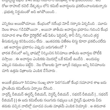
రోజు రాహుల్ రవెల్ నేతృత్వం లోని కమిటీ అవార్డులను ప్రకటించాలనుకున్నారు
. ప్రభుత్వ నిర్ణయంతో అది ఆగిపోయింది .
ఎన్నికలు అయిపోయాయి. కేంద్రంలో నరేంద్ర మోడీ సర్కారు ఏర్పడింది . మూడు
నెలల కాలం గడిచిపోయినా , అయినా జాతీయ అవార్డుల ప్రదానం గురించి కేంద్ర
సమాచార శాఖ లేదా డైరెక్టరేట్ ఆఫ్ ఫిలిం ఫెస్టివల్స్ కానీ దీన్ని గురించి శ్రద్ధ
తీసుకున్నట్టు కనిపించడం లేదు . ఇంతవరకు విజేతల లిస్టు కూడా ప్రకటించలేదు
. ఇక అవార్డుల ప్రదానం ఎప్పుడు జరుగుతుందో ?
భారత దేశంలో అన్ని భాషల్లో నిర్మించిన సినిమాలు జాతీయ అవార్డుల పోటీకి
వస్తాయి . ఈ అవార్డుల ఎంపికకు మొదట్లో ఒకే కమిటీ ఉండేది . అందువల్ల
ఎక్కువ సమయం పట్టేది . నెల రోజులకు పైగా జ్యూరీ సభ్యులు అన్ని సినిమాలను
చూసి ఉత్తమ చిత్రాలను ఎంపిక చేసేవారు .
అయితే క్రమంగా సినిమాల సంఖ్య బాగా పెరగడంతో కేంద్ర సమాచార శాఖ ఐదు
ప్రాంతీయ కమిటీలను ఏర్పాటు చేసింది .
నార్తర్న్ రీజియన్ ఈస్టర్న్ రీజియన్, వెస్టర్న్ రీజియన్ , సథరన్ రీజియన్ | , సథరన్
రీజియన్ | | ఈ ఐదు కమిటీలకు నలుగురు సభ్యులు ఒక చైర్మన్ వుంటారు వీరు
తమకు వచ్చిన వాటిల్లో మూడవ వంతు మాత్రమే ఎంపిక చెయ్యాలి . ఆ తరువాత