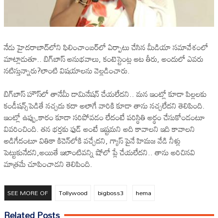
నేడు హైదరాబాద్‌లోని ఫిలించాంబర్‌లో ఏర్పాటు చేసిన మీడియా సమావేశంలో
మాట్లాడుతూ.. బిగ్‌బాస్‌ అనుభవాలు, కంటెస్టెంట్ల ఆట తీరు, అందులో ఎవరు
నటిస్తున్నారు?లాంటి విషయాలను వెల్లడించారు.
బిగ్‌బాస్‌ హౌస్‌లో తానేమీ డామినేషన్‌ చేయలేదని.. మన ఇంట్లో కూడా పిల్లలకు
కండీషన్స్‌పెడితే నచ్చదు కదా అలాగే వారికి కూడా తాను నచ్చలేదని తెలిపింది.
ఇంట్లో ఉప్పు,కారం కూడా సరిపోవడం లేదంటే పరిస్థితి అర్థం చేసుకోండంటూ
వివరించింది. తన భర్తకు ఫుడ్‌ అంటే ఇష్టమని అది కావాలని ఇది కావాలని
అడిగేదంటూ వితికా కిచెన్‌లోకి వచ్చేదని, గ్యాస్‌ పైనే హిమజ వేడి నీళ్లు
పెట్టుకునేదని,అయితే ఇలాంటివన్ని షోలో ప్లే చేయలేదని.. తాను అరిచినవి
మాత్రమే చూపించాడని తెలిపింది.
SEE MORE OF
Tollywood
bigboss3
hema
Related Posts