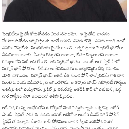
సెల‌బ్రిటీలు ప్రైవ‌సీ కోరుకోవ‌డం ఎంత స‌హ‌జ‌మో.. ఆ ప్రైవ‌సీని నాశ‌నం
చేయాల‌నుకోడం జ‌ర్న‌లిస్టుల‌కు అంతే కామ‌న్. ఎవ‌రు క‌రెక్ట్.. ఎవ‌రు రాంగ్ అంటే
ఎవ‌రూ చెప్ప‌లేరు. సెల‌బ్రిటీల‌కు ప్రైవ‌సీ కావాలి. జ‌ర్న‌లిస్టుల‌కు సెల‌బ్రిటీ ఫోటోలు
వీడియోలు కావాలి. చీవాట్లు తిట్లు తిని అయినా, లేదూ దెబ్బ‌లు తిని అయినా
రిస్కులు చేసి మ‌రీ అవి తేవాలి. అది వృత్తిలో భాగం. అయితే అలా స్టార్ హీరో
స‌ల్మాన్ ఖాన్ ఫోటోలు, వీడియోలు తీసినందుకు ఓ జ‌ర్న‌లిస్టుకు వీపు విమానం
మోత మోగింద‌ట‌. స‌ల్మాన్ భాయ్ అత‌డి చేతి నుంచి ఫోన్ లాక్కోవ‌డ‌మే గాక దాని
నుంచి ఓ రెండు వీడియోల్ని తొల‌గించేశాడు. ఆ త‌ర్వాత భాయ్ సెక్యూరిటీ గార్డులు
అత‌డిపై త‌లో చెయ్యేశారు. సైకిల్ పై వెళుతున్న అత‌డికి కార్ లో వెళుతున్న పెద్ద
దొర‌ దాష్ఠీకం ఎలా ఉంటుందో తెలిసొచ్చింద‌ట‌.
ఇదే విష‌యాన్ని అంధేరిలోని ఓ కోర్టులో మొర పెట్టుకున్నాడు జ‌ర్న‌లిస్టు అశోక్
పాండే. ఏప్రిల్ 24న ఈ ఘ‌ట‌న జ‌రిగితే అదేరోజు అంధేరి డీఎన్ న‌గ‌ర్ పోలీస్
స్టేష‌న్ లో ఫిర్యాదు చేశాడు. కానీ పోలీసులు దానిని స్వీక‌రించ‌క‌పోవ‌డంతో
త‌ప్ప‌నిస‌రి ప‌రిస్థితిలో న్యాయం కోసం తాను న్యాయ‌స్థానాన్ని ఆశ్ర‌యించాన‌ని