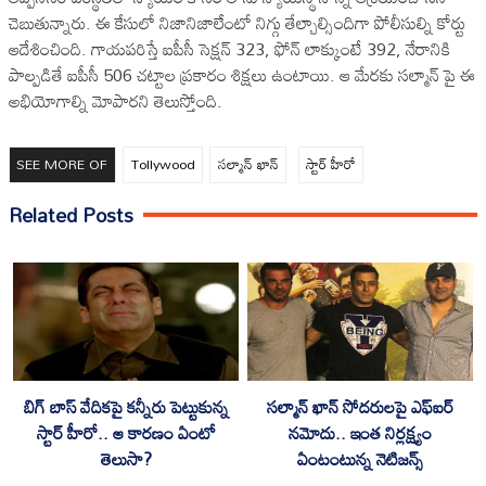
చెబుతున్నారు. ఈ కేసులో నిజానిజాలేంటో నిగ్గు తేల్చాల్సిందిగా పోలీసుల్ని కోర్టు
ఆదేశించింది. గాయ‌ప‌రిస్తే ఐపీసీ సెక్ష‌న్ 323, ఫోన్ లాక్కుంటే 392, నేరానికి
పాల్ప‌డితే ఐపీసీ 506 చ‌ట్టాల ప్ర‌కారం శిక్ష‌లు ఉంటాయి. ఆ మేర‌కు స‌ల్మాన్ పై ఈ
అభియోగాల్ని మోపార‌ని తెలుస్తోంది.
SEE MORE OF
Tollywood
సల్మాన్ ఖాన్
స్టార్ హీరో
Related Posts
బిగ్ బాస్ వేదిక‌పై క‌న్నీరు పెట్టుకున్న
స‌ల్మాన్ ఖాన్ సోద‌రుల‌పై ఎఫ్ఐర్
స్టార్ హీరో.. ఆ కార‌ణం ఏంటో
న‌మోదు.. ఇంత నిర్ల‌క్ష్యం
తెలుసా?
ఏంటంటున్న నెటిజ‌న్స్