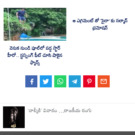
ఆ ఎగ్రిమెంట్ తో ‘సైరా’ కు సల్మాన్
ప్రమోషన్
వెనుక నుండి పూల్‌లో ప‌డ్డ స్టార్
హీరో.. స్ట‌న్నింగ్ ఫీట్ చూసి షాకైన
ఫ్యాన్స్
‘వాల్మీకి’ వివాదం …రాజకీయ రంగు