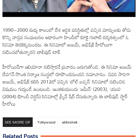
1990–2000 మధ్య కాలంలో దేశ ఆర్థిక పరిస్థితుల్లో వచ్చిన మార్పులకు తోడు
కొన్ని వాస్తవ సంఘటనల ఆధారంగా హిందీలో కూకై గులాటి దర్శకత్వంలో ఓ
సినిమా తెరకెక్కనుందట. ఈ సినిమాలో అజయ్, అభిషేక్‌ హీరోలుగా
నటించబోతున్నారని బాలీవుడ్‌ టాక్‌.
హీరోయిన్‌గా ఇలియానా నటిస్తారనే ప్రచారం జరుగుతోంది. ఈ సినిమా అజయ్‌
దేవగన్‌ సొంత నిర్మాణ సంస్థలో రూపొందనుందని సమాచారం. చివరి సారిగా
అజయ్, అభిషేక్‌ కలిసి 2012లో వచ్చిన ‘బోల్‌ బచ్చన్‌’ సినిమాలో నటించిన
విషయం గుర్తుండే ఉంటుంది. ఇంతకుముందు ‘జమీన్‌’ (2003), ‘యువ’
(2004) (హిందీ వెర్షన్‌) సినిమాల్లో స్క్రీన్‌ షేర్‌ చేసుకున్నారు ఈ బాలీవుడ్‌ స్టార్‌
హీరోలు.
SEE MORE OF
Tollywood
abhishek
Related Posts