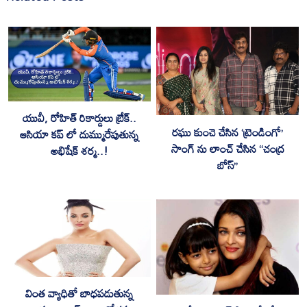
యువీ, రోహిత్ రికార్డులు బ్రేక్..
రఘు కుంచె చేసిన ‘ట్రెండింగో’
ఆసియా కప్ లో దుమ్మురేపుతున్న
సాంగ్ ను లాంచ్ చేసిన “చంద్ర
అభిషేక్ శర్మ..!
బోస్”
వింత వ్యాధితో బాధపడుతున్న