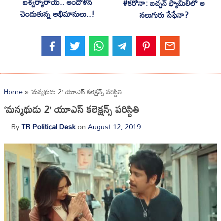
ఐశ్వర్యారాయ్.. ఆందోళన
#క‌రోనా: బ‌చ్చ‌న్ ఫ్యామిలీలో ఆ
చెందుతున్న అభిమానులు..!
న‌లుగురు సేఫేనా?