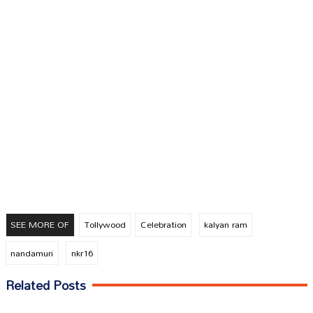
SEE MORE OF
Tollywood
Celebration
kalyan ram
nandamuri
nkr16
Related Posts