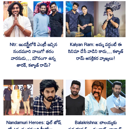
Ntr: ఇండస్ట్రీలోకి ఎంట్రీ ఇచ్చిన
Kalyan Ram: అమ్మ వద్దంటే ఈ
నందమూరి నాలుగో తరం
సినిమా చేసే వాడిని కాదు… కళ్యాణ్
వారసుడు… మౌనంగా ఉన్న
రామ్ ఆసక్తికర వ్యాఖ్యలు!
తారక్, కళ్యాణ్ రామ్?
Nandamuri Heroes: ఫుల్ జోష్
Balakrishna: బాలయ్యకు