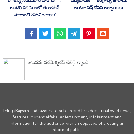
లో ఉన్న నందమూరి హీరోలు….
పద్మభూషణ్… కంగ్రాట్స్ బాబాయ్
అందరి సినిమాలలో ఈ కామన్
అంటూ విష్ చేసిన అబ్బాయిలు!
పాయింట్ గమనించారా?
అనుపమ పరమేశ్వరన్ లేటెస్ట్ గ్యాలరీ
TeluguRajyam endeavours to publish and broadcast unalloyed news,
features, current affairs, entertainment, infotainment and
information for the audience with an objective of creating an
informed public.