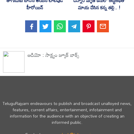
తాగుడుకు బానిస అయిన టాలీవుడ్
చిన్నారి మృతి కేసులో కట్టుకథతో
హీరోయిన్
మాయ చేసిన కన్న తల్లి.. !
ఆడియో : సాక్ష్యం జ్యూక్ బాక్స్
TeluguRajyam endeavours to publish and broadcast unalloyed news,
features, current affairs, entertainment, infotainment and
information for the audience with an objective of creating an
informed public.