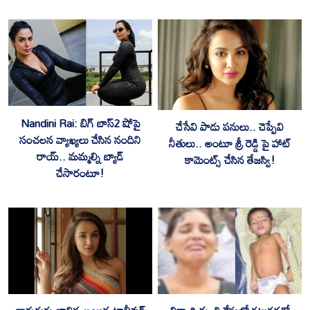
Nandini Rai: బిగ్ బాస్2 షోపై
చేసేవి పాడు పనులు.. చెప్పేవి
సంచలన వ్యాఖ్యలు చేసిన నందిని
నీతులు.. అంటూ శ్రీ రెడ్డి పై హాట్
రాయ్.. మమ్మల్ని బ్యాడ్
కామెంట్స్ చేసిన తేజస్వి!
చేసారంటూ!