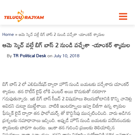
Skip to content
Home
»
ఆమె స్కెచ్ వల్లే బిగ్ బాస్ 2 నుండి వచ్చేశా -యాంకర్ శ్యామల
ఆమె స్కెచ్ వల్లే బిగ్ బాస్ 2 నుండి వచ్చేశా -యాంకర్ శ్యామల
By
TR Political Desk
on
July 10, 2018
బిగ్ బాస్ 2 లో ఎలిమినేషన్ ద్వారా హౌస్ నుండి బయటకు వచ్చేశారు యాంకర్
శ్యామల. తన రొటీన్ లైఫ్ లోకి ఎంటర్ అయి కొడుకుతో సరదాగా
గడుపుతున్నారు. ఇక బిగ్ బాస్ సీజన్ 2 విషయాలు తెలుసుకోటానికి కొన్ని చానెళ్లు
ఆవిడని చుట్టూ ముట్టేశాయి. వాటికి ఇంటర్వ్యూలు ఇస్తూ బిజీగా ఉన్న శ్యామల
ఫేస్బుక్ లైవ్ ద్వారా తన ఫాలోయర్స్ తో కొద్దిసేపు ముచ్చటించింది. వారు అడిగిన
ప్రశ్నలకు సమాధానాలు ఇచ్చింది. అప్పుడే హౌస్ నుండి బయటకు వచేసినందుకు
శ్యామలకు బాధగా ఉందట. ఇంకా తన గురించి ప్రజలకు తెలియాల్సిన
విషయాలు చాలా ఉన్నాయట. తనని తాను నిరూపించుకోడానికి సరైన అవకాశం