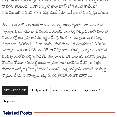
రాలేదని తెలిపింది. ఇంకా కొన్ని రోజులు హౌస్ లోనే ఉంటే తానేంటో
నిరూపించుకునే సరైన టాస్క్ వచ్చి ఉండేదేమో అనే ఆశాభావం వ్యక్తం చేసింది.
నేను ఎలిమినేట్ అవటానికి కారణం తేజస్వి. నాకు వ్యతిరేకంగా ఆమె వేసిన
స్కెచ్చుల వలనే నేను హౌస్ నుండి బయటకు రావాల్సి వచ్చింది. కానీ మసాలా
విషయాల్లో ఇన్వాల్వ్ అవడం ఇష్టం లేక సైలెంట్ గా ఉన్నాను. నాకు ఓట్లు
పడకుండా వ్యతిరేకత వచ్చేలా తేజస్వి చేసిన కుట్ర వల్లే తొందరగా ఎలిమినేట్
అయ్యాను అని బాధ పడింది. బిగ్ బాస్ షో యాజమాన్యం ఇచ్చే డబ్బు కోసమే
సంవత్సరంలోపు బిడ్డను వదిలేసి వెళ్ళారా అని ఒక యూజర్ అడిగిన ప్రశ్నకు
కొంచెం కోపంగా రియాక్ట్ ఐంది శ్యామల. అలాంటిదేమి లేదని, తన భర్త,
కుటుంబ సభ్యుల ప్రోత్సాహంతోనే వెళ్లానని చెప్పుకొచ్చింది. అయితే తేజస్విపై
శ్యామల చేసిన ఈ వ్యాఖ్యలు ఇప్పుడు చర్చనీయాంశంగా మారాయి.
SEE MORE OF
Tollywood
anchor syamala
bigg boss 2
tejaswi
Related Posts