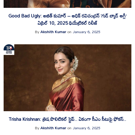
Good Bad Ugly: అజిత్ కుమార్ – అధిక్ రవిచంద్రన్ ‘గుడ్ బ్యాడ్ అగ్లీ’
ఏప్రిల్ 10, 2025 థియేట్రికల్ రిలీజ్
By
Akshith Kumar
on
January 6, 2025
Trisha Krishnan: త్రిష పొలిటికల్ స్టెప్.. ఏకంగా సీఎం సీటుపై ఫోకస్..
By
Akshith Kumar
on
January 6, 2025