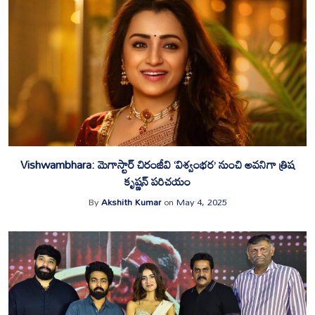
Vishwambhara: మెగాస్టార్ చిరంజీవి ‘విశ్వంభర’ నుంచి అవనిగా త్రిష
కృష్ణన్ పరిచయం
By
Akshith Kumar
on
May 4, 2025