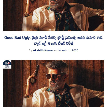
Good Bad Ugly: మైత్రి మూవీ మేకర్స్ ప్రౌడ్లీ ప్రజెంట్స్ అజిత్ కుమార్ ‘గుడ్
బ్యాడ్ అగ్లీ’ తెలుగు టీజర్ రిలీజ్
By
Akshith Kumar
on
March 1, 2025