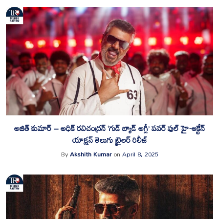
అజిత్ కుమార్ – అధిక్ రవిచంద్రన్ ‘గుడ్ బ్యాడ్ అగ్లీ’ పవర్ ఫుల్ హై-ఆక్టేన్
యాక్షన్ తెలుగు ట్రైలర్ రిలీజ్
By
Akshith Kumar
on
April 8, 2025