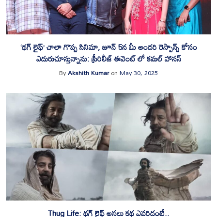
‘థగ్ లైఫ్’ చాలా గొప్ప సినిమా, జూన్ 5న మీ అందరి రెస్పాన్స్ కోసం
ఎదురుచూస్తున్నాను: ప్రీరిలీజ్ ఈవెంట్ లో కమల్ హాసన్
By
Akshith Kumar
on
May 30, 2025
Thug Life: థగ్ లైఫ్ అసలు కథ ఎవరిదంటే..