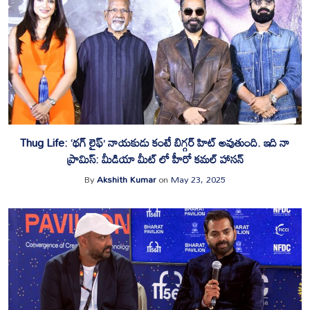
Thug Life: ‘థగ్ లైఫ్’ నాయకుడు కంటే బిగ్గర్ హిట్ అవుతుంది. ఇది నా
ప్రామిస్: మీడియా మీట్ లో హీరో కమల్ హాసన్
By
Akshith Kumar
on
May 23, 2025