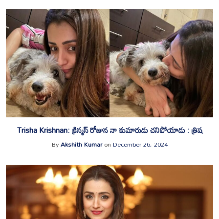
Trisha Krishnan: క్రిస్మస్‌ రోజున నా కుమారుడు చనిపోయాడు : త్రిష
By
Akshith Kumar
on
December 26, 2024