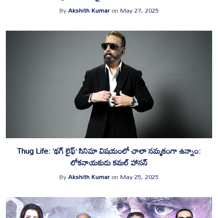
By
Akshith Kumar
on
May 27, 2025
Thug Life: ‘థగ్ లైఫ్’ సినిమా విష‌యంలో చాలా న‌మ్మ‌కంగా ఉన్నాం:
లోక‌నాయ‌కుడు క‌మ‌ల్ హాస‌న్‌
By
Akshith Kumar
on
May 25, 2025