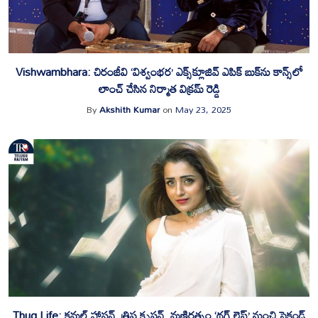
Vishwambhara: చిరంజీవి ‘విశ్వంభర’ ఎక్స్‌క్లూజివ్ ఎపిక్ బుక్‌ను కాన్స్‌లో
లాంచ్ చేసిన నిర్మాత విక్రమ్ రెడ్డి
By
Akshith Kumar
on
May 23, 2025
Thug Life: కమల్ హాసన్, త్రిష కృష్ణన్, మణిరత్నం ‘థగ్ లైఫ్’ నుంచి సెకండ్