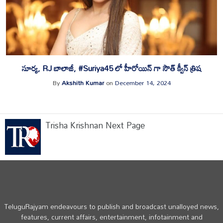
సూర్య, RJ బాలాజీ, #Suriya45 లో హీరోయిన్ గా సౌత్ క్వీన్ త్రిష
By
Akshith Kumar
on
December 14, 2024
Trisha Krishnan Next Page
TeluguRajyam endeavours to publish and broadcast unalloyed news,
features, current affairs, entertainment, infotainment and