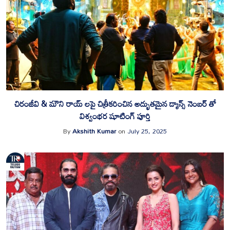
చిరంజీవి & మౌని రాయ్ లపై చిత్రీకరించిన అద్భుతమైన డ్యాన్స్ నెంబర్ తో
విశ్వంభర షూటింగ్ పూర్తి
By
Akshith Kumar
on
July 25, 2025