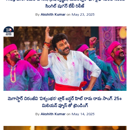
సింగిల్ షుగర్ బేబీ రిలీజ్
By
Akshith Kumar
on
May 23, 2025
మెగాస్టార్ చిరంజీవి ‘విశ్వంభర’ బ్లాక్ బస్టర్ హిట్ రామ రామ సాంగ్ 25+
మిలియన్ వ్యూస్ తో ట్రెండింగ్
By
Akshith Kumar
on
May 14, 2025