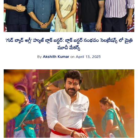
‘గుడ్ బ్యాడ్ అగ్లీ’ హ్యుజ్ బ్లాక్ బస్టర్: బ్లాక్ బస్టర్ సంభవం సెలబ్రేషన్స్ లో మైత్రి
మూవీ మేకర్స్
By
Akshith Kumar
on
April 13, 2025