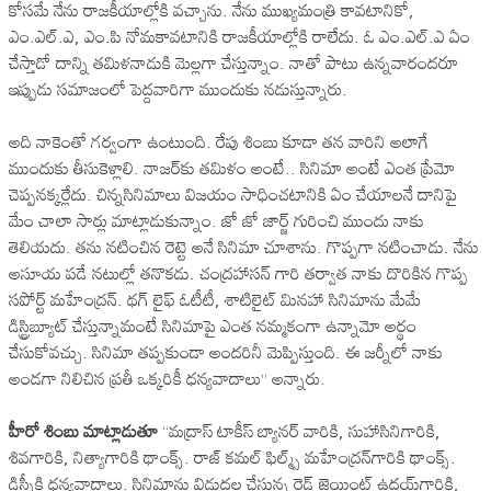
కోస‌మే నేను రాజ‌కీయాల్లోకి వ‌చ్చాను. నేను ముఖ్య‌మంత్రి కావ‌టానికో,
ఎం.ఎల్‌.ఎ, ఎం.పి నోమ‌కావ‌టానికి రాజ‌కీయాల్లోకి రాలేదు. ఓ ఎం.ఎల్‌.ఎ ఏం
చేస్తాడో దాన్ని త‌మిళ‌నాడుకి మెల్ల‌గా చేస్తున్నాం. నాతో పాటు ఉన్న‌వారంద‌రూ
ఇప్పుడు స‌మాజంలో పెద్ద‌వారిగా ముందుకు న‌డుస్తున్నారు.
అది నాకెంతో గ‌ర్వంగా ఉంటుంది. రేపు శింబు కూడా త‌న వారిని అలాగే
ముందుకు తీసుకెళ్లాలి. నాజ‌ర్‌కు త‌మిళం అంటే.. సినిమా అంటే ఎంత ప్రేమో
చెప్ప‌నక్క‌ర్లేదు. చిన్న‌సినిమాలు విజ‌యం సాధించ‌టానికి ఏం చేయాల‌నే దానిపై
మేం చాలా సార్లు మాట్లాడుకున్నాం. జో జో జార్జ్ గురించి ముందు నాకు
తెలియ‌దు. త‌ను న‌టించిన రెట్టె అనే సినిమా చూశాను. గొప్ప‌గా న‌టించాడు. నేను
అసూయ ప‌డే న‌టుల్లో త‌నొక‌డు. చంద్ర‌హాస‌న్ గారి త‌ర్వాత నాకు దొరికిన గొప్ప
స‌పోర్ట్ మ‌హేంద్ర‌న్‌. థ‌గ్ లైఫ్ ఓటీటీ, శాటిలైట్ మిన‌హా సినిమాను మేమే
డిస్ట్రిబ్యూట్ చేస్తున్నామంటే సినిమాపై ఎంత న‌మ్మ‌కంగా ఉన్నామో అర్థం
చేసుకోవ‌చ్చు. సినిమా త‌ప్ప‌కుండా అంద‌రినీ మెప్పిస్తుంది. ఈ జ‌ర్నీలో నాకు
అండ‌గా నిలిచిన ప్ర‌తీ ఒక్క‌రికీ ధ‌న్య‌వాదాలు’’ అన్నారు.
హీరో శింబు మాట్లాడుతూ
‘‘మద్రాస్ టాకీస్ బ్యానర్ వారికి, సుహాసినిగారికి,
శివగారికి, నిత్యాగారికి థాంక్స్. రాజ్ కమల్ ఫిల్మ్స్ మహేంద్రన్‌గారికి థాంక్స్‌.
డిస్నీకి ధ‌న్య‌వాదాలు. సినిమాను విడుద‌ల చేస్తున్న రెడ్ జెయింట్ ఉద‌య్‌గారికి,