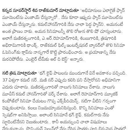
క‌న్న‌డ సూప‌ర్‌స్టార్ శివ రాజ్‌కుమార్ మాట్లాడుతూ
‘‘అభిమానులు ఎలాగైతే ఫ్యాన్
మూమెంట్‌ను ఎంజాయ్ చేస్తున్నారో.. నేను కూడా ఇప్పుడు ఫ్యాన్ మూమెంట్‌ను
ఎంజాయ్ చేస్తున్నాను. క‌మల్‌హాస‌న్‌గారికి నేను చాలా పెద్ద ఫ్యాన్‌ని. ఆయ‌నంటే
అంత ప్రాణం నాకు. ఆయ‌న సినిమాల‌న్నీ తొలి రోజున తొలి షో చూస్తుంటాను.
అలాగే మ‌ణిర‌త్నంగారికి, ఎ.ఆర్‌.రెహ‌మాన్‌గారికి, శింబుగారికి, త్రిష‌గారికి
అభిరామిగారికి థాంక్స్‌. రాజ్‌క‌మ‌ల్ ఫిల్మ్ ఇంటర్నేష‌న‌ల్ బ్యాన‌ర్‌లో తొలి సినిమా
ఓపెనింగ్‌కు క్లాప్‌ను నాన్న‌గారే కొట్టి ప్రారంభించారు. ఆ ప్ర‌యాణాన్ని నేను
మ‌ర‌చిపోలేను. ఎంటైర్ టీమ్‌కు ఆల్ ది బెస్ట్‌’’ అన్నారు.
న‌టి త్రిష మాట్లాడుతూ
‘‘థగ్ లైఫ్ పాటలను ముందుగానే వినే అవకాశం వచ్చింది.
37 ఏళ్లుగా క‌మ‌ల్ స‌ర్‌..మ‌ణి స‌ర్ ఎప్పుడు క‌లిసి ప‌ని చేస్తారోన‌ని అభిమానిగా
ఎదురు చూశాను. మ‌ణిర‌త్నంగారితో నాలుగు సినిమాలు చేశాను. నాలుగు
మూవీస్ క‌మ‌ల్ హాస‌న్‌గారితో వ‌ర్క్ చేశాను. అలాగే రెహ‌మాన్‌గారి మ్యూజిక్
కంపోజ్‌లో సినిమా చేయ‌టం గొప్ప ఎక్స్‌పీరియెన్స్‌. న‌టిగా వీటిని గ‌ర్వంగా
చెప్పుకుంటాను. క‌ల‌లు నిజ‌మ‌య్యాయ‌నిపిస్తుంది. కొన్ని సినిమాలు ఎంతో
స్పెష‌ల్‌గా అనిపిస్తాయి. అలాంటి సినిమానే థ‌గ్ లైఫ్. క‌మ‌ల్‌గారు నేను
స్టూడెంట్‌నేన‌ని చెబుతుంటారు.. కానీ ఆయ‌న్నుంచి చాలా విష‌యాలు
నేర్చుకున్నాను. పొన్నియ‌న్ సెల్వ‌న్‌లో నేను చేసిన పాత్ర‌కు పూర్తి భిన్న‌మైన పాత్ర‌లో