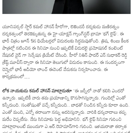
యూనివర్సల్ స్టార్ కమల్ హాసన్ హీరోగా, లెజెండరీ దర్శకుడు మణిరత్నం
దర్శకత్వంలో తెరకెక్కుతున్న ఈ హై-యాక్ష‌న్‌ గ్యాంగ్‌స్టర్ డ్రామా ‘థగ్ లైఫ్’. ఈ
భారీ చిత్రం జూన్ 5న థియేటర్లలో విడుదలకు సిద్ధమవుతోంది. త్రిష, శింబు కీలక
పాత్రల్లో నటించిన ఈ సినిమా నుంచి ఇప్పటికే విడుదలై ప్రమోషనల్ కంటెంట్
నేషనల్ వైడ్ గా సెన్సేషన క్రియేట్ చేసింది. హీరో నితిన్ ఫాదర్ ఎన్ సుధాకర్ రెడ్డి
శ్రేష్ఠ్ మూవీస్ ద్వారా ఈ సినిమా తెలుగులో విడుదల కానుంది. ఈ సంద‌ర్భంగా
చెన్నైలో భారీ ఆడియో లాంచ్ ఈవెంట్ వేడుక‌ను నిర్వ‌హించారు. ఈ
కార్య‌క్ర‌మంలో…
లోక నాయ‌కుడు క‌మ‌ల్ హాస‌న్ మాట్లాడుతూ
‘‘ఈ జ‌ర్నీలో నాతో క‌లిసి ఎంద‌రో
ఉన్నారు. ఇప్ప‌టికీ వారు త‌మ ప్ర‌యాణాన్ని కొన‌సాగిస్తున్నారు. గుండెల్లో ఎంతో
క‌న్నీరుంది. సంతోషంతో వ‌చ్చే క‌న్నీరుంది.. బాధ‌తో నిండిన క‌న్నీరు కూడా ఉంది.
ఎంతో మంది, ఎన్నో త‌రాలుగా న‌న్ను ఆద‌రిస్తున్నారు. వారికి ధ‌న్య‌వాదాలు త‌ప్ప
మ‌రేం చెప్ప‌లేను. నేను సినిమాకు పెద్ద అభిమానిని. థ‌గ్ లైఫ్ సినిమా గురించి
మాట్లాడాలంటే ముందుగా ఎ.ఆర్‌.రెహ‌మాన్‌గారి గురించి. ఇళ‌య‌రాజా త‌ర్వాత