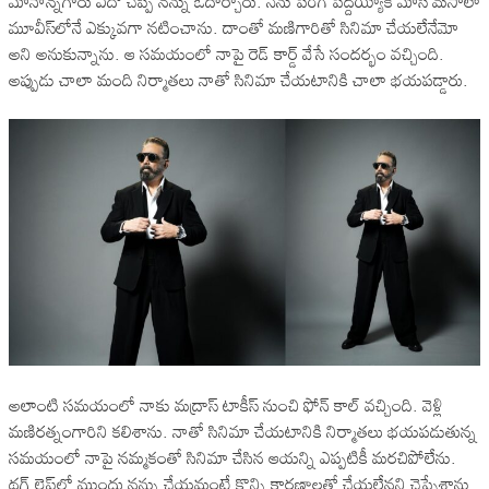
మానాన్న‌గారు ఏదో చెప్పి న‌న్ను ఓదార్చారు. నేను పెరిగి పెద్ద‌య్యాక మాస్ మ‌సాలా
మూవీస్‌లోనే ఎక్కువ‌గా న‌టించాను. దాంతో మ‌ణిగారితో సినిమా చేయ‌లేనేమో
అని అనుకున్నాను. ఆ స‌మ‌యంలో నాపై రెడ్ కార్డ్ వేసే సంద‌ర్భం వ‌చ్చింది.
అప్పుడు చాలా మంది నిర్మాత‌లు నాతో సినిమా చేయ‌టానికి చాలా భ‌య‌ప‌డ్డారు.
అలాంటి స‌మ‌యంలో నాకు మ‌ద్రాస్ టాకీస్ నుంచి ఫోన్ కాల్ వ‌చ్చింది. వెళ్లి
మ‌ణిర‌త్నంగారిని క‌లిశాను. నాతో సినిమా చేయ‌టానికి నిర్మాత‌లు భ‌య‌ప‌డుతున్న
స‌మ‌యంలో నాపై న‌మ్మ‌కంతో సినిమా చేసిన ఆయ‌న్ని ఎప్ప‌టికీ మ‌ర‌చిపోలేను.
థ‌గ్ లైఫ్‌లో ముందు న‌న్ను చేయ‌మంటే కొన్ని కార‌ణాల‌తో చేయ‌లేన‌ని చెప్పేశాను.