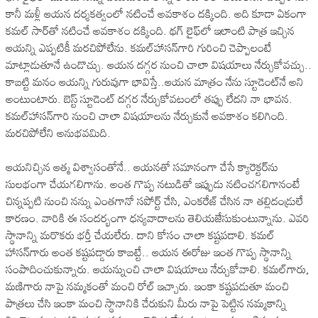
కానీ మ‌ళ్లీ ఆయ‌న ద‌ర్శ‌క‌త్వంలో న‌టించే అవ‌కాశం ద‌క్కింది. అది కూడా ఏకంగా
క‌మ‌ల్ సార్‌తో న‌టించే అవ‌కాశం ద‌క్కింది. థ‌గ్ లైఫ్‌లో ఇలాంటి పాత్ర ఇచ్చిన
ఆయ‌న్ని ఎప్ప‌టికీ మ‌ర‌చిపోలేను. క‌మల్‌హాస‌న్‌గారి గురించి చెప్పాలంటే
మాట్లాడుతూనే ఉండొచ్చు. ఆయ‌న ద‌గ్గ‌ర నుంచి చాలా విష‌యాలు నేర్చుకోవ‌చ్చు..
కాబ‌ట్టి మ‌నం ఆయ‌న్ని గురువుగా భావిస్తే..ఆయ‌న మాత్రం నేను స్టూడెంట్‌నే అని
అంటుంటారు. బెస్ట్ స్టూడెంట్ ద‌గ్గ‌ర నేర్చుకోవ‌టంలో త‌ప్పు లేద‌ని నా భావ‌న‌.
క‌మ‌ల్‌హాస‌న్‌గారి నుంచి చాలా విష‌యాల‌ను నేర్చుకునే అవ‌కాశం క‌లిగింది.
మ‌ర‌చిపోలేని అనుభ‌వ‌మిది.
ఆయ‌నిచ్చిన ఆత్మ విశ్వాసంతోనే.. ఆయ‌న‌తో స‌మానంగా చేసే క్యారెక్ట‌ర్‌ను
సుల‌భంగా చేయ‌గ‌లిగాను. అంత గొప్ప న‌టుడితో ఇప్పుడు న‌టించ‌గ‌లిగానంటే
చిన్న‌ప్ప‌టి నుంచి న‌న్ను ఎంత‌గానో స‌పోర్ట్ చేసి, ఎంక‌రేజ్ చేసిన నా త‌ల్లిదండ్రులే
కార‌ణం. వారికి ఈ సంద‌ర్భంగా ధ‌న్య‌వాదాల‌ను తెలియ‌జేసుకుంటున్నాను. ఎవ‌రి
స్థానాన్ని మ‌రొక‌రు భ‌ర్తీ చేయ‌లేరు. దాని కోసం చాలా క‌ష్ట‌ప‌డాలి. క‌మ‌ల్
హాస‌న్‌గారు అంత క‌ష్ట‌ప‌డ్డారు కాబ‌ట్టే.. ఆయ‌న ఈరోజు ఇంత గొప్ప స్థానాన్ని
సంపాదించుకున్నారు. ఆయ‌న్నుంచి చాలా విష‌యాలు నేర్చుకోవాలి. క‌మ‌ల్‌గారు,
మ‌ణిగారు నాపై న‌మ్మ‌కంతో మంచి రోల్ ఇచ్చారు. ఇంకా క‌ష్ట‌ప‌డుతూ మంచి
పాత్ర‌లు చేసి ఇంకా మంచి స్థానానికి చేరుకుని మీరు నాపై పెట్టిన న‌మ్మ‌కాన్ని