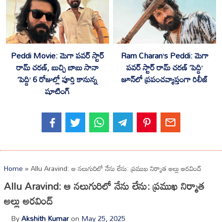
Peddi Movie: మెగా పవర్ స్టార్
Ram Charan’s Peddi: మెగా
రామ్ చరణ్, బుచ్చి బాబు సానా
పవర్ స్టార్ రామ్ చరణ్ ‘పెద్ది’
‘పెద్ది’ 6 రోజుల్లో పూర్తి కానున్న
జూన్‌లో ప్రపంచవ్యాప్తంగా రిలీజ్
షూటింగ్