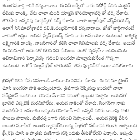
శెంబ‌గ‌మూర్తిగారికి ధ‌న్య‌వాదాలు. ఈ సినీ జ‌ర్నీలో నాకు స‌పోర్ట్ చేసిన ఎంటైర్
టీమ్‌కు థాంక్స్‌. నేను చాలా మంది యాక్ష‌న్ కొరియోగ్రాఫ‌ర్స్‌తో వ‌ర్క్ చేశాను.
తొలిసారి అన్బ‌రివు మాస్ట‌ర్స్‌తో వ‌ర్క్ చేశాను. చాలా బ్యూటీఫుల్ ఎక్స్‌పీరియెన్స్‌.
అలాగే సినిమాటోగ్రాఫ‌ర్ ర‌వి.కె.చంద్ర‌న్‌గారికి ధ‌న్య‌వాదాలు. జోజో జార్జ్‌గారంటే
నాకెంతో ఇష్టం. ఆయ‌న స్క్రీన్ ప్రెజ‌న్స్ చూసి నాకు అసూయ‌గా ఉంటుంది. ఐశ్వ‌ర్య
ల‌క్ష్మిగారికి థాంక్స్‌. నాజ‌ర్‌గారితో క‌లిసి చాలా సినిమాల‌కు వ‌ర్క్ చేశాను. అయితే
ఈ సినిమాలో ఆయ‌న‌తో క‌లిసి ప‌ని చేయ‌టం ఎంతో స్పెష‌ల్‌గా అనిపించింది.
అభిరామిగారి పెర్ఫామెన్స్ గురించి అంద‌రూ మాట్లాడుకునేంత గొప్ప‌గా
ఉంటుంది. అశోక్ సెల్వ‌న్ గ్రేట్ టాలెంటెడ్‌. త‌ను ఫ్యూచ‌ర్‌లో ఇంకా ఎదుగుతాడు.
త్రిష‌తో కలిసి నేను విన‌తాండి వారువాయ సినిమా చేశాను. ఈ సినిమా ట్రైల‌ర్
చూసి అంద‌రూ షాక్ అయ్యుంటారు. త్రిష‌గారు చెప్పిన‌ట్లు ఇందులో చాలా
స‌ర్‌ప్రైజెస్ ఉంటాయి. రెహ‌మాన్‌గారిని నెనెంతో ఇబ్బంది పెట్టాను. ఆయ‌న‌తో
ట్రావెల్ ఎప్ప‌టికీ మ‌ర‌చిపోలేను. ఆయ‌న నాకెంతో చేశారు. సింగ‌ర్‌గా నాకు
మొద‌టిసారి అవ‌కాశం ఇచ్చింది రెహ‌మాన్‌గారే. ఇప్ప‌టి వ‌ర‌కు దాదాపు 150
పాట‌లు పాడాను. మ‌ణిర‌త్నంగారి గురించి చెప్పాలంటే.. ఆయ‌న డైరెక్ట్ చేసిన
అంజ‌లి మూవీలో అంజ‌లి క్యారెక్ట‌ర్‌కు అన్న పాత్ర‌లో న‌టించిన తెలుగు అబ్బాయిని
స్క్రీన్‌పై చూసి ఆ పాత్ర‌కు మ‌ణిగారు న‌న్నెందుకు తీసుకోలేద‌ని ఏడ్చాను. అప్పుడు