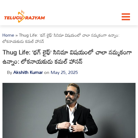
Skip to content
Home
»
Thug Life: ‘థగ్ లైఫ్’ సినిమా విష‌యంలో చాలా న‌మ్మ‌కంగా ఉన్నాం:
లోక‌నాయ‌కుడు క‌మ‌ల్ హాస‌న్‌
Thug Life: ‘థగ్ లైఫ్’ సినిమా విష‌యంలో చాలా న‌మ్మ‌కంగా
ఉన్నాం: లోక‌నాయ‌కుడు క‌మ‌ల్ హాస‌న్‌
By
Akshith Kumar
on
May 25, 2025