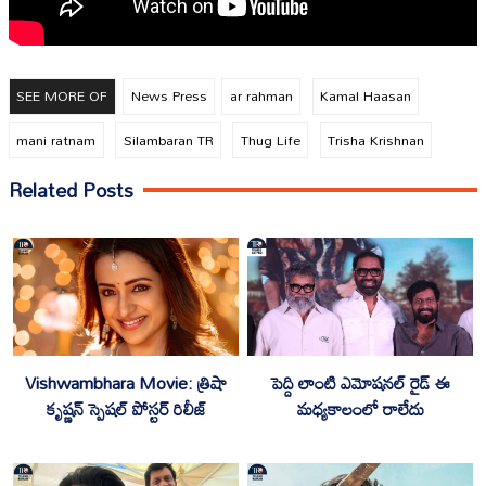
SEE MORE OF
News Press
ar rahman
Kamal Haasan
mani ratnam
Silambaran TR
Thug Life
Trisha Krishnan
Related Posts
Vishwambhara Movie: త్రిషా
పెద్ది లాంటి ఎమోషనల్ రైడ్ ఈ
కృష్ణన్‌ స్పెషల్ పోస్టర్ రిలీజ్
మధ్యకాలంలో రాలేదు