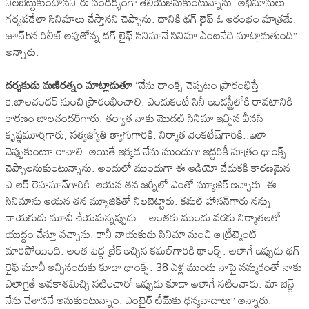
నిల‌బెట్టుకుంటాన‌ని ఈ సంద‌ర్భంగా తెలియ‌జేసుకుంటున్నాను. అభిమానులు
గ‌ర్వ‌ప‌డేలా సినిమాలు చేస్తాన‌ని చెప్పాను. దానికి థ‌గ్ లైఫ్ ఓ ఆరంభం మాత్ర‌మే.
జూన్‌5న రిలీజ్ అవుతోన్న థ‌గ్ లైఫ్ సినిమానే సినిమా ఏంట‌నేది మాట్లాడుతుంది’’
అన్నారు.
దర్శకుడు మణిరత్నం మాట్లాడుతూ
‘‘నేను థాంక్స్ చెప్ప‌టం ప్రారంభిస్తే
కె.బాల‌చంద‌ర్ నుంచి ప్రారంభించాలి. ఎందుకంటే సినీ ఇండ‌స్ట్రీలోకి రావ‌టానికి
కార‌ణం బాల‌చంద‌ర్‌గారు. త‌ర్వాత నాకు మొద‌టి సినిమా ఇచ్చిన వీన‌స్
కృష్ణ‌మూర్తిగారు, స‌త్య‌జ్యోతి త్యాగుగారికి, నిర్మాత వెంక‌టేష్‌గారికి..ఇలా
చెప్పుకుంటూ రావాలి. అయితే ఇక్క‌డ నేను ముందుగా ఇద్ద‌రికీ మాత్రం థాంక్స్
చెప్పాల‌నుకుంటున్నాను. అందులో ముందుగా ఈ ఆడియో వేడుకకి కార‌ణమైన
ఎ.ఆర్‌.రెహ‌మాన్‌గారికి. ఆయ‌న త‌న జ‌ర్నీలో ఎంతో మ్యూజిక్ ఇచ్చారు. ఈ
సినిమాను ఆయ‌న త‌న మ్యూజిక్‌తో నిల‌బెట్టారు. క‌మ‌ల్ హాస‌న్‌గారు న‌న్ను
నాయ‌కుడు మూవీ చేయ‌మ‌న్నప్పుడు .. అంత‌కు ముందు వ‌ర‌కు నిర్మాత‌లతో
యుద్ధం చేస్తూ వ‌చ్చాను. కానీ నాయ‌కుడు సినిమా నుంచి ఆ ట్రీట్మెంట్
మారిపోయింది. అంత పెద్ద బ్రేక్ ఇచ్చిన క‌మ‌ల్‌గారికి థాంక్స్‌. అలాగే ఇప్పుడు థ‌గ్
లైఫ్ మూవీ ఇచ్చినందుకు కూడా థాంక్స్‌. 38 ఏళ్ల ముందు నాపై న‌మ్మ‌కంతో నాకు
ఎలాగైతే అవ‌కాశ‌మిచ్చి న‌టించారో ఇప్పుడు కూడా అలాగే న‌టించారు. మా బెస్ట్
నేను చేశాన‌నే అనుకుంటున్నాం. ఎంటైర్ టీమ్‌కు ధ‌న్య‌వాదాలు’’ అన్నారు.