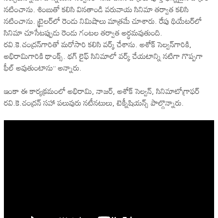
న‌టించాను. శింబుతో క‌లిసి విన‌తాండి వ‌రువాయ సినిమా త‌ర్వాత క‌లిసి
న‌టించాను. ట్రైల‌ర్‌లో రెండు నిమిషాలు మాత్రమే చూశారు. రేపు థియేట‌ర్‌లో
సినిమా చూసేట‌ప్పుడు రెండు గంట‌ల త‌ర్వాత అర్థ‌మ‌వుతుంది.
ర‌వి.కె.చంద్ర‌న్‌గారితో మ‌రోసారి క‌లిసి వ‌ర్క్ చేశాను. అశోక్ సెల్వ‌న్‌గారికి,
అభిరామిగారికి థాంక్స్‌. థ‌గ్ లైఫ్ సినిమాలో వ‌ర్క్ చేయ‌టాన్ని న‌టిగా గొప్ప‌గా
ఫీల్ అవుతుంటాను’’ అన్నారు.
ఇంకా ఈ కార్య‌క్ర‌మంలో అభిరామి, నాజ‌ర్‌, అశోక్ సెల్వ‌న్‌, సినిమాటోగ్రాఫ‌ర్
ర‌వి.కె.చంద్ర‌న్ స‌హా ప‌లువురు న‌టీన‌టులు, టెక్నీషియ‌న్స్ పాల్గొన్నారు.