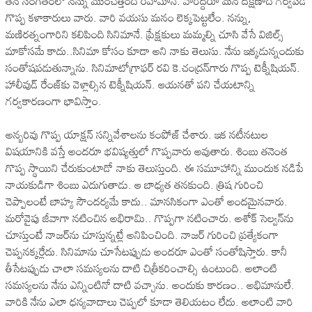
త‌న సంగీతంలో న‌న్ను ముంచెత్తింది రెహ‌మానే. వారిద్ద‌రూ మ‌న ద‌క్షిణాది గ‌ర్వ‌ప‌డే
గొప్ప క‌ళాకారులు వారు. వారి వ‌య‌సు మ‌నం లెక్క‌పెట్ట‌లేం. న‌న్ను,
మ‌ణిర‌త్నంగారిని క‌లిపింది సినిమానే. ప్రేక్ష‌కులు మ‌మ్మ‌ల్ని చూసి వేసే విజిల్స్
మాకోస‌మే కాదు..సినిమా కోసం కూడా అని నాకు తెలుసు. నేను ఇక్క‌డున్నందుకు
సంతోష‌ప‌డుతున్నాను. సినిమాటోగ్రాఫ‌ర్ ర‌వి కె.చంద్ర‌న్‌గారు గొప్ప టెక్నీషియ‌న్‌.
హాలీవుడ్ రేంజ్‌కు వెళ్లాల్సిన టెక్నీషియ‌న్‌. ఆయ‌న‌తో ప‌ని చేయ‌టాన్ని
గ‌ర్వ‌కార‌ణంగా భావిస్తాం.
అన్బ‌రివు గొప్ప యాక్ష‌న్ స‌న్నివేశాల‌ను కంపోజ్ చేశారు. ఇక న‌టీన‌టుల
విష‌యానికి వ‌స్తే అంద‌రూ భ‌విష్య‌త్తులో గొప్ప‌వారు అవుతారు. శింబు త‌నెంత
గొప్ప స్థాయిని చేరుకుంటాడో నాకు తెలుస్తుంది. ఈ స‌మూహాన్ని ముందుక న‌డిపే
నాయకుడిగా శింబు ఎదుగుతాడు. ఆ బాధ్య‌త త‌న‌కుంది. త్రిష గురించి
చెప్పాలంటే బాహ్య సౌంద‌ర్య‌మే కాదు.. మాన‌సికంగా ఎంతో అంద‌మైన‌వారు.
మ‌రోవైపు జీవాగా న‌టించిన అభిరామి.. గొప్ప‌గా న‌టించారు. అశోక్ సెల్వ‌న్‌ను
చూస్తుంటే నాజ‌ర్‌ను చూస్తున్న‌ట్లే అనిపించింది. నాజ‌ర్ గురించి ప్ర‌త్యేకంగా
చెప్ప‌న‌క్క‌ర్లేదు. సినిమాను చూసేట‌ప్పుడు అంద‌రూ ఎంతో సంతోషిస్తారు. కానీ
తీసేట‌ప్పుడు చాలా స‌మ‌స్య‌ల‌ను దాటి చిత్రీక‌రించాల్సి ఉంటుంది. అలాంటి
స‌మ‌స్య‌ల‌ను నేను ఎన్నింటినో దాటి వ‌చ్చాను. అందుకు కార‌ణం.. అభిమానులే.
వారికి నేను ఎలా ధ‌న్య‌వాదాలు చెప్ప‌లో కూడా తెలియ‌టం లేదు. అలాంటి వారి