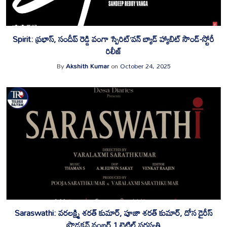
Spirit: ప్రభాస్, సందీప్ రెడ్డి వంగా ‘స్పిరిట్’వన్ బ్యాడ్ హ్యాబిట్ సౌండ్-స్టోరీ
రిలీజ్
By
Akshith Kumar
on
October 24, 2025
Saraswathi: వరలక్ష్మి శరత్ కుమార్, పూజా శరత్ కుమార్, దోస డైరీస్
ప్రొడక్షన్ నంబర్ 1 టైటిల్ సరస్వతి