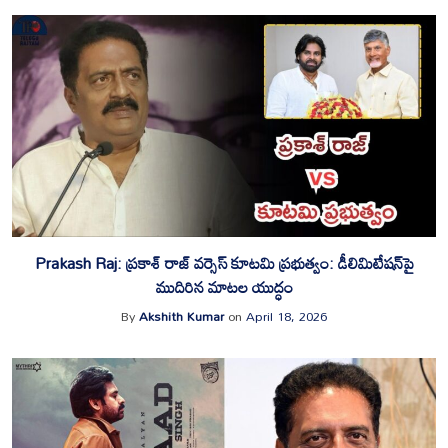
Prakash Raj: ప్రకాశ్ రాజ్ వర్సెస్ కూటమి ప్రభుత్వం: డీలిమిటేషన్‌పై
ముదిరిన మాటల యుద్ధం
By
Akshith Kumar
on
April 18, 2026