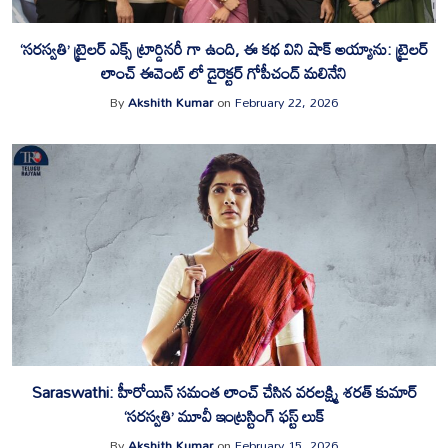
‘సరస్వతి’ ట్రైలర్ ఎక్స్ ట్రార్డినరీ గా ఉంది, ఈ కథ విని షాక్ అయ్యాను: ట్రైలర్
లాంచ్ ఈవెంట్ లో డైరెక్టర్ గోపీచంద్ మలినేని
By
Akshith Kumar
on
February 22, 2026
Saraswathi: హీరోయిన్ సమంత లాంచ్ చేసిన వరలక్ష్మి శరత్ కుమార్
‘సరస్వతి’ మూవీ ఇంట్రస్టింగ్ ఫస్ట్ లుక్
By
Akshith Kumar
on
February 15, 2026