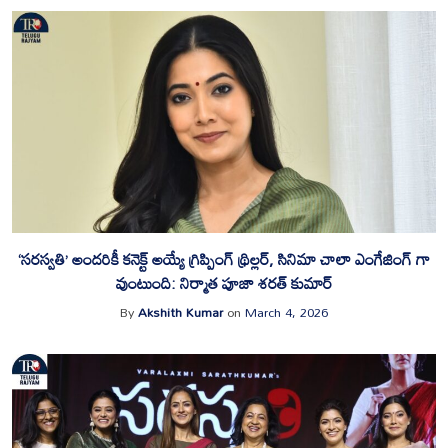
‘సరస్వతి’ అందరికీ కనెక్ట్ అయ్యే గ్రిప్పింగ్ థ్రిల్లర్, సినిమా చాలా ఎంగేజింగ్ గా
వుంటుంది: నిర్మాత పూజా శరత్ కుమార్
By
Akshith Kumar
on
March 4, 2026