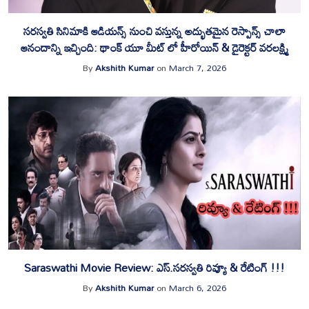
సరస్వతి సినిమాకి ఆడియన్స్ నుంచి వస్తున్న అద్భుతమైన రెస్పాన్స్ చాలా
ఆనందాన్ని ఇచ్చింది: థాంక్ యూ మీట్ లో హీరోయిన్ & డైరెక్టర్ వరలక్ష్మి
By
Akshith Kumar
on
March 7, 2026
Saraswathi Movie Review: ఎస్‌.సరస్వతి రివ్యూ & రేటింగ్ !!!
By
Akshith Kumar
on
March 6, 2026