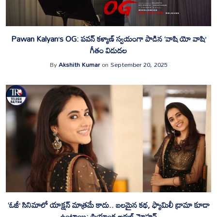
Pawan Kalyan’s OG: పవన్ కళ్యాణ్ స్వయంగా పాడిన ‘వాషి యో వాషి’
గీతం విడుదల
By
Akshith Kumar
on
September 20, 2025
‘ఓజీ’ సినిమాలో యాక్షన్ మాత్రమే కాదు.. బలమైన కథ, ఫ్యామిలీ డ్రామా కూడా
ఉంటాయి: ప్రియాంక అరుళ్ మోహన్