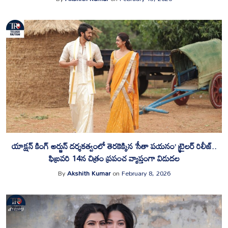
యాక్షన్ కింగ్ అర్జున్ దర్శకత్వంలో తెరకెక్కిన ‘సీతా పయనం’ ట్రైలర్ రిలీజ్..
ఫిబ్రవరి 14న చిత్రం ప్రపంచ వ్యాప్తంగా విడుదల
By
Akshith Kumar
on
February 8, 2026