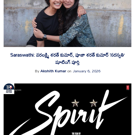
Saraswathi: వరలక్ష్మి శరత్ కుమార్, పూజా శరత్ కుమార్ ‘సరస్వతి’
షూటింగ్ పూర్తి
By
Akshith Kumar
on
January 6, 2026