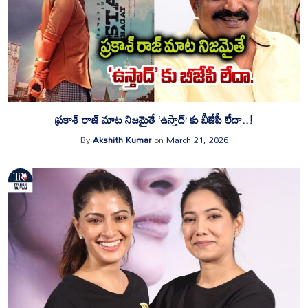
ప్రకాశ్ రాజ్ మాట నిజమైతే ‘ఉస్తాద్’ కు బీజేపీ లేదా..!
By
Akshith Kumar
on
March 21, 2026