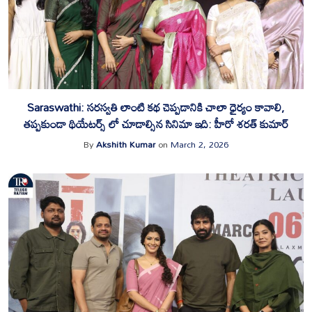
Saraswathi: సరస్వతి లాంటి కథ చెప్పడానికి చాలా ధైర్యం కావాలి,
తప్పకుండా థియేటర్స్ లో చూడాల్సిన సినిమా ఇది: హీరో శరత్ కుమార్
By
Akshith Kumar
on
March 2, 2026