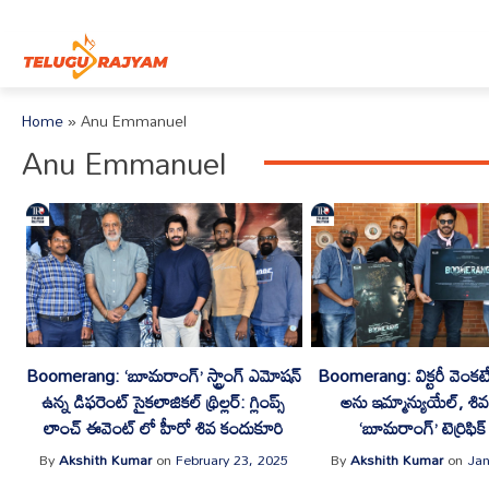
Skip to content
Home
»
Anu Emmanuel
Anu Emmanuel
Boomerang: ‘బూమరాంగ్’ స్ట్రాంగ్ ఎమోషన్
Boomerang: విక్టరీ వెంకటే
ఉన్న డిఫరెంట్ సైకలాజికల్ థ్రిల్లర్: గ్లింప్స్
అను ఇమ్మాన్యుయేల్, శి
లాంచ్ ఈవెంట్ లో హీరో శివ కందుకూరి
‘బూమరాంగ్’ టెర్రిఫిక్ ఫ
By
Akshith Kumar
on
February 23, 2025
By
Akshith Kumar
on
Jan