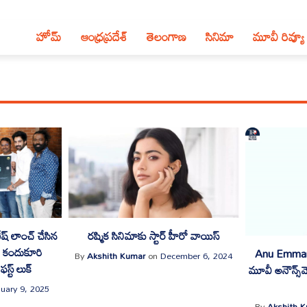
హోమ్
ఆంధ్ర‌ప్ర‌దేశ్‌
తెలంగాణ‌
సినిమా
మూవీ రివ్యూ
ష్ లాంచ్ చేసిన
రష్మిక సినిమాకు స్టార్‌ హీరో వాయిస్‌
వ కందుకూరి
Anu Emmanu
By
Akshith Kumar
on
December 6, 2024
స్ట్ లుక్
మూవీ అనౌన్స్‌
uary 9, 2025
By
Akshith 