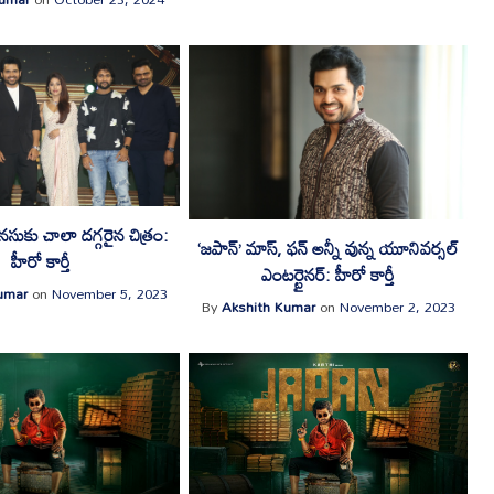
నసుకు చాలా దగ్గరైన చిత్రం:
‘జపాన్’ మాస్, ఫన్ అన్నీ వున్న యూనివర్సల్
హీరో కార్తీ
ఎంటర్టైనర్: హీరో కార్తీ
umar
on
November 5, 2023
By
Akshith Kumar
on
November 2, 2023