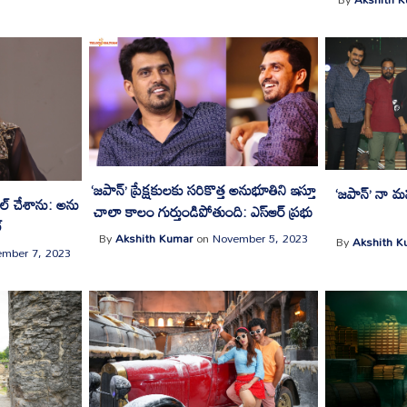
‘జపాన్’ ప్రేక్షకులకు సరికొత్త అనుభూతిని ఇస్తూ
‘జపాన్’ నా మ
రోల్ చేశాను: అను
చాలా కాలం గుర్తుండిపోతుంది: ఎస్ఆర్ ప్రభు
్
By
Akshith Kumar
on
November 5, 2023
By
Akshith K
mber 7, 2023