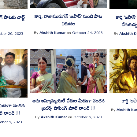
కార్తి, రాజుమురుగన్ ‘జపాన్’ నుంచి పాట
ంగ్ పాటకు చార్ట్
కార్తి ‘జపా
విడుదల
్
చేసుకున్
By
Akshith Kumar
on
October 24, 2023
ober 26, 2023
By
Akshith 
అను ఇమ్మాన్యుయ‌ల్ చేతుల మీదుగా చంద‌న
కార్తి ‘జ
 మీదుగా చంద‌న
బ్ర‌ద‌ర్స్ షాపింగ్ మాల్ లాంచ్ !!
By
Akshith Ku
ాల్ లాంచ్ !!
By
Akshith Kumar
on
October 6, 2023
ober 9, 2023