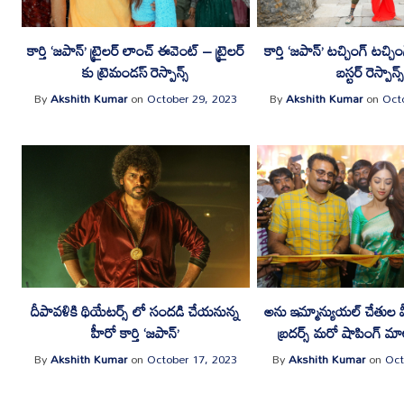
కార్తి ‘జపాన్’ ట్రైలర్ లాంచ్ ఈవెంట్ – ట్రైలర్
కార్తి ‘జపాన్’ టచ్చింగ్ టచ్చి
కు ట్రెమండస్ రెస్పాన్స్
బస్టర్ రెస్పాన్స
By
Akshith Kumar
on
October 29, 2023
By
Akshith Kumar
on
Oct
దీపావళికి థియేటర్స్ లో సందడి చేయనున్న
అను ఇమ్మాన్యుయ‌ల్ చేతుల
హీరో కార్తి ‘జపాన్’
బ్ర‌ద‌ర్స్ మ‌రో షాపింగ్ మ
By
Akshith Kumar
on
October 17, 2023
By
Akshith Kumar
on
Oct