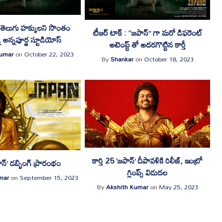
న్’ తెలుగు హక్కులని సొంతం
టీజర్ టాక్ : “జపాన్” గా మరో డిఫరెంట్
న అన్నపూర్ణ స్టూడియోస్
అటెంప్ట్ తో అదరగొట్టిన కార్తీ
Kumar
on
October 22, 2023
By
Shankar
on
October 18, 2023
కార్తి 25 ‘జపాన్’ దీపావళికి రిలీజ్, ఇంట్రో
పాన్’ డబ్బింగ్ ప్రారంభం
గ్లింప్స్ విడుదల
mar
on
September 15, 2023
By
Akshith Kumar
on
May 25, 2023