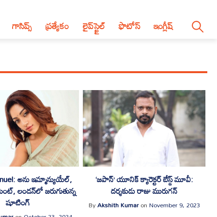
గాసిప్స్
ప్రత్యేకం
లైప్‌స్టైల్‌
ఫొటోస్
ఇంగ్లీష్
el: అను ఇమ్మాన్యుయేల్,
‘జపాన్’ యూనిక్ క్యారెక్టర్ బేస్డ్ మూవీ:
మెంట్, లండన్‌లో జరుగుతున్న
దర్శకుడు రాజు మురుగన్
షూటింగ్
By
Akshith Kumar
on
November 9, 2023
Kumar
on
October 23, 2024