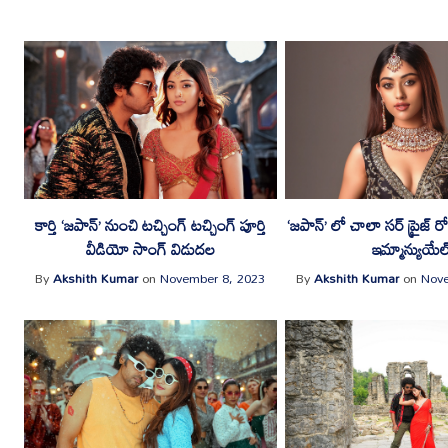
కార్తి ‘జపాన్’ నుంచి టచ్చింగ్ టచ్చింగ్ పూర్తి
‘జపాన్’ లో చాలా సర్ ప్రైజ్ 
వీడియో సాంగ్ విడుదల
ఇమ్మాన్యుయేల
By
Akshith Kumar
on
November 8, 2023
By
Akshith Kumar
on
Nove